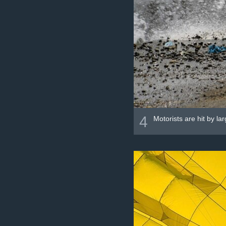
4
Motorists are hit by l