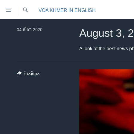
ភ្ជាប់​
VOA KHMER IN ENGLISH
ទៅ​
គេហទំព័រ​
ស្វែង​
កម្ពុជា
រក
04 សីហា 2020
August 3, 
ទាក់ទង
អន្តរជាតិ
រំលង​
និង​
អាមេរិក
A look at the best news p
ចូល​
ចិន
ទៅ​​
ទំព័រ​
ហេឡូវីអូអេ
ចែករំលែក
ព័ត៌មាន​​
កម្ពុជាច្នៃប្រតិដ្ឋ
តែ​
ម្តង
ព្រឹត្តិការណ៍ព័ត៌មាន
រំលង​
ទូរទស្សន៍ / វីដេអូ​
និង​
ចូល​
វិទ្យុ / ផតខាសថ៍
ទៅ​
កម្មវិធីទាំងអស់
ទំព័រ​