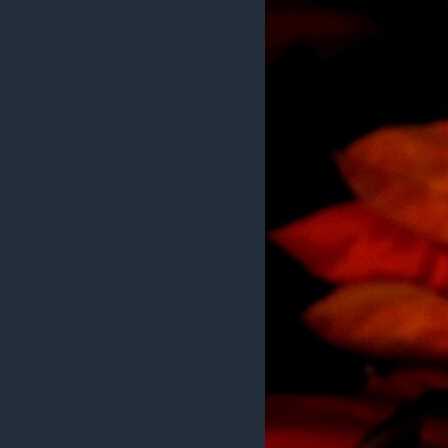
រចនា
សម្ព័ន្ធ​
រំលង​
និង​
ចូល​
ទៅ​
កាន់​
ទំព័រ​
ស្វែង​
រក