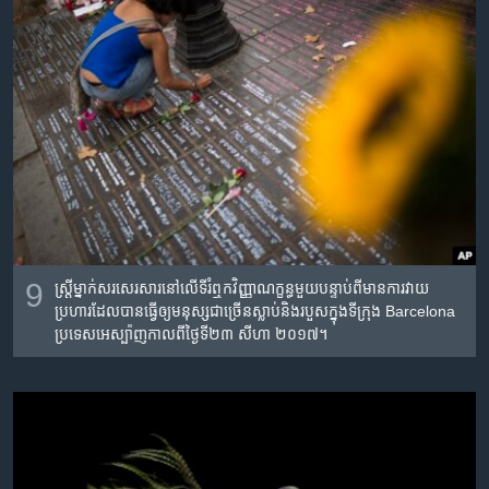
9
ស្រ្តី​ម្នាក់​សរសេរ​សារ​នៅ​លើ​ទី​រំឮក​វិញ្ញាណក្ខន្ធ​មួយ​បន្ទាប់​ពី​មាន​ការ​វាយ
ប្រហារ​ដែល​បាន​ធ្វើ​ឲ្យ​មនុស្ស​ជា​ច្រើន​​ស្លាប់​និង​របួសក្នុង​ទីក្រុង​ Barcelona
ប្រទេស​អេស្ប៉ាញកាល​ពី​ថ្ងៃទី​២៣ សីហា ២០១៧។