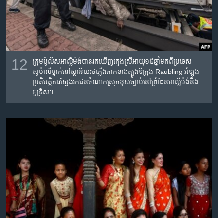
12
ក្រុម​ប៉ូលិស​អាល្លឺម៉ង់​បាន​រក​ឃើញ​ក្មេង​ស្រី​អាយុ​១៥ឆ្នាំ​មកពី​ប្រទេស​
សូម៉ាលី​ម្នាក់​នៅ​ស្ថានីយ​រថភ្លើង​ភាគ​ខាងត្បូង​ទីក្រុង​ Raubling អំឡុង​
ប្រតិបត្តិការ​ស្វែង​រក​ជនចំណាកស្រុក​ខុស​ច្បាប់​នៅ​ព្រំដែន​អាល្លឺម៉ង់​និង​
អូទ្រីស។