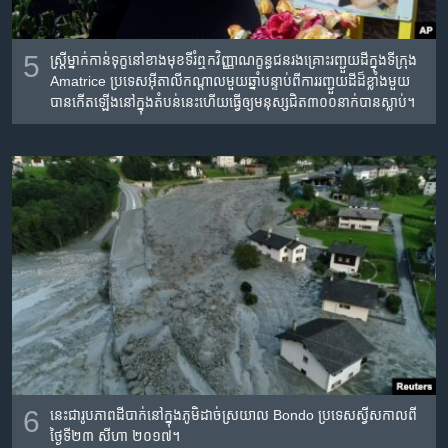
5
ស្រ្តី​ម្នាក់​កាន់ទុក្ខ​នៅ​ខាង​មុខ​ទីរំឮក​វិញ្ញាណក្ខន្ធ​ជនរងគ្រោះ​រញ្ជួយ​ដី​ក្នុង​ទីក្រុង​
Amatrice ប្រទេស​អ៊ីតាលី​កណ្តាល​មួយ​ឆ្នាំ​បន្ទាប់​ពី​ការ​រញ្ជួយ​ដី​ដ៏​ខ្លាំង​មួយ​
បាន​កើត​ឡើង​នៅ​ក្នុង​តំបន់​នេះ​ហើយ​ធ្វើ​ឲ្យ​មនុស្ស​ជិត​៣០០​នាក់​បាន​ស្លាប់។
6
នេះ​ជា​រូបភាព​ដី​បាក់​នៅ​ក្នុង​ភូមិ​ដាច់ស្រយាល Bondo ប្រទេស​ស្វីស​កាល​ពី​
ថ្ងៃទី​២៣ សីហា ២០១៧។