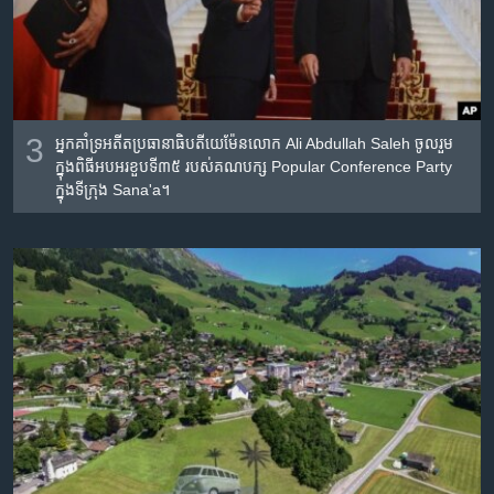
3
អ្នកគាំទ្រ​អតីត​ប្រធានាធិបតី​យេម៉ែន​លោក Ali Abdullah Saleh ចូល​រួម​
ក្នុង​ពិធី​អបអរ​ខួបទី៣៥ របស់​គណបក្ស​ Popular Conference Party
ក្នុង​ទីក្រុង Sana'a។