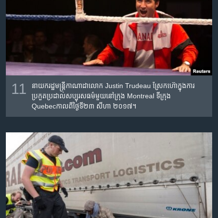
11
នាយករដ្ឋមន្រ្តី​កាណាដា​លោក​ Justin Trudeau ស្រែក​ហ៊ោក្នុង​ការ​
ប្រកួត​ប្រដាល់​សប្បុរស​ធម៌​មួយ​នៅ​ក្រុង​ Montreal ទីក្រុង​
Quebecកាល​ពី​ថ្ងៃទី​២៣ សីហា ២០១៧។