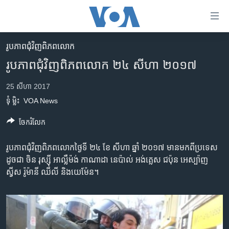
ភ្ជាប់​
ទៅ​
គេហទំព័រ​
រូបភាព​ជុំ​វិញ​ពិភពលោក
កម្ពុជា
ទាក់ទង
រូបភាព​ជុំវិញ​ពិភពលោក​​ ២៤ សីហា ២០១៧
រំលង​
អន្តរជាតិ
និង​
25 សីហា 2017
អាមេរិក
ចូល​
ទុំ ម្លិះ
VOA News
ទៅ​​
ចិន
ទំព័រ​
ចែករំលែក
ហេឡូវីអូអេ
ព័ត៌មាន​​
តែ​
កម្ពុជាច្នៃប្រតិដ្ឋ
រូបភាព​ជុំវិញ​ពិភពលោកថ្ងៃទី ២៤ ខែ សីហា ឆ្នាំ ២០១៧ មាន​មកពី​ប្រទេស​
ម្តង
ដូច​ជា​ ចិន រុស្ស៊ី អាល្លឺម៉ង់ កាណាដា នេប៉ាល់ អង់គ្លេស ជប៉ុន អេស្ប៉ាញ
ព្រឹត្តិការណ៍ព័ត៌មាន
រំលង​
ស្វីស រ៉ូម៉ានី ឈីលី និង​យេម៉ែន។
និង​
ទូរទស្សន៍ / វីដេអូ​
ចូល​
វិទ្យុ / ផតខាសថ៍
ទៅ​
ទំព័រ​
កម្មវិធីទាំងអស់