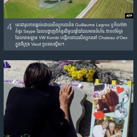
4
នេះ​ជារូប​ភាព​ផ្តល់​ដោយ​សិល្បករ​បារាំង​ Guillaume Legros ឬ​ក៏​ហៅ​ថា​
គំនូរ Saype​ ដែល​បង្ហាញ​ពី​គំនូរ​ដី​មួយ​ផ្ទាំង​ដែល​មាន​ទំហំ​៤.២០០​ម៉ែត្រ​
ដែល​មាន​ឡាន​ VW Kombi បង្កើត​ដោយ​សិល្បករ​នៅ​ Chateau d'Oex
ក្នុង​ទីក្រុង​ Vaud ប្រទេស​ស្វីស។