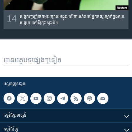
14
សត្វ​កញ្ចាញ់ចេក​មួយ​ក្បាល​អង្គុយ​លើ​កាមេរ៉ា​​របស់​អ្នក​ថត​រូប​ម្នាក់​ក្នុង​សួន​
សត្វ​មូយ​នៅ​ទីក្រុង​ឡុងដ៏។
អានអត្ថបទផ្សេងៗទៀត
បណ្តាញ​សង្គម
កម្មវិធី​ទូរទស្សន៍
កម្មវិធី​វិទ្យុ