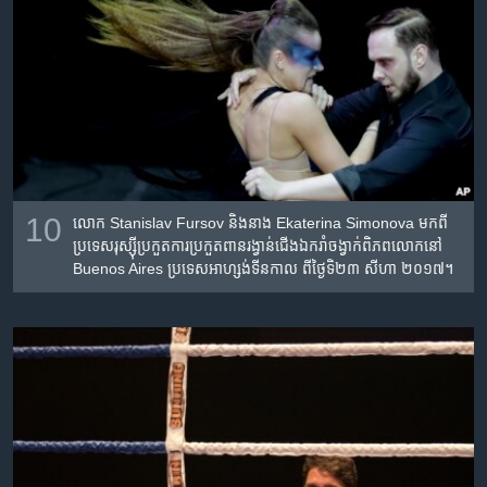
10
លោក Stanislav Fursov និង​នាង​ Ekaterina Simonova មកពី​
ប្រទេស​រុស្ស៊ី​ប្រកួត​ការ​ប្រកួត​ពានរង្វាន់​ជើងឯក​រាំ​ចង្វាក់​ពិភពលោក​នៅ
Buenos Aires ប្រទេស​អាហ្សង់ទីន​កាល ពី​ថ្ងៃទិ​២៣ សីហា ២០១៧។