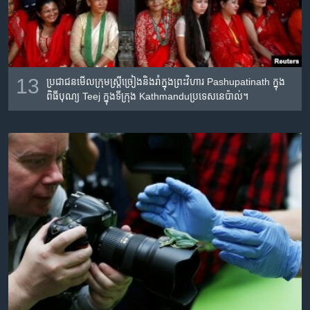
13
ប្រជាជន​មើល​​ក្រុម​ស្រ្តី​ច្រៀង​និង​រាំ​ក្នុង​ព្រះវិហារ Pashupatinath ក្នុង​
ពិធី​បុណ្យ​ Teej ក្នុង​ទីក្រុង​ Kathmandu​ប្រទេសនេប៉ាល់។