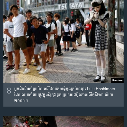
8
អ្នក​ដំណើរ​នាំ​គ្នា​មើល​នារី​ដែល​តែង​ធ្វើ​កូន​ក្រមុំ​ឈ្មោះ​ Lulu Hashimoto
ដែល​ឈរ​នៅ​តាម​ផ្លូវ​ក្នុង​ទីក្រុង​តូក្យូប្រទេស​ជប៉ុន​កាល​ពី​ថ្ងៃទី​២៣ សីហា
២០១៧។