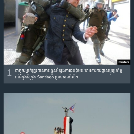
រចនា
សម្ព័ន្ធ​
Khmer English
រំលង​
និង​
បណ្តាញ​សង្គម
ចូល​
ទៅ​
កាន់​
ទំព័រ​
ភាសា
ស្វែង​
រក
1
បាតុករ​ម្នាក់​ត្រូវ​បាន​ចាប់ខ្លួន​អំឡុង​ការ​ជួប​ជុំ​មួយ​ទាមទារ​ការ​ផ្លាស់ប្តូរ​ប្រព័ន្ធ​
អប់រំ​ក្នុង​ទីក្រុង Santiago ប្រទេស​ឈីលី។​