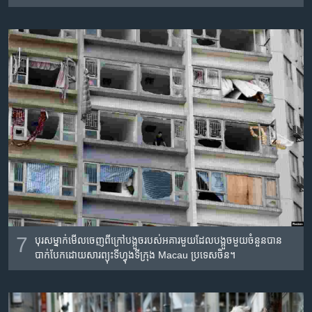
7
បុរស​ម្នាក់​មើលចេញ​ពី​ក្រៅ​បង្អួច​របស់​អគារ​មួយ​ដែល​បង្អួច​មួយ​ចំនួន​បាន​
បាក់បែក​ដោយ​សារ​ព្យុះទីហ្វុង​ទីក្រុង Macau ប្រទេស​ចិន។