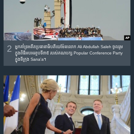
2
អ្នកគាំទ្រ​អតីត​ប្រធានាធិបតី​យេម៉ែន​លោក Ali Abdullah Saleh ចូល​រួម​
ក្នុង​ពិធី​អបអរ​ខួបទី៣៥ របស់​គណបក្ស​ Popular Conference Party
ក្នុង​ទីក្រុង Sana'a។