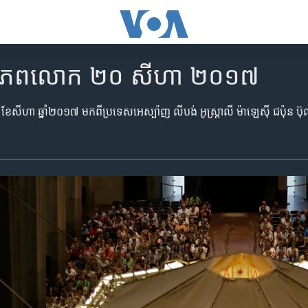
ិញ​ពិភពលោក ២០ សីហា ២០១៧
ខែ​សីហា ឆ្នាំ​២០១៧ មក​ពី​ប្រទេស​អេស្ប៉ាញ លីបង់ អូស្ត្រាលី ម៉ាឡេស៊ី ជប៉ុន ប៊ុ