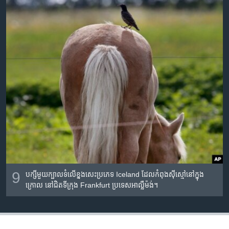
9
បក្សី​មួយ​ក្បាល​ទំ​លើ​ខ្នង​សេះ​ប្រភេទ Iceland ដែល​កំពុង​ស៊ីស្មៅ​នៅ​ក្នុង​
ក្រោល​ នៅ​ជិត​ទីក្រុង​ Frankfurt ប្រទេស​អាល្លឺម៉ង់។