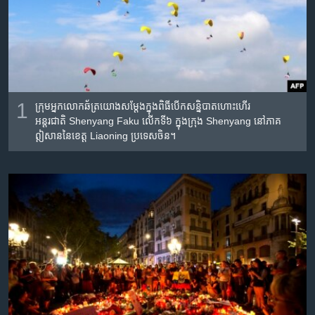
រចនា
សម្ព័ន្ធ​
Khmer English
រំលង​
និង​
បណ្តាញ​សង្គម
ចូល​
ទៅ​
កាន់​
1
ក្រុម​អ្នក​លោក​ឆ័ត្រ​យោង​សម្តែង​ក្នុង​ពិធី​បើក​សន្និបាត​ហោះហើរ​
ទំព័រ​
អន្តរជាតិ Shenyang Faku លើក​ទី​៦ ក្នុងក្រុង Shenyang នៅ​ភាគ​
ភាសា
ឦសាន​នៃ​ខេត្ត​ Liaoning ប្រទេស​ចិន។
ស្វែង​
រក