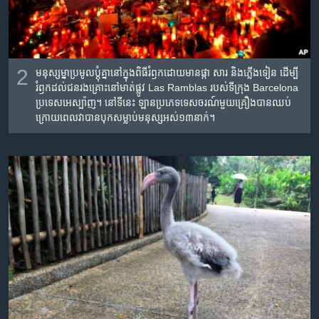
2
មនុស្ស​ម្នា​ប្រមូល​ប្តុំ​គ្នា​នៅ​ក្នុង​ពិធី​រំឭក​ដោយ​មាន​ផ្កា សារ​ និង​ភ្លើង​ទៀន​ ដើម្បី​
រំឭក​ដល់​ជន​រងគ្រោះ​នៅ​មាត់​ផ្លូវ​ Las Ramblas របស់​ទីក្រុង​ Barcelona
ប្រទេស​អេស្ប៉ាញ។ នៅ​ទី​នេះ​ ឡាន​ប្រភេទ​​ទេសចរណ៍​មួយ​គ្រឿង​បាន​ឈប់​
ក្រោយ​ពេល​វា​បាន​បុក​សម្លាប់​មនុស្ស​អស់​១៣​នាក់។