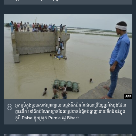
8
អ្នក​ភូមិ​ក្នុង​ប្រទេស​ឥណ្ឌា​ព្យាយាម​ឆ្លង​ទឹក​ជំនន់​ដោយ​ប្រើ​ខ្សែ​ពួរ​និង​ធុង​ដែល​
គ្មាន​ទឹក​ នៅ​ជិត​បំណែក​ស្ពាន​ដែល​ត្រូវ​បាន​បំផ្លិច​បំផ្លាញ​ដោយ​ទឹក​ជំនន់​ក្នុង​
ភូមិ Palsa ក្នុង​ស្រុក Purnia រដ្ឋ Bihar។