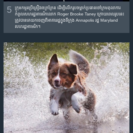
5
ក្រុម​កម្មរ​ប្រើ​គ្រឿង​ចក្រក្រែន ដើម្បី​លើក​រូប​ចម្លាក់​​ប្រធាន​ចៅក្រម​តុលាការ​
កំពូល​សហរដ្ឋ​អាមេរិកលោក Roger Brooke Taney ក្រោយ​ពេល​រូប​នេះ​
ត្រូវ​បាន​គេ​យក​ចេញពី​អាគារ​រដ្ឋ​ក្នុង​ទីក្រុង Annapolis រដ្ឋ Maryland
សហរដ្ឋ​អាមេរិក។