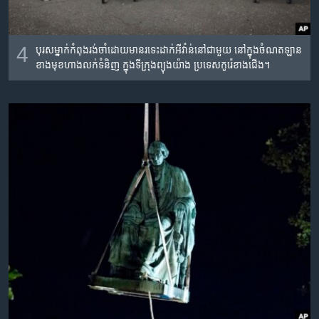
4
បុរស​ម្នាក់​កំពុង​រង់​ចាំ​ដោយ​មាន​រទេះ​ដាក់​អីវ៉ាន់​នៅ​ជាមួយ​ នៅ​ក្នុង​ចំណតឡាន​
ខាង​មុខ​ហាង​លក់​ទំនិញ ក្នុង​ទីក្រុង​ព្យុងយ៉ាង ប្រទេស​កូរ៉េ​ខាង​ជើង។