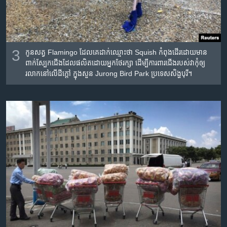
3
កូន​សត្វ​ Flamingo ដែល​គេ​ដាក់​ឈ្មោះ​​ថា Squish កំពុង​ដើរ​ដោយ​មាន​
ពាក់​ស្បែក​ជើងដែល​ផលិត​ដោយ​អ្នក​ថែរក្សា ដើម្បី​ការពារ​ជើង​របស់​វា​កុំ​ឲ្យ​
រលាក​នៅ​លើ​ដី​ក្តៅ ក្នុង​សួន Jurong Bird Park ប្រទេស​សិង្ហបុរី។