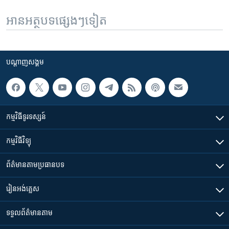
អានអត្ថបទផ្សេងៗទៀត
បណ្តាញ​សង្គម
កម្មវិធី​ទូរទស្សន៍
កម្មវិធី​វិទ្យុ
ព័ត៌មាន​តាមប្រធានបទ​
រៀន​​អង់គ្លេស
ទទួល​ព័ត៌មាន​តាម