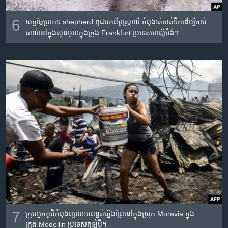
6
សត្វ​ឆ្កែ​ប្រភេទ shepherd ពូជមក​ពី​​អូស្ត្រាលី​ កំពុង​រត់​កាត់​ទឹក​ដើម្បី​ចាប់​
បាល់​នៅ​ក្នុង​សួន​មួយ​ក្នុង​ក្រុង​ Frankfurt ប្រទេស​អាល្លឺម៉ង់។
7
ក្រុម​អ្នក​ភូមិ​កំពុង​ព្យាយាម​ពន្លត់​ភ្លើង​ព្រៃ​នៅ​ក្នុង​ស្រុក Moravia ក្នុង​
ក្រុង Medellin ប្រទេស​កូឡុំប៊ី។