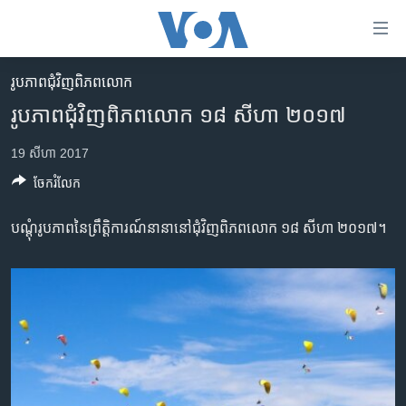
ភ្ជាប់​
ទៅ​
គេហទំព័រ​
រូបភាព​ជុំ​វិញ​ពិភពលោក
កម្ពុជា
ទាក់ទង
រូបភាព​ជុំវិញ​ពិភពលោក ១៨ សីហា ២០១៧
រំលង​
អន្តរជាតិ
និង​
19 សីហា 2017
អាមេរិក
ចូល​
ចែករំលែក
ទៅ​​
ចិន
ទំព័រ​
ហេឡូវីអូអេ
បណ្តុំរូបភាព​នៃ​ព្រឹត្តិការណ៍​នានា​នៅ​ជុំវិញ​ពិភព​លោក ១៨ សីហា ២០១៧។
ព័ត៌មាន​​
តែ​
កម្ពុជាច្នៃប្រតិដ្ឋ
ម្តង
ព្រឹត្តិការណ៍ព័ត៌មាន
រំលង​
និង​
ទូរទស្សន៍ / វីដេអូ​
ចូល​
វិទ្យុ / ផតខាសថ៍
ទៅ​
ទំព័រ​
កម្មវិធីទាំងអស់