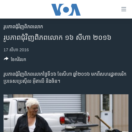
ភ្ជាប់​
ទៅ​
គេហទំព័រ​
រូបភាព​ជុំ​វិញ​ពិភពលោក
កម្ពុជា
ទាក់ទង
រូបភាព​ជុំវិញ​ពិភពលោក ១៦ សីហា ២០១៦
រំលង​
អន្តរជាតិ
និង​
17 សីហា 2016
អាមេរិក
ចូល​
ចែករំលែក
ទៅ​​
ចិន
ទំព័រ​
ហេឡូវីអូអេ
រូបភាព​ជុំវិញ​ពិភពលោក​ថ្ងៃទី១៦ ខែ​សីហា ឆ្នាំ​២០១៦ មក​ពី​សហរដ្ឋ​អាមេរិក
ព័ត៌មាន​​
ប្រទេស​ប្រេស៊ីល អ៊ីតាលី និង​ចិន។
តែ​
កម្ពុជាច្នៃប្រតិដ្ឋ
ម្តង
ព្រឹត្តិការណ៍ព័ត៌មាន
រំលង​
និង​
ទូរទស្សន៍ / វីដេអូ​
ចូល​
វិទ្យុ / ផតខាសថ៍
ទៅ​
ទំព័រ​
កម្មវិធីទាំងអស់