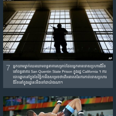
7
អ្នក​យាម​ម្នាក់​ឈរ​ឈាម​ពន្ធនាគារ​សម្រាប់​ដែល​អ្នក​មាន​ទោស​ប្រហារ​ជីវិត​
នៅ​ពន្ធនាគារ​ San Quentin State Prison ក្នុង​រដ្ឋ California ។ ការ​
បោះឆ្នោត​នៅ​ក្នុង​ខែ​វិច្ឆិកា​នឹង​សម្រេច​ថា​តើ​អនាគត​នៃ​ការ​កាត់​ទោស​ប្រហារ​
ជីវិត​នៅ​ក្នុង​រដ្ឋ​នេះ​នឹង​ទៅ​ជា​យ៉ាង​ណា។