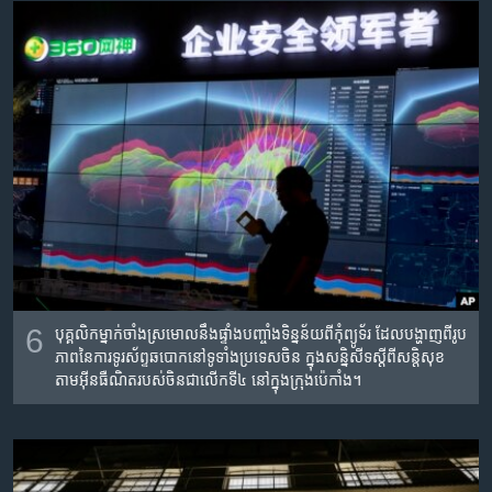
6
បុគ្គលិក​ម្នាក់​ចាំង​ស្រមោល​នឹង​ផ្ទាំង​បញ្ចាំង​ទិន្នន័យ​ពី​កុំព្យូទ័រ​ ដែល​បង្ហាញ​ពី​រូប
ភាព​នៃ​ការ​ទូរស័ព្ទ​ឆបោក​នៅ​ទូទាំង​ប្រទេស​ចិន​ ក្នុង​សន្និសីទ​ស្តី​ពី​សន្តិសុខ​
តាម​អ៊ីនធឺណិត​របស់​ចិន​ជា​លើក​ទី៤ នៅ​ក្នុង​ក្រុង​ប៉េកាំង។