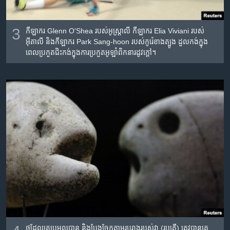
3
កីឡាករ Glenn O'Shea របស់​អូស្រ្តាលី កីឡាករ Elia Viviani របស់​
អ៊ីតាលី និង​កីឡាករ Park Sang-hoon របស់​កូរ៉េ​ខាង​ត្បូង ដួល​កង់​ក្នុង​
ពេល​ប្រកួត​ជិះ​កង់​ក្នុង​ការ​ប្រកួត​អូឡាំពិក​នា​រដូវ​ក្តៅ។
ថ្ម​ដែល​គេ​ប្រមូល​បាន​ និង​បែងចែក​តាម​រូប​រាង​របស់​វា (រូប​ត្រី) ត្រូវ​បាន​គេ​