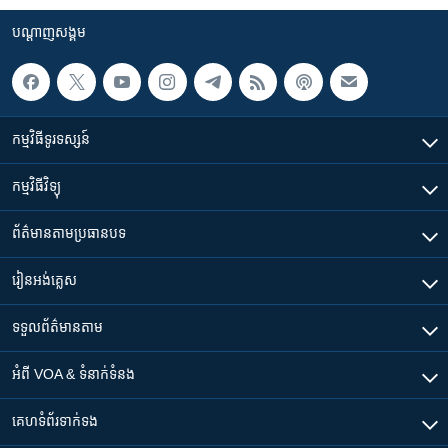
បណ្តាញ​សង្គម
កម្មវិធី​ទូរទស្សន៍
កម្មវិធី​វិទ្យុ
ព័ត៌មាន​តាមប្រធានបទ​
រៀន​​អង់គ្លេស
ទទួល​ព័ត៌មាន​តាម
អំពី​ VOA & ទំនាក់ទំនង
គេហទំព័រ​​ទាក់ទង