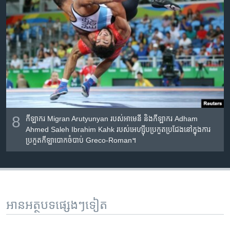
8
កីឡាករ Migran Arutyunyan របស់​អាមេនី និង​កីឡាករ Adham
Ahmed Saleh Ibrahim Kahk របស់​អេហ្ស៊ីប​ប្រកួត​ប្រជែង​នៅ​ក្នុង​ការ​
ប្រកួត​កីឡា​បោក​ចំបាប់ Greco-Roman។
អានអត្ថបទផ្សេងៗទៀត