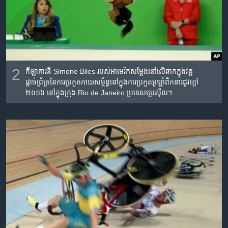
2
កីឡាការនី Simone Biles របស់​អាមេរិក​សម្តែង​នៅ​លើ​ឆាក​ក្នុង​វគ្គ​
ផ្តាច់ព្រ័ត្រ​នៃ​ការ​ប្រកួត​កាយសម្ព័ន្ធ​នៅ​ក្នុង​ការ​ប្រកួត​អូឡាំពិក​នា​រដូវ​ក្តៅ
២០១៦ នៅ​ក្នុង​ក្រុង Rio de Janeiro ប្រទេស​ប្រេស៊ីល។