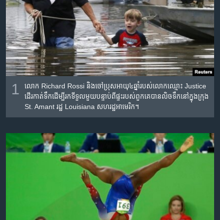
រចនា
សម្ព័ន្ធ​
Khmer English
រំលង​
និង​
បណ្តាញ​សង្គម
ចូល​
ទៅ​
កាន់​
ទំព័រ​
1
លោក Richard Rossi និង​ចៅ​ប្រុស​អាយុ​៤ឆ្នាំ​របស់​លោក​ឈ្មោះ Justice
ភាសា
ស្វែង​
ដើរ​កាត់​ទឹក​ដើម្បី​រក​ទី​ទួល​មួយ​បន្ទាប់​ពី​ផ្ទះ​របស់​ពួកគេ​បាន​លិច​ទឹក​នៅ​ក្នុង​ក្រុង
St. Amant រដ្ឋ Louisiana សហរដ្ឋ​អាមេរិក។
រក