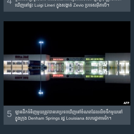
4
ឃើញ​នៅ​ផ្ទះ​ Luigi Lineri ក្នុង​សង្កាត់ Zevio ប្រទេស​អ៊ីតាលី។
5
ឡាន​ដឹក​ទំនិញ​មួយ​ត្រូវ​បាន​គេ​ប្រទះ​ឃើញ​នៅ​ចំណត​ដែល​លិច​ទឹក​មួយ​នៅ​
ក្នុង​ក្រុង Denham Springs រដ្ឋ Louisiana សហរដ្ឋ​អាមេរិក។