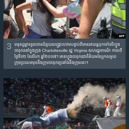
3
មនុស្ស​ម្នា​ទទួល​បាន​ជំនួយ​សង្គ្រោះ​បឋម​បន្ទាប់​ពី​មាន​រថយន្ត​បុក​ទៅ​លើ​ហ្វូង​
បាតុករ​នៅ​ក្នុង​ក្រុង Charlottesville រដ្ឋ Virginia សហរដ្ឋ​អាមេរិក កាលពី​
ថ្ងៃទី១២ ខែសីហា ឆ្នាំ២០១៧។​ មាន​ហ្វូង​បាតុករ​ជាតិ​និយម​ស្បែក​ស​មួយ​
ក្រុម​ប្រឈម​មុខ​នឹង​ក្រុម​បាតុករ​ប្រឆាំង​នឹង​ក្រុម​នេះ។