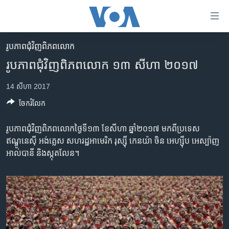
ភ្ជាប់​
ទៅ​
គេហទំព័រ​
រូបភាព​ជុំ​វិញ​ពិភពលោក
កម្ពុជា
ទាក់ទង
រូបភាព​ជុំវិញ​ពិភពលោក ១៣ សីហា ២០១៧
រំលង​
អន្តរជាតិ
និង​
14 សីហា 2017
អាមេរិក
ចូល​
ចែករំលែក
ទៅ​​
ចិន
ទំព័រ​
ហេឡូវីអូអេ
រូបភាព​ជុំវិញ​ពិភពលោក​ថ្ងៃទី១៣ ខែ​សីហា ឆ្នាំ​២០១៧ មក​ពី​ប្រទេស​
ព័ត៌មាន​​
ឥណ្ឌូនេស៊ី អង់គ្លេស​ សហរដ្ឋ​អាមេរិក រុស្ស៊ី កេនយ៉ា ចិន អេហ្ស៊ីប អេស្ប៉ាញ
តែ​
កម្ពុជាច្នៃប្រតិដ្ឋ
អាល់បានី និង​ស្កុតលែន។
ម្តង
ព្រឹត្តិការណ៍ព័ត៌មាន
រំលង​
និង​
ទូរទស្សន៍ / វីដេអូ​
ចូល​
វិទ្យុ / ផតខាសថ៍
ទៅ​
ទំព័រ​
កម្មវិធីទាំងអស់