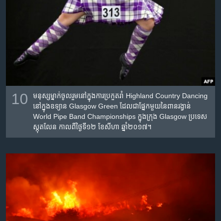
10
មនុស្ស​ម្នាក់​ចូលរួម​នៅ​ក្នុង​ការ​ប្រកួត​រាំ Highland Country Dancing
នៅ​ក្នុង​ឧទ្យាន Glasgow Green ដែល​ជា​ផ្នែក​មួយ​នៃ​ពានរង្វាន់
World Pipe Band Championships ក្នុង​ក្រុង Glasgow ប្រទេស​
ស្កុតលែន កាលពី​ថ្ងៃទី១២ ខែសីហា ឆ្នាំ២០១៧។