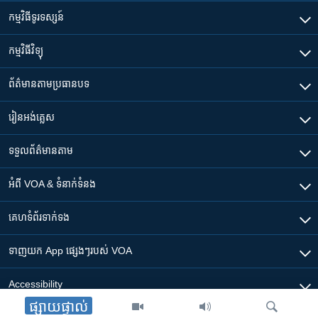
កម្មវិធី​ទូរទស្សន៍
កម្មវិធី​វិទ្យុ
ព័ត៌មាន​តាមប្រធានបទ​
រៀន​​អង់គ្លេស
ទទួល​ព័ត៌មាន​តាម
អំពី​ VOA & ទំនាក់ទំនង
គេហទំព័រ​​ទាក់ទង
ទាញយក​ App ផ្សេងៗ​របស់​ VOA
Accessibility
ផ្សាយផ្ទាល់