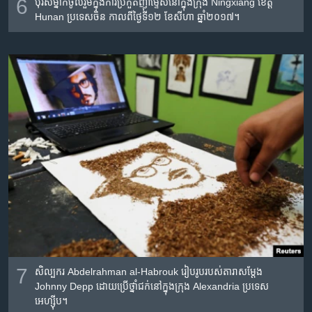
6
បុរស​ម្នាក់​ចូលរួម​ក្នុង​ការ​ប្រកួត​ញ៉ាំ​ម្ទេស​នៅ​ក្នុង​ក្រុង Ningxiang ខេត្ត
Hunan ប្រទេស​ចិន កាលពី​ថ្ងៃទី១២ ខែសីហា ឆ្នាំ២០១៧។
7
សិល្បករ Abdelrahman al-Habrouk រៀប​រូប​របស់​តារាសម្តែង
Johnny Depp ដោយ​ប្រើ​ថ្នាំ​ជក់​នៅ​ក្នុង​ក្រុង Alexandria ប្រទេស​
អេហ្ស៊ីប។