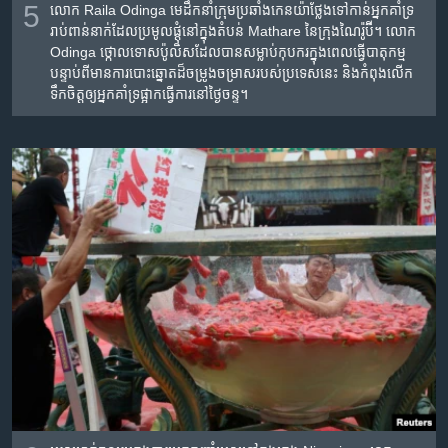
5
លោក Raila Odinga មេដឹកនាំ​ក្រុម​ប្រឆាំង​កេនយ៉ា​ថ្លែង​ទៅ​កាន់​អ្នក​គាំទ្រ​
រាប់​ពាន់​នាក់​ដែល​ប្រមូល​ផ្តុំ​នៅ​ក្នុង​តំបន់ Mathare នៃ​ក្រុង​ណៃរ៉ូប៊ី។ លោក
Odinga ថ្កោលទោស​ប៉ូលិស​ដែល​បាន​សម្លាប់​កុបករ​ក្នុង​ពេល​ធ្វើ​បាតុកម្ម​
បន្ទាប់​ពី​មាន​ការ​បោះឆ្នោត​ដ៏​ចម្រូងចម្រាស​របស់​ប្រទេស​នេះ និង​កំពុង​លើក​
ទឹក​ចិត្ត​ឲ្យ​អ្នក​គាំទ្រ​ផ្អាក​ធ្វើ​ការ​នៅ​ថ្ងៃ​ចន្ទ។