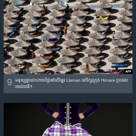
9
មនុស្ស​ម្នា​ដេក​ហាល​ថ្ងៃ​នៅ​លើ​ឆ្នេរ Llaman នៅ​ក្បែរ​ក្រុង Himare ប្រទេស​
អាល់បានី។