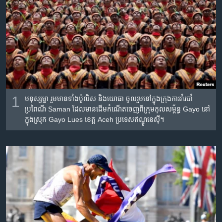
រចនា
សម្ព័ន្ធ​
Khmer English
រំលង​
និង​
បណ្តាញ​សង្គម
ចូល​
ទៅ​
កាន់​
ទំព័រ​
ភាសា
ស្វែង​
1
មនុស្ស​ម្នា​ រួម​មាន​ទាំង​ប៉ូលិស និង​យោធា​ ចូលរួម​នៅ​ក្នុង​ក្រុង​ការ​រាំ​របាំ​
រក
ប្រពៃណី Saman ដែល​មាន​ដើម​កំណើត​ចេញ​ពី​ក្រុម​កុលសម្ព័ន្ធ Gayo នៅ​
ក្នុង​ស្រុក Gayo Lues ខេត្ត Aceh ប្រទេស​ឥណ្ឌូនេស៊ី។