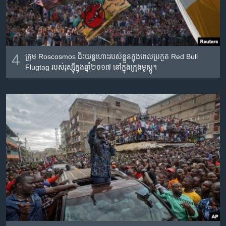
4
ក្រុម Roscosmos ​ជិះ​យន្តហោះ​របស់​ខ្លួន​ក្នុង​ពេល​ប្រកួត Red Bull
Flugtag របស់​រុស្ស៊ី​ក្នុង​ឆ្នាំ២០១៧ នៅ​ក្នុង​ក្រុង​មូស្គូ។