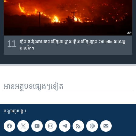
11
ភ្លើង​ឆេះ​ព្រៃ​ឆាបឆេះ​នៅ​ក្បែរ​បង្គោល​ភ្លើង​នៅ​ក្បែរ​ក្រុង Othello សហរដ្ឋ​
អាមេរិក។
អានអត្ថបទផ្សេងៗទៀត
បណ្តាញ​សង្គម