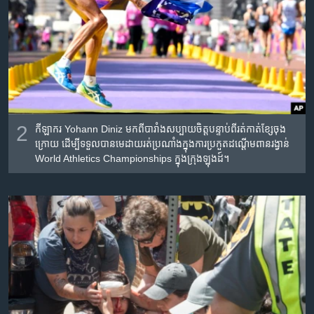
2
កីឡាករ Yohann Diniz មក​ពី​បារាំង​សប្បាយ​ចិត្ត​បន្ទាប់​ពី​រត់​កាត់​ខ្សែ​ចុង​
ក្រោយ​ ដើម្បី​ទទួល​បាន​មេដាយ​រត់​ប្រណាំង​ក្នុង​ការ​ប្រកួត​ដណ្តើម​ពានរង្វាន់
World Athletics Championships ក្នុង​ក្រុង​ឡុងដ៍។