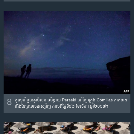
8
គូស្នេហ៍​មួយ​គូ​មើល​អាចម៍​ផ្កាយ Perseid នៅ​ក្បែរ​ក្រុង Comillas ភាគ​ខាង​
ជើង​នៃ​ប្រទេស​អេស្ប៉ាញ កាលពី​ថ្ងៃទី១២ ខែសីហា ឆ្នាំ២០១៧។