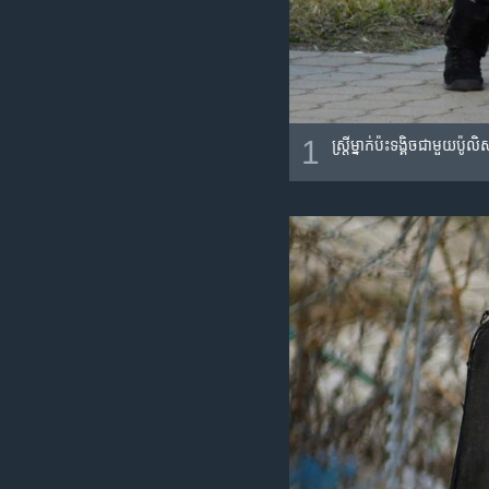
1
ស្ត្រី​ម្នាក់ប៉ះទង្គិចជាមួយ​ប