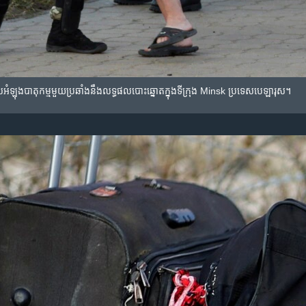
៉ូលិស​អំឡុងបាតុកម្ម​មួយ​ប្រឆាំង​នឹង​លទ្ធផល​បោះឆ្នោតក្នុង​ទីក្រុង​ Minsk ប្រទេស​បេឡារុស។