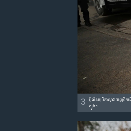
3
ប៉ូលិស​ប្រើ​កាណុង​បាញ់ទឹក​ដើ
ត្បូង។