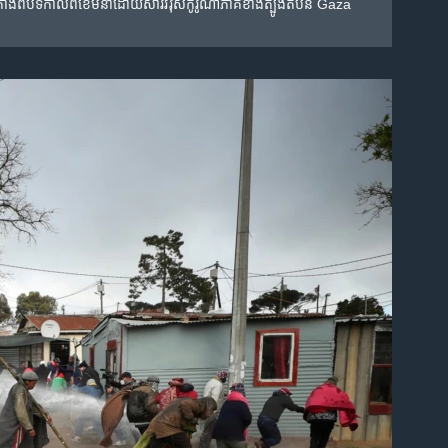
វិញ​តាំង​ពីបិទ​កាលពី​ខែ​មីនាដោយសារ​វីរុស​កូរ៉ូណាភាគខាងត្បូងតំបន់ Gaza