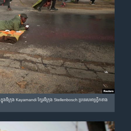
សន៍​ក្នុង​ទីក្រុង Kayamandi ក្បែរ​ទីក្រុង Stellenbosch ប្រទេស​អាហ្វ្រិកខាង