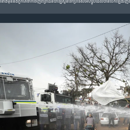
រី​របស់​នាង​មុន​នឹង​ពួកគេ​ចាកចេញ​ពី​ព្រំដែនប៉ាឡេស្ទីនទៅប្រទេស​អេហ្ស៊ីបដែល​បាន​បើក​ឡើង​