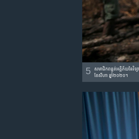
5
សមាជិក​ពន្លត់អគ្គិភ័យ​នៃ​វិទ
ខែសីហា ឆ្នាំ២០២០។