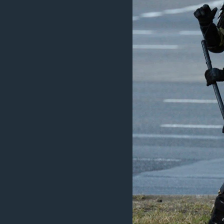
រចនា
សម្ព័ន្ធ​
រំលង​
និង​
ចូល​
ទៅ​
កាន់​
ទំព័រ​
ស្វែង​
រក