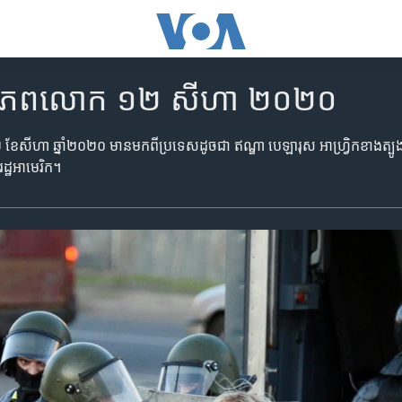
ិញពិភពលោក ១២ សីហា ២០២០
 ខែសីហា ឆ្នាំ២០២០ មានមកពីប្រទេស​ដូចជា​ ឥណ្ឌា បេឡារុស អាហ្រ្វិកខាងត្បូង
្ឋ​អាមេរិក។