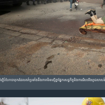
ម្បីបំបែក​បាតុករដែល​តវ៉ាប្រឆាំង​នឹង​ភាគ​មិនស្មើគ្នា​ផ្នែក​សេដ្ឋកិច្ច​និង​ការ​រើសអើង​ពូជសា