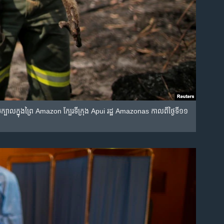
មួយ​ក្បាល​ក្នុង​ព្រៃ Amazon ក្បែរទីក្រុង Apui រដ្ឋ Amazonas កាលពី​ថ្ងៃទី១១