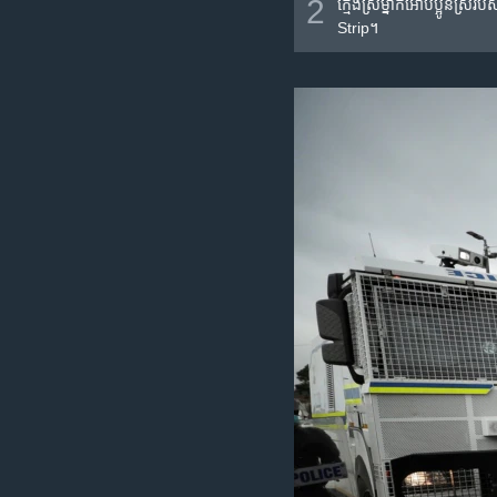
2
ក្មេងស្រី​ម្នាក់​អោប​ប្អូនស្
Strip។