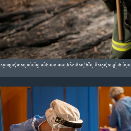
្យាសា្ថនប្រេស៊ីល​សម្រាប់​បរិស្ថាន​និង​ធនធានធម្មជាតិ​កកើត​ឡើង​វិញ​ បី​សត្វស៊ីកណ្តៀរ​ងាប់