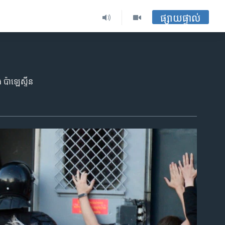
ផ្សាយផ្ទាល់
 ប៉ាឡេស្ទីន