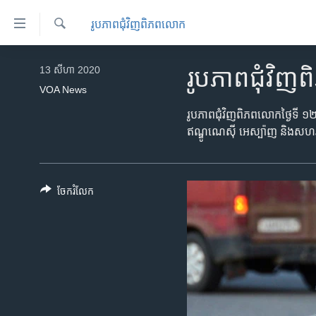
ភ្ជាប់​
រូបភាព​ជុំ​វិញ​ពិភពលោក
ទៅ​
គេហទំព័រ​
ស្វែង​
កម្ពុជា
រក
13 សីហា 2020
រូបភាពជុំវ
ទាក់ទង
អន្តរជាតិ
VOA News
រំលង​
និង​
អាមេរិក
រូបភាពជុំវិញពិភពលោកថ្ងៃទី ១២
ចូល​
ឥណ្ឌូណេស៊ី អេស្ប៉ាញ និង​សហរដ
ចិន
ទៅ​​
ទំព័រ​
ហេឡូវីអូអេ
ព័ត៌មាន​​
កម្ពុជាច្នៃប្រតិដ្ឋ
ចែករំលែក
តែ​
ម្តង
ព្រឹត្តិការណ៍ព័ត៌មាន
រំលង​
ទូរទស្សន៍ / វីដេអូ​
និង​
ចូល​
វិទ្យុ / ផតខាសថ៍
ទៅ​
កម្មវិធីទាំងអស់
ទំព័រ​