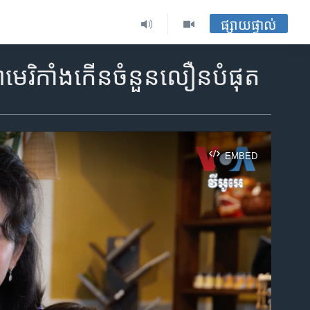
ផ្សាយផ្ទាល់
អាមេរិកាំងកើនចំនួនលឿនបំផុត
EMBED