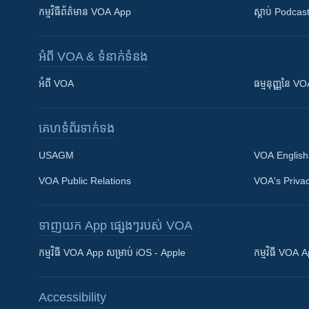
កម្មវិធី​ព័ត៌មាន VOA App
ស្តាប់ Podcas
អំពី​ VOA & ទំនាក់ទំនង
អំពី​ VOA
ធម្មនុញ្ញ​នៃ V
គេហទំព័រ​​ទាក់ទង
USAGM
VOA English
VOA Public Relations
VOA's Privac
ទាញយក​ App ផ្សេងៗ​របស់​ VOA
Khmer English
កម្មវិធី​ VOA App សម្រាប់ iOS - Apple
កម្មវិធី​ VOA
បណ្តាញ​សង្គម
Accessibility