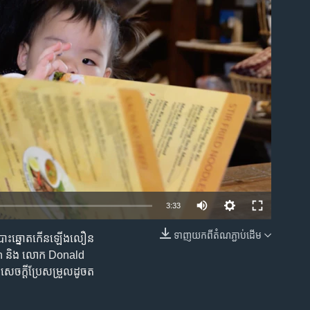
ble
3:33
ទាញ​យក​ពី​តំណភ្ជាប់​ដើម
្ធិបោះឆ្នោតកើនឡើងលឿន
EMBED
iden និង លោក Donald
េចក្តីប្រែសម្រួលដូចត