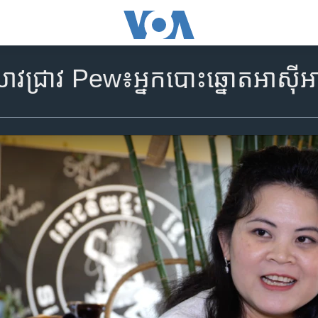
ាវជ្រាវ Pew៖អ្នកបោះឆ្នោតអាស៊ី