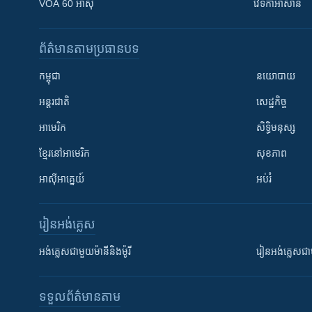
VOA 60 អាស៊ី
វេទិកា​អាស៊ាន
ព័ត៌មាន​តាមប្រធានបទ​
កម្ពុជា
នយោបាយ
អន្តរជាតិ
សេដ្ឋកិច្ច
អាមេរិក
សិទ្ធិមនុស្ស
ខ្មែរ​នៅអាមេរិក
សុខភាព
អាស៊ីអាគ្នេយ៍
អប់រំ
រៀន​​អង់គ្លេស
អង់គ្លេស​ជាមួយ​ម៉ានី​និង​ម៉ូរី
រៀន​​​​​​អង់គ្លេ
ទទួល​ព័ត៌មាន​តាម