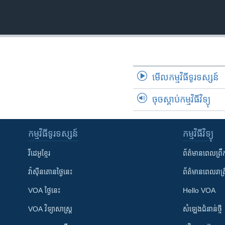
មើល​កម្មវិធី​ទូរទស្សន៍
ចុចស្តាប់កម្មវិធីវិទ្យុ
កម្មវិធី​ទូរទស្សន៍
កម្មវិធី​វិទ្យុ
វីដេអូ​ខ្មែរ
ព័ត៌មាន​ពេល​ព្រឹ
វ៉ាស៊ីនតោន​ថ្ងៃ​នេះ
ព័ត៌មាន​​ពេល​រាត្រ
VOA ថ្ងៃនេះ
Hello VOA
VOA ​វិទ្យាសាស្ត្រ
សំឡេង​ជំនាន់​ថ្មី