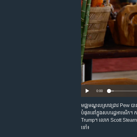
រចនា
សម្ព័ន្ធ​
រំលង​
និង​
ចូល​
ទៅ​
កាន់​
ទំព័រ​
ស្វែង​
រក
0:00
មជ្ឈមណ្ឌលស្រាវជ្រាវ Pew បា
បំផុតនៅក្នុងសហរដ្ឋអាមេរិក។ 
Trump។ លោក Scott Stearns 
ទៅ៖