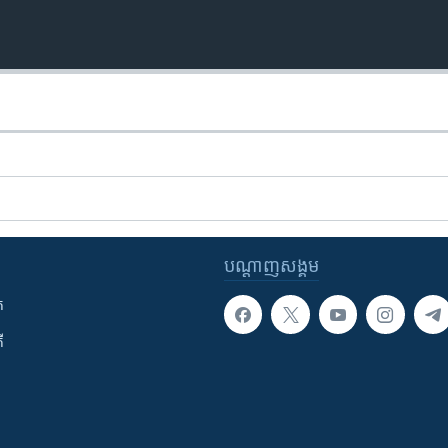
បណ្តាញ​សង្គម
ក
ី