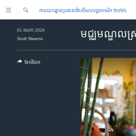
ភ្ជាប់​
ការបោះឆ្នោតប្រធានាធិបតីសហរដ្ឋអាមេរិក ២០២៤
ទៅ​
គេហទំព័រ​
ស្វែង​
កម្ពុជា
រក
01 ឧសភា 2024
មជ្ឈមណ្ឌលស្រ
ទាក់ទង
អន្តរជាតិ
Scott Stearns
រំលង​
និង​
អាមេរិក
ចូល​
ចិន
ចែករំលែក
ទៅ​​
ទំព័រ​
ហេឡូវីអូអេ
ព័ត៌មាន​​
កម្ពុជាច្នៃប្រតិដ្ឋ
តែ​
ម្តង
ព្រឹត្តិការណ៍ព័ត៌មាន
រំលង​
ទូរទស្សន៍ / វីដេអូ​
និង​
ចូល​
វិទ្យុ / ផតខាសថ៍
ទៅ​
កម្មវិធីទាំងអស់
ទំព័រ​