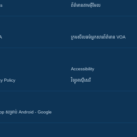
ts
ព័ត៌មាន​តាម​អ៊ីមែល
OA
ក្រម​​​សីលធម៌​​​អ្នក​​​សារព័ត៌មាន VOA
Accessibility
y Policy
វិទ្យុ​អាស៊ី​សេរី
 App សម្រាប់ Android - Google