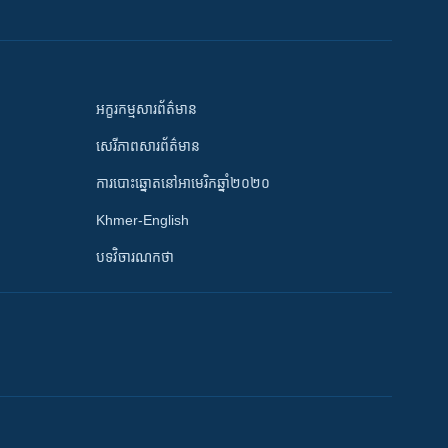
អក្ខរកម្មសារព័ត៌មាន
សេរីភាពសារព័ត៌មាន
ការបោះឆ្នោតនៅអាមេរិកឆ្នាំ២០២០
Khmer-English
បទវិចារណកថា