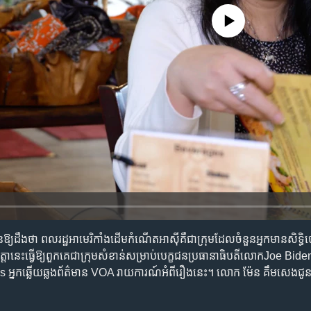
No media source currently availa
នឱ្យដឹងថា ពលរដ្ឋអាមេរិកាំងដើមកំណើតអាស៊ីគឺជាក្រុមដែលចំនួនអ្នកមានសិទ
កត្តានេះធ្វើឱ្យពួកគេជាក្រុមសំខាន់សម្រាប់បេក្ខជនប្រធានាធិបតីលោកJoe B
អ្នកឆ្លើយឆ្លងព័ត៌មាន VOA រាយការណ៍អំពីរឿងនេះ។ លោក ម៉ែន គឹមសេងជូនស