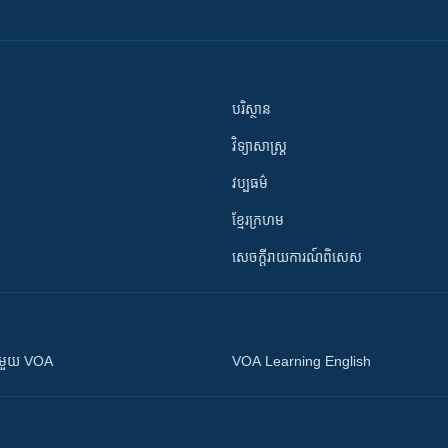
បរិស្ថាន
វិទ្យាសាស្រ្ត
វប្បធម៌
ខ្មែរក្រហម
សេចក្តីរាយការណ៍ពិសេស
ស​​ជាមួយ VOA
VOA Learning English