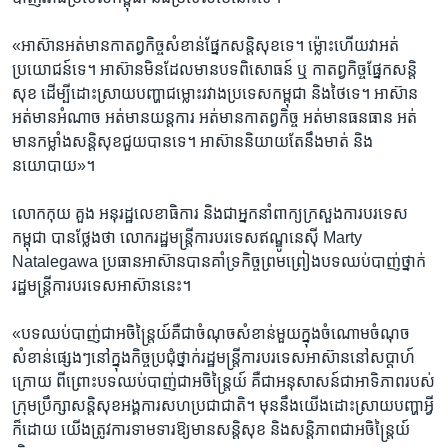
«អាស៊ាន​អត់​មាន​កាតព្វ​កិច្ច​សំខាន់​ផ្នែក​សន្តិសុខ​ទេ។​ ម៉្លោះ​ហើយ​វាអត់​
ប្រយោជន៍​ទេ។ ​អាស៊ាន​មិន​ដែល​មាន​បទ​ពិសោធន៍​ ឬ ​កាតព្វ​កិច្ច​ផ្នែក​សន្តិ
សុខ ​ដើម្បី​ដោះស្រាយ​បញ្ហា​ជម្លោះ​រវាង​ប្រទេស​កម្ពុជា និង​ថៃ​ទេ។ ​អាស៊ាន​
អត់មាន​អំណាច​ អត់មាន​យន្តការ​ អត់មាន​កាតព្វ​កិច្ច​ អត់មាន​ធនធាន ​អត់
មាន​កម្លាំង​សន្តិសុខ​ជួយ​បាន​ទេ។ ​អាស៊ាន​និយាយ​តែ​នឹង​មាត់​ និង​
នយោបាយ»។
លោក​កុយ គួង ​អនុ​រដ្ឋលេខាធិការ​ និង​ជា​អ្នក​នាំពាក្យ​ក្រសួង​ការ​បរទេស​
កម្ពុជា​ បាន​ថ្លែង​ថា​ លោក​រដ្ឋមន្ត្រី​ការ​បរទេស​ឥណ្ឌូនេស៊ី ​Marty
Natalegawa ​ប្រធាន​អាស៊ាន​បាន​គាំទ្រ​កិច្ច​ព្រមព្រៀង​បទ​ឈប់បាញ់​ថ្នាក់​
រដ្ឋមន្ត្រី​ការ​បរទេស​អាស៊ាន​នេះ។
«បទ​ឈប់បាញ់​ជា​អចិន្ត្រៃយ៍​គឺជា​ចំណុច​សំខាន់​មួយ​ក្នុង​ចំណោម​ចំណុច​
សំខាន់​ផ្សេងៗ​នៅ​ក្នុង​កិច្ច​ប្រជុំ​ថ្នាក់​រដ្ឋមន្ត្រី​ការ​បរទេស​អាស៊ាន​នៅ​សប្តាហ៍
ក្រោយ​ ពីព្រោះ​បទ​ឈប់​បាញ់​ជា​អចិន្ត្រៃយ៍ ​គឺជា​អនុសាសន៍​ជា​អាទិភាព​របស់​
ក្រុម​ប្រឹក្សា​សន្តិសុខ​អង្គការ​សហ​ប្រជាជាតិ។ ​មុននឹង​យើង​ដោះស្រាយ​បញ្ហា​អ្វី​
ក៏ដោយ​ ​យើង​ត្រូវការ​ទាមទារ​ឱ្យ​មាន​សន្តិសុខ​ និង​សន្តិភាព​ជា​អចិន្ត្រៃយ៍​