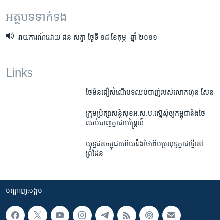
អត្ថបទ​ទាក់ទង
រាយការណ៍​ដោយ ជន សក្តា ថ្ងៃទី ១៨ ខែកុម្ភៈ ឆ្នាំ ២០១១
Links
ថៃមិនជឿសំណើបទឈប់បាញ់របស់លោកហ៊ុន សែន
ក្រុម​ប្រឹក្សា​សន្តិសុខ​អ.ស.ប.​ស្នើ​សុំ​ឲ្យ​កម្ពុជា​និង​ថៃ​
ឈប់​បាញ់​គ្នា​ជា​អន្ត្រៃយ៍
យុទ្ធជន​កម្ពុជា​​ហើយ​នឹង​ថៃ​​ពើប​​ប្រយុទ្ធ​​គ្នា​​ជា​​ថ្មី​​នៅ​​
ព្រំដែន​
បណ្តាញ​សង្គម