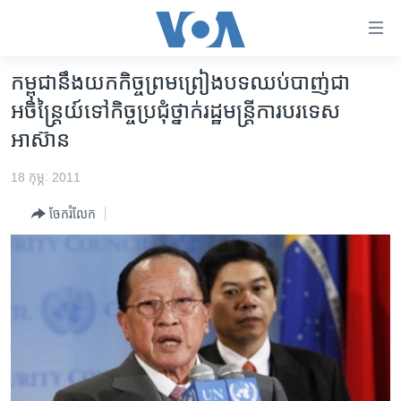
ភ្ជាប់​
ទៅ​
គេហទំព័រ​
កម្ពុជា​នឹង​យក​កិច្ច​ព្រមព្រៀង​បទ​ឈប់​បាញ់​ជា
កម្ពុជា
ទាក់ទង
អចិន្ត្រៃយ៍​ទៅ​កិច្ចប្រជុំ​ថ្នាក់​រដ្ឋមន្ត្រី​ការ​បរទេស​
រំលង​
អន្តរជាតិ
អាស៊ាន
និង​
អាមេរិក
ចូល​
18 កុម្ភៈ 2011
ទៅ​​
ចិន
ទំព័រ​
ចែករំលែក
ហេឡូវីអូអេ
ព័ត៌មាន​​
តែ​
កម្ពុជាច្នៃប្រតិដ្ឋ
ម្តង
ព្រឹត្តិការណ៍ព័ត៌មាន
រំលង​
និង​
ទូរទស្សន៍ / វីដេអូ​
ចូល​
វិទ្យុ / ផតខាសថ៍
ទៅ​
ទំព័រ​
កម្មវិធីទាំងអស់