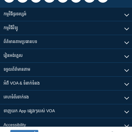
កម្មវិធី​ទូរទស្សន៍
កម្មវិធី​វិទ្យុ
ព័ត៌មាន​តាមប្រធានបទ​
រៀន​​អង់គ្លេស
ទទួល​ព័ត៌មាន​តាម
អំពី​ VOA & ទំនាក់ទំនង
គេហទំព័រ​​ទាក់ទង
ទាញយក​ App ផ្សេងៗ​របស់​ VOA
Accessibility