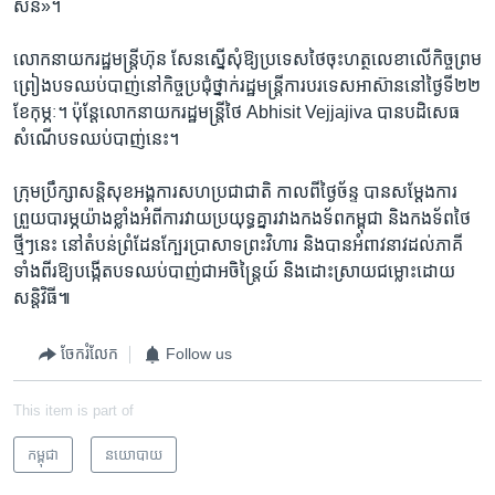
សិន»។
លោក​នាយក​រដ្ឋមន្ត្រី​ហ៊ុន សែន​ស្នើ​សុំ​ឱ្យ​ប្រទេស​ថៃ​ចុះ​ហត្ថលេខា​លើ​កិច្ច​ព្រម
ព្រៀង​បទ​ឈប់​បាញ់​នៅ​កិច្ច​ប្រជុំ​ថ្នាក់​រដ្ឋមន្ត្រី​ការ​បរទេស​អាស៊ាន​នៅ​ថ្ងៃទី​២២​
ខែកុម្ភៈ។ ប៉ុន្តែ​លោក​នាយក​រដ្ឋមន្ត្រី​ថៃ​ Abhisit Vejjajiva ​បាន​បដិសេធ​
សំណើ​បទ​ឈប់​បាញ់​នេះ។
ក្រុម​ប្រឹក្សា​សន្តិសុខ​អង្គការ​សហ​ប្រជាជាតិ​ កាលពី​ថ្ងៃច័ន្ទ​ បាន​សម្តែង​ការ​
ព្រួយ​បារម្ភ​យ៉ាង​ខ្លាំង​អំពី​ការ​វាយ​ប្រយុទ្ធ​គ្នា​រវាង​កងទ័ព​កម្ពុជា​ និង​កង​ទ័ព​ថៃ​
ថ្មីៗ​នេះ​ ​នៅតំបន់​ព្រំដែន​ក្បែរ​ប្រាសាទ​ព្រះវិហារ ​និង​បាន​អំពាវនាវ​ដល់​ភាគី​
ទាំងពីរ​ឱ្យ​បង្កើត​បទ​ឈប់បាញ់​ជា​អចិន្ត្រៃយ៍ ​និង​ដោះស្រាយ​ជម្លោះ​ដោយ​
សន្តិវិធី៕
ចែករំលែក
Follow us
This item is part of
កម្ពុជា
នយោបាយ