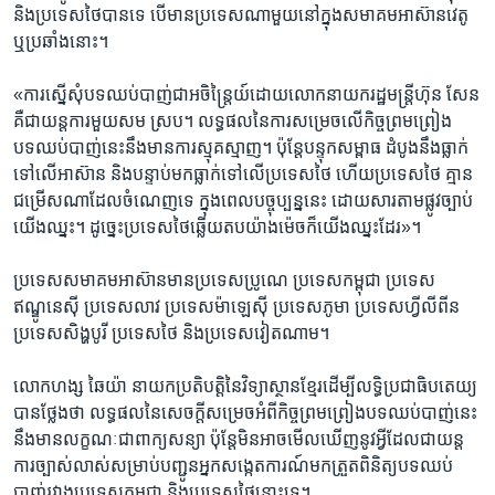
និងប្រទេសថៃ​បាន​ទេ​ ​បើ​មាន​ប្រទេស​ណាមួយ​នៅ​ក្នុង​សមាគម​អាស៊ាន​វេតូ ​
ឬ​ប្រឆាំង​នោះ។
«ការ​ស្នើសុំ​បទ​ឈប់បាញ់​ជា​អចិន្ត្រៃយ៍​ដោយ​លោក​នាយក​រដ្ឋមន្ត្រី​ហ៊ុន សែន​
គឺ​ជា​យន្តការ​មួយ​សម ស្រប។ ​លទ្ធផល​នៃ​ការសម្រេច​លើ​កិច្ច​ព្រមព្រៀង​
បទឈប់​បាញ់នេះ​នឹង​មាន​ការ​ស្មុគស្មាញ។ ​ប៉ុន្តែ​បន្ទុក​សម្ពាធ​ ​ដំបូង​នឹង​ធ្លាក់​
ទៅ​លើ​អាស៊ាន ​និង​បន្ទាប់​មក​ធ្លាក់​ទៅ​លើ​ប្រទេស​ថៃ ​ហើយ​ប្រទេស​ថៃ​ គ្មាន​
ជម្រើស​ណា​ដែល​ចំណេញ​ទេ​ ក្នុង​ពេល​បច្ចុប្បន្ននេះ​ ដោយសារ​តាម​ផ្លូវច្បាប់ ​
យើង​ឈ្នះ។ ​ដូច្នេះ​ប្រទេស​ថៃ​ឆ្លើយតប​យ៉ាងម៉េច​ក៏​យើង​ឈ្នះ​ដែរ»។
ប្រទេស​សមាគម​អាស៊ាន​មាន​ប្រទេស​ប្រូណេ​ ប្រទេស​កម្ពុជា ​ប្រទេស​
ឥណ្ឌូនេស៊ី ​ប្រទេស​លាវ ​ប្រទេស​ម៉ាឡេស៊ី ​ប្រទេស​ភូមា ​ប្រទេស​ហ្វីលីពីន​
ប្រទេស​សិង្ហបូរី​ ប្រទេស​ថៃ​ និង​ប្រទេស​វៀតណាម។
លោក​ហង្ស ឆៃយ៉ា ​នាយក​ប្រតិបត្តិ​នៃ​វិទ្យាស្ថាន​ខ្មែរ​ដើម្បី​លទ្ធិ​ប្រជា​ធិបតេយ្យ​
បាន​ថ្លែង​ថា​ លទ្ធផល​នៃ​សេចក្តី​សម្រេច​អំពី​កិច្ច​ព្រមព្រៀង​បទ​ឈប់បាញ់​នេះ​
នឹង​មាន​លក្ខណៈ​ជា​ពាក្យ​សន្យា​ ប៉ុន្តែ​មិន​អាច​មើល​ឃើញ​នូវ​អ្វី​ដែល​ជា​យន្ត
ការ​ច្បាស់​លាស់​សម្រាប់​បញ្ជូន​អ្នក​សង្កេត​ការណ៍​មក​ត្រួត​ពិនិត្យ​បទ​ឈប់
បាញ់​រវាង​ប្រទេស​កម្ពុជា​ និង​ប្រទេស​ថៃ​នោះ​ទេ។