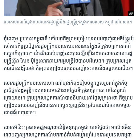
រចនា
សម្ព័ន្ធ​
Khmer English
រំលង​
លោក​ហោ​ណាំ​ហុង​ឧបនាយក​រដ្ឋ​មន្ដ្រី​និង​រដ្ឋមន្ដ្រី​​ក្រសួង​ការ​បរទេស​ កម្ពុជានៅ​អសប​។​
និង​
បណ្តាញ​សង្គម
ចូល​
ទៅ​
ភ្នំពេញ៖ ​ប្រទេស​កម្ពុជា​នឹង​នាំយក​កិច្ច​ព្រមព្រៀង​បទ​ឈប់បាញ់​ជាអចិន្ត្រៃយ៍​
កាន់​
ទៅ​កាន់​កិច្ចប្រជុំ​ថ្នាក់​រដ្ឋមន្ត្រី​ការ​បរទេស​អាស៊ាន​នៅ​ក្នុង​ទីក្រុង​ហ្សាកាតា​នៅ​
ទំព័រ​
សប្តាហ៍​ក្រោយ។​ សំណើ​ឈប់​បាញ់​នេះ​បាន​ស្នើ​ឡើង​ដោយ​លោក​នាយក​រដ្ឋ
ភាសា
ស្វែង​
មន្ត្រី​ហ៊ុន សែន ​ប៉ុន្តែ​លោក​នាយក​រដ្ឋមន្ត្រី​ថៃ​បាន​បដិសេធ។​ ក្រុម​អ្នក​សង្កេត​
រក
ការណ៍​សង្ស័យ​ថា​ កិច្ច​ព្រមព្រៀង​បទ​ឈប់បាញ់​នេះ​អាច​នឹង​ទទួល​បរាជ័យ។
លោក​រដ្ឋមន្ត្រី​ការ​បរទេស​ហោ ណាំហុង​កំពុង​រៀបចំ​ខ្លួន​ចូលរួម​នៅ​ក្នុង​កិច្ច
ប្រជុំ​ថ្នាក់​រដ្ឋមន្ត្រី​ការ​បរទេស​អាស៊ាន​នៅ​ក្នុង​ទីក្រុង​ហ្សាកាតា​ ​នៅ​សប្តាហ៍​
ក្រោយ​នេះ។​ ក្រុម​អ្នក​សង្កេត​ការណ៍​បាន​និយាយ​នៅថ្ងៃ​សុក្រ​នេះ​ថា​ កិច្ច​ព្រម
ព្រៀង​បទ​ឈប់បាញ់​នឹង​មាន​ភាព​ស្មុគស្មាញនិង​ ប្រហែលជា​មិន​អាច​ទទួល​
ជោគជ័យ​បាន​ទេ។
លោក​អ៊ូ វីរៈ ​ប្រធាន​មជ្ឈមណ្ឌល​សិទ្ធិ​មនុស្ស​កម្ពុជា​ ​បាន​ថ្លែង​ថា​ អាស៊ាន​មិន​
អាច​បញ្ជូន​អ្នក​សង្កេត​ការណ៍​មក​កាន់​តំបន់​ជម្លោះ​ព្រំដែន​រវាង​ប្រទេស​កម្ពុជា​