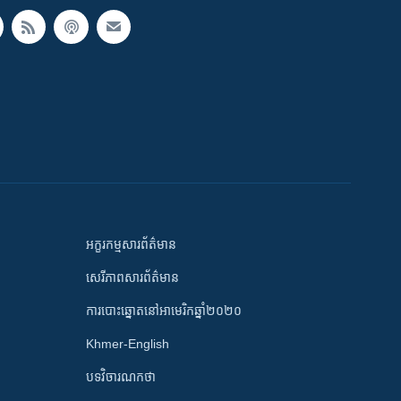
អក្ខរកម្មសារព័ត៌មាន
សេរីភាពសារព័ត៌មាន
ការបោះឆ្នោតនៅអាមេរិកឆ្នាំ២០២០
Khmer-English
បទវិចារណកថា