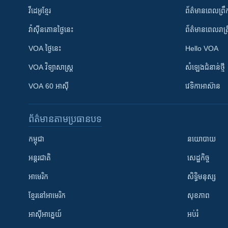
វីដេអូ​ខ្មែរ
ព័ត៌មាន​ពេល​ព្រឹ
វ៉ាស៊ីនតោន​ថ្ងៃ​នេះ
ព័ត៌មាន​​ពេល​រាត្រ
VOA ថ្ងៃនេះ
Hello VOA
VOA ​វិទ្យាសាស្ត្រ
សំឡេង​ជំនាន់​ថ្មី
VOA 60 អាស៊ី
វេទិកា​អាស៊ាន
ព័ត៌មាន​តាមប្រធានបទ​
កម្ពុជា
នយោបាយ
អន្តរជាតិ
សេដ្ឋកិច្ច
អាមេរិក
សិទ្ធិមនុស្ស
ខ្មែរ​នៅអាមេរិក
សុខភាព
អាស៊ីអាគ្នេយ៍
អប់រំ