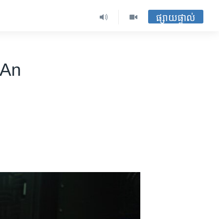
ផ្សាយផ្ទាល់
 An