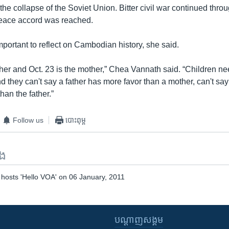
r the collapse of the Soviet Union. Bitter civil war continued thro
eace accord was reached.
portant to reflect on Cambodian history, she said.
ather and Oct. 23 is the mother,” Chea Vannath said. “Children ne
 they can't say a father has more favor than a mother, can't say
han the father.”
Follow us
បោះពុម្ព
ទង
osts 'Hello VOA' on 06 January, 2011
បណ្តាញ​សង្គម