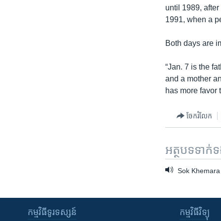
until 1989, afte
1991, when a p
Both days are im
“Jan. 7 is the f
and a mother and
has more favor t
ចែករំលែក
អត្ថបទ​ទាក់
Sok Khemara h
កម្មវិធី​ទូរទស្សន៍
កម្មវិធី​វិទ្យុ