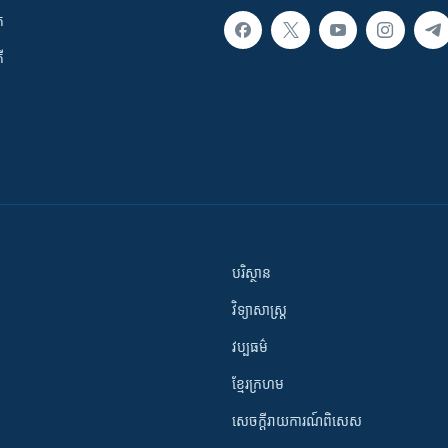
ក
ី
បរិស្ថាន
វិទ្យាសាស្រ្ត
វប្បធម៌
ខ្មែរក្រហម
សេចក្តីរាយការណ៍ពិសេស