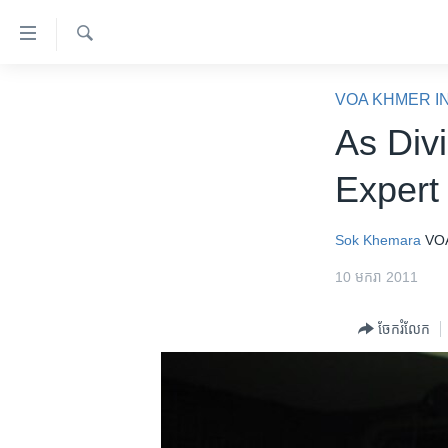
ភ្ជាប់​
ទៅ​
គេហទំព័រ​
ស្វែង​
កម្ពុជា
រក
VOA KHMER I
ទាក់ទង
អន្តរជាតិ
As Div
រំលង​
និង​
អាមេរិក
Expert
ចូល​
ចិន
ទៅ​​
ទំព័រ​
ហេឡូវីអូអេ
Sok Khemara
VO
ព័ត៌មាន​​
កម្ពុជាច្នៃប្រតិដ្ឋ
10 មករា 2011
តែ​
ម្តង
ព្រឹត្តិការណ៍ព័ត៌មាន
ចែករំលែក
រំលង​
ទូរទស្សន៍ / វីដេអូ​
និង​
ចូល​
វិទ្យុ / ផតខាសថ៍
ទៅ​
កម្មវិធីទាំងអស់
ទំព័រ​