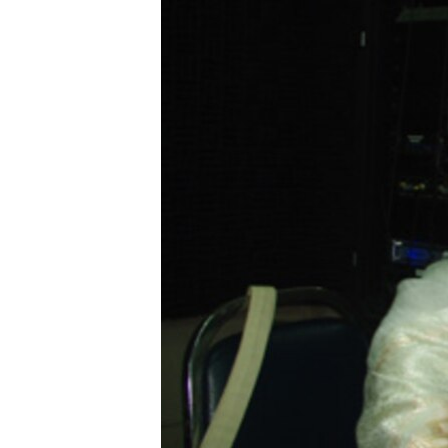
រចនា
សម្ព័ន្ធ​
រំលង​
និង​
ចូល​
ទៅ​
កាន់​
ទំព័រ​
ស្វែង​
រក