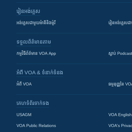
រៀន​​អង់គ្លេស
អង់គ្លេស​ជាមួយ​ម៉ានី​និង​ម៉ូរី
រៀន​​​​​​អង់គ្លេ
ទទួល​ព័ត៌មាន​តាម
កម្មវិធី​ព័ត៌មាន VOA App
ស្តាប់ Podcas
អំពី​ VOA & ទំនាក់ទំនង
អំពី​ VOA
ធម្មនុញ្ញ​នៃ V
គេហទំព័រ​​ទាក់ទង
USAGM
VOA English
VOA Public Relations
VOA's Privac