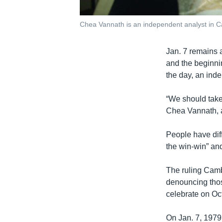
Chea Vannath is an independent analyst in 
Jan. 7 remains 
and the beginni
the day, an inde
“We should take 
Chea Vannath, 
People have diff
the win-win” and
The ruling Camb
denouncing those
celebrate on Oct
On Jan. 7, 1979