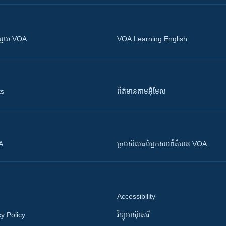
ស​​ជាមួយ VOA
VOA Learning English
ts
ព័ត៌មាន​តាម​អ៊ីមែល
OA
ក្រម​​​សីលធម៌​​​អ្នក​​​សារព័ត៌មាន VOA
Accessibility
y Policy
វិទ្យុ​អាស៊ី​សេរី