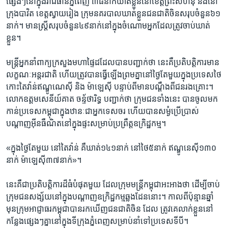
ផ្សេងៗ​នៅក្នុង​រាជធានី​ភ្នំពេញ ៣៨​នា​ក់ឃាត់​ខ្លួន​នៅ​ខេត្ត​ព្រះសីហនុ​ និង​នៅ
ក្រុង​បាវិត​ ខេត្ត​ស្វាយរៀង​ ក្រុម​នគរបាលឃាត់ខ្លួន​ជនជាតិ​ចិន​សរុប​ចំនួន​៦១​
នាក់។ មាន​ស្ដ្រី​សរុប​ចំនួន​៤៩នាក់​នៅក្នុង​ចំណោម​អ្នក​ដែល​ត្រូវ​ចាប់​ឃាត់​
ខ្លួន។
មន្ដ្រី​អ្នកនាំពាក្យ​ក្រសួង​មហាផ្ទៃ​ដដែល​បាន​បញ្ជាក់​ថា ​នេះ​គឺ​ប្រតិបតិ្ដការ​មាន​
លក្ខណៈ​អន្ដរជាតិ​ ​ហើយ​ត្រូវបាន​ធ្វើឡើង​ព្រមគ្នា​នៅថ្ងៃ​តែមួយ​ក្នុង​ប្រទេស​ថៃ
កោះតៃវ៉ាន់ឥណ្ឌូណេស៊ី ​និង​ ម៉ា​ឡេស៊ី ​បន្ទាប់ពី​មាន​បណ្ដឹង​ពី​ជនរងគ្រោះ។​
លោក​ឧត្តមសេនីយ៍គាត ចន្ទ័ថារិទ្ធ ​បញ្ជាក់​ថា ក្រុម​ជនទាំង​នេះ​ បាន​ចូលមក​
កាន់​ប្រទេស​កម្ពុជា​ក្នុង​ឋានៈ​ជា​អ្នកទេសចរ​ ហើយ​បាន​សម្ងំ​ប្រើប្រាស់​
បណ្ដាញ​អ៊ីនធឺណិត​នៅ​ក្នុង​ផ្ទះ​សម្រាប់​ប្រព្រឹត្ត​ឧក្រិដ្ឋកម្ម។
«ក្នុងថ្ងៃ​តែមួយ​ នៅ​តៃវ៉ាន់​ គឺ​ឃាត់​១៤១​នាក់​ នៅ​ថៃ​៥នាក់ ​ឥណ្ឌូនេស៊ី​១៣០​
នាក់ ​ម៉ាឡេស៊ី​៣៧នាក់»។
នេះ​គឺជា​ប្រតិបត្តិការ​ដ៏ធំ​បំផុត​មួយ​ ដែល​ក្រុម​មន្ដ្រី​កម្ពុជា​អះអាង​ថា​ ដើម្បី​ចាប់​
ក្រុម​ជន​សង្ស័យនៅក្នុង​បណ្ដាញ​ឧ​ក្រិដ្ឋកម្ម​ឆ្លងដែន​នោះ។ កាលពី​ប៉ុន្មាន​ឆ្នាំ​
មុនក្រុម​អាជ្ញាធរ​កម្ពុជា​បាន​រកឃើញ​ជនជាតិ​ចិន ដែល ត្រូវ​គេ​លាក់ខ្លួន​នៅ​
កន្លែង​ផ្សេងៗ​គ្នានៅ​ក្នុង​ទីក្រុង​ភ្នំពេញ​សម្រាប់​នាំ​ទៅ​ប្រទេស​ទីបី។