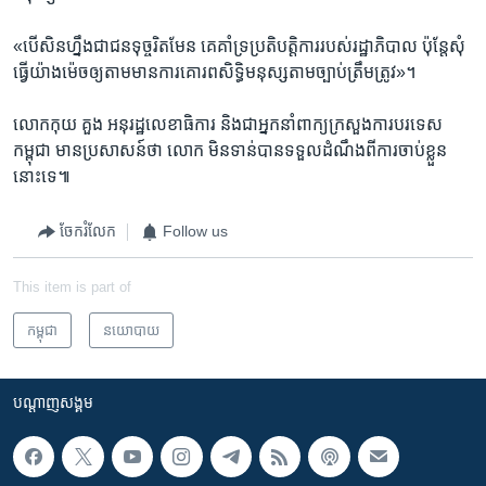
«បើសិន​ហ្នឹង​ជា​ជន​ទុច្ចរិត​មែន​ គេ​គាំទ្រ​ប្រតិបត្តិការ​របស់​រដ្ឋាភិបាល​ ប៉ុន្តែសុំ​
ធ្វើ​យ៉ាងម៉េច​ឲ្យតាម​មាន​ការគោរព​សិទ្ធិមនុស្ស​តាម​ច្បាប់​ត្រឹមត្រូវ»។
លោក​កុយ គួង​ អនុរដ្ឋលេខាធិការ​ និង​ជា​អ្នកនាំពាក្យ​ក្រសួង​ការបរទេស​
កម្ពុជា ​មាន​ប្រសាសន៍​ថា​ លោក មិនទាន់បាន​ទទួល​ដំណឹង​ពីការ​ចាប់ខ្លួន​
នោះ​ទេ៕
ចែករំលែក
Follow us
This item is part of
កម្ពុជា
នយោបាយ
បណ្តាញ​សង្គម