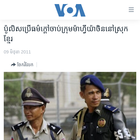
ភ្ជាប់​
ទៅ​
គេហទំព័រ​
ប៉ូលិស​ប្រើ​ធម៌ក្តៅ​ចាប់​ក្រុម​ម៉ាហ្វីយ៉ា​ចិននៅ​ស្រុក
កម្ពុជា
ទាក់ទង
ខ្មែរ
រំលង​
អន្តរជាតិ
និង​
09 មិថុនា 2011
អាមេរិក
ចូល​
ចែករំលែក
ទៅ​​
ចិន
ទំព័រ​
ហេឡូវីអូអេ
ព័ត៌មាន​​
តែ​
កម្ពុជាច្នៃប្រតិដ្ឋ
ម្តង
ព្រឹត្តិការណ៍ព័ត៌មាន
រំលង​
និង​
ទូរទស្សន៍ / វីដេអូ​
ចូល​
វិទ្យុ / ផតខាសថ៍
ទៅ​
ទំព័រ​
កម្មវិធីទាំងអស់