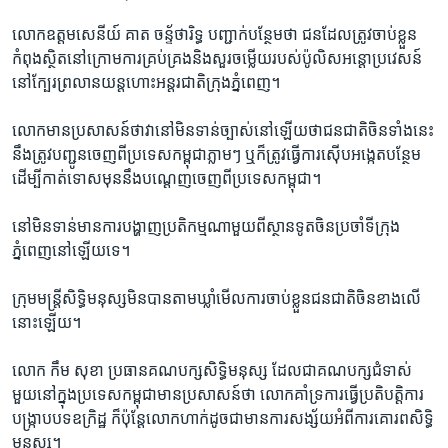
លោក​ឧត្តមសេនីយ៍​ គាត ចន្ទ័ថារិទ្ធ ​បញ្ជាក់​បន្ថែមថា​ ជន​ដែល​ត្រូវចាប់​ខ្លួន​
កំពុង​ស្ថិត​នៅក្រោម​ការគ្រប់​គ្រង​និង​សួរចម្លើយ​របស់​ប៉ូលិស​អន្ដោប្រវេសន៍​
នៅ​ក្បែរ​ព្រលាន​យន្ដហោះ​អន្ដរជាតិ​ក្រុង​ភ្នំពេញ។
លោក​មាន​ប្រសាសន៍​ថា​វា​នៅ​មិនទាន់​ច្បាស់​នៅឡើយ​ថា​ជនជាតិចិន​ទាំងនេះ​
នឹង​ត្រូវ​បញ្ជូនចេញ​ពីប្រទេស​កម្ពុជា​ភ្លាមៗ​ ឬក៏​ត្រូវ​ធ្វើ​ការស៊ើបអង្កេត​បន្ថែម​
ដើម្បីកាត់ទោស​មុន​នឹង​បណ្ដេញចេញ​ពីប្រទេស​កម្ពុជា។
នៅ​មិនទាន់​មាន​ការបង្ហាញ​ប្រតិកម្ម​ណាមួយ​ពី​ស្ថានទូត​ចិន​ប្រចាំ​ទីក្រុង​
ភ្នំពេញ​នៅ​ឡើយ​ទេ។
ក្រុម​មន្ដ្រី​សិទ្ធិមនុស្ស​មិនបាន​តាម​ឃ្លាំមើល​ការចាប់ខ្លួន​ជនជាតិ​ចិន​ខាងលើ​
នោះ​ឡើយ។
លោក ​កឹម សុខា ​ប្រធាន​គណបក្ស​សិទ្ធិមនុស្ស ​ដែល​ជា​គណបក្ស​ជំទាស់​
មួយ​នៅក្នុង​ប្រទេស​កម្ពុជា​មាន​ប្រសាសន៍​ថា លោក​គាំទ្រ​ការធ្វើ​ប្រតិបត្តិការ​
បង្រ្កាប​បទឧក្រិដ្ឋ ក៏​ប៉ុន្ដែ​លោក​ហាក់ដូច​ជា​មាន​ការសង្ស័យ​អំពី​ការគោរព​សិទ្ធិ​
មនុស្ស។