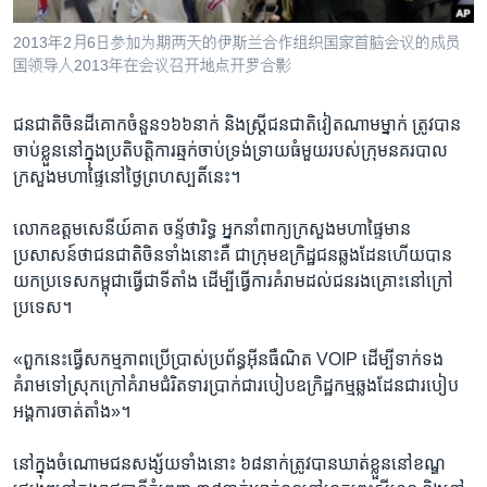
រចនា
សម្ព័ន្ធ​
Khmer English
2013年2月6日参加为期两天的伊斯兰合作组织国家首脑会议的成员
រំលង​
国领导人2013年在会议召开地点开罗合影
និង​
បណ្តាញ​សង្គម
ចូល​
ជនជាតិ​ចិន​ដីគោក​ចំនួន​១៦៦នាក់​ និង​ស្រ្ដី​ជនជាតិ​វៀតណាម​ម្នាក់ ​ត្រូវបាន​
ទៅ​
ចាប់ខ្លួន​នៅ​ក្នុង​ប្រតិបត្តិការ​ឆ្មក់​ចាប់ទ្រង់​ទ្រាយ​ធំ​មួយ​របស់​ក្រុម​នគរបាល​
កាន់​
ក្រសួង​មហាផ្ទៃ​នៅថ្ងៃ​ព្រហស្បតិ៍នេះ។
ទំព័រ​
ភាសា
ស្វែង​
លោក​ឧត្តមសេនីយ៍​គាត ចន្ទ័ថារិទ្ធ​ អ្នកនាំពាក្យ​ក្រសួង​មហាផ្ទៃ​មាន​
រក
ប្រសាសន៍​ថា​ជនជាតិ​ចិន​ទាំង​នោះ​គឺ ជា​ក្រុម​ឧក្រិដ្ឋជន​ឆ្លងដែន​ហើយ​បាន​
យក​ប្រទេស​កម្ពុជា​ធ្វើ​ជាទី​តាំង​ ដើម្បី​ធ្វើការ​គំរាម​ដល់​ជនរងគ្រោះ​នៅ​ក្រៅ​
ប្រទេស។
«ពួកនេះ​ធ្វើ​សកម្មភាព​ប្រើប្រាស់​ប្រព័ន្ធ​អ៊ីនធឺណិត ​VOIP ​ដើម្បី​ទាក់ទង​
គំរាម​ទៅស្រុក​ក្រៅ​គំរាម​ជំរិត​ទារប្រាក់​ជារបៀប​ឧក្រិដ្ឋកម្ម​ឆ្លងដែន​ជារបៀប​
អង្គការ​ចាត់តាំង»។
នៅក្នុង​ចំណោម​ជនសង្ស័យ​ទាំងនោះ​ ៦៨​នាក់​ត្រូវបាន​ឃាត់ខ្លួន​នៅ​ខណ្ឌ