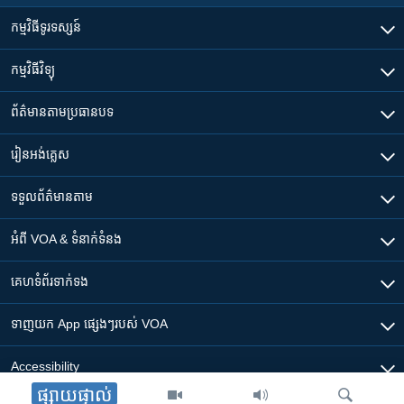
កម្មវិធី​ទូរទស្សន៍
កម្មវិធី​វិទ្យុ
ព័ត៌មាន​តាមប្រធានបទ​
រៀន​​អង់គ្លេស
ទទួល​ព័ត៌មាន​តាម
អំពី​ VOA & ទំនាក់ទំនង
គេហទំព័រ​​ទាក់ទង
ទាញយក​ App ផ្សេងៗ​របស់​ VOA
Accessibility
ផ្សាយផ្ទាល់