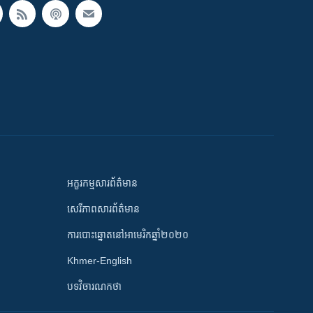
អក្ខរកម្មសារព័ត៌មាន
សេរីភាពសារព័ត៌មាន
ការបោះឆ្នោតនៅអាមេរិកឆ្នាំ២០២០
Khmer-English
បទវិចារណកថា