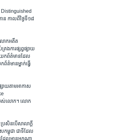
rke Distinguished
តោន​ កាលពីថ្ងៃទី១៨
​លោក​អតីត​
គ្រងការផ្សព្វផ្សាយ
អ្នកយកព័ត៌មានដែល
ត៌មាន​ម្នាក់ធ្វើ
​ផ្សាយ​តាម​អាកាស ​
e ​
ែង​របស់​លោក។ ​លោក
 ប្រសិន​បើសាលា​ក្តី​
ស​កម្ពុជា​ ជា​ទីដែល
ិន​ដែល​មានអ្នកណា​