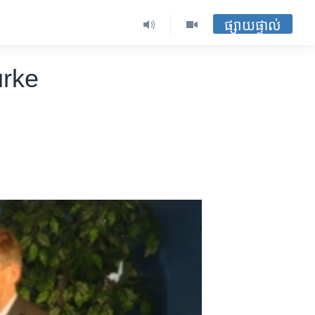
ផ្សាយផ្ទាល់
Burke ​