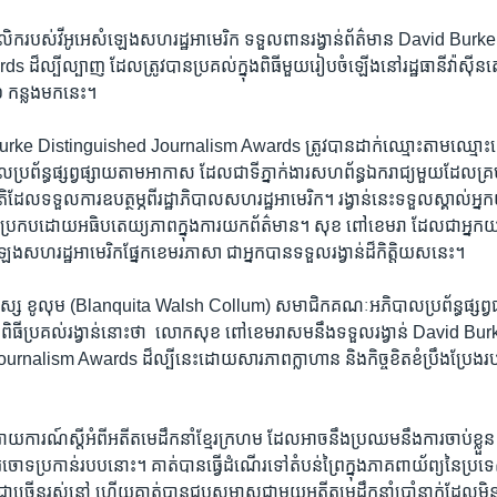
្គលិករបស់​វីអូអេសំឡេងសហរដ្ឋ​អាមេរិក​ ទទួល​ពាន​រង្វាន់​ព័ត៌មាន ​David Bu
 ​ដ៏ល្បី​ល្បាញ ដែល​ត្រូវបានប្រគល់ក្នុងពិធីមួយរៀប​ចំឡើងនៅរដ្ឋធានីវ៉ាស៊ីន
​ កន្លង​មកនេះ។
 ​Burke ​Distinguished ​Journalism ​Awards​ ត្រូវបានដាក់ឈ្មោះតាម​ឈ្មោះ
័ន្ធផ្សព្វផ្សាយតាមអាកាស ​ដែលជាទីភ្នាក់ងារសហ​ព័ន្ធ​ឯករាជ្យមួយ​ដែលគ្រប់
ិដែលទទួលការឧបត្ថម្ភពីរដ្ឋា​ភិបាលសហ​រដ្ឋ​អាមេរិក។​ រង្វាន់នេះ​ទទួលស្គាល់
​ ប្រកបដោយអធិប​តេយ្យ​ភាព​ក្នុងការយកព័ត៌មាន។ ​សុខ ​ពៅខេមរា ​ដែល​ជាអ្នកយកព័
ឡេង​សហ​រដ្ឋអាមេរិកផ្នែក​ខេមរ​ភាសា​ ជា​អ្នកបានទទួលរង្វាន់ដ៏​កិត្តិយសនេះ។
តា វ៉ស្ស ​ខូលុម (Blanquita ​Walsh​ Collum) ​សមាជិកគណៈ​អភិបាល​ប្រព័ន្ធ​ផ្សព្វ
ិធី​ប្រគល់រង្វាន់នោះថា​ ​ លោកសុខ ពៅខេមរា​សម​នឹង​ទទួលរង្វាន់ David ​Burk
rnalism ​Awards​ ដ៏​ល្បី​នេះ​ដោយ​សារ​ភាព​ក្លាហាន ​និងកិច្ច​ខិត​ខំ​ប្រឹង​ប្រ
ី​រាយ​ការណ៍​ស្តី​អំពី​អតីត​មេ​ដឹក​នាំ​ខ្មែរក្រហម​ ដែល​អាចនឹងប្រឈម​នឹងការ​ចាប់ខ្លួន​
ារ​ចោទ​ប្រកាន់របប​នោះ។​ គាត់បានធ្វើដំណើរ​ទៅតំបន់ព្រៃ​ក្នុង​ភាគពាយ័ព្យ​នៃប្រទេ
ហមជាច្រើនរស់នៅ​ ហើយគាត់បានជួប​សម្ភាស​ជា​មួយអតីតមេ​ដឹកនាំប្រាំ​នាក់ដែល​ម