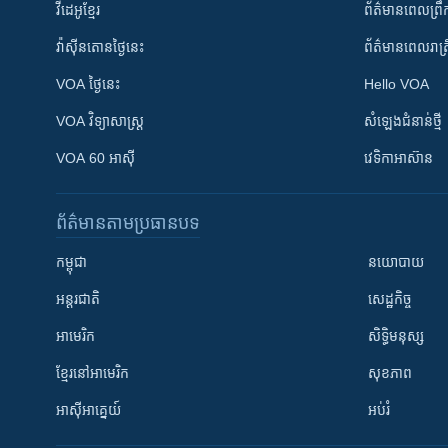
វីដេអូ​ខ្មែរ
ព័ត៌មាន​ពេល​ព្រឹ
វ៉ាស៊ីនតោន​ថ្ងៃ​នេះ
ព័ត៌មាន​​ពេល​រាត្រ
VOA ថ្ងៃនេះ
Hello VOA
VOA ​វិទ្យាសាស្ត្រ
សំឡេង​ជំនាន់​ថ្មី
VOA 60 អាស៊ី
វេទិកា​អាស៊ាន
ព័ត៌មាន​តាមប្រធានបទ​
កម្ពុជា
នយោបាយ
អន្តរជាតិ
សេដ្ឋកិច្ច
អាមេរិក
សិទ្ធិមនុស្ស
ខ្មែរ​នៅអាមេរិក
សុខភាព
អាស៊ីអាគ្នេយ៍
អប់រំ