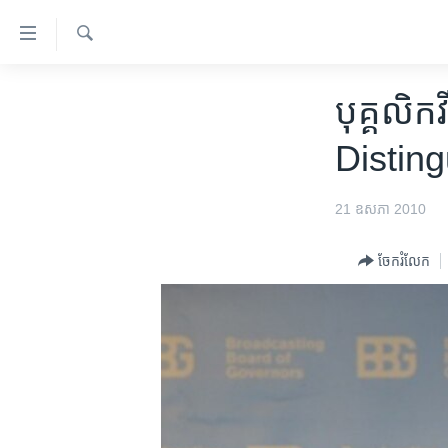
ភ្ជាប់​
ទៅ​
គេហទំព័រ​
ស្វែង​
កម្ពុជា
រក
បុគ្គលិក​វ
ទាក់ទង
អន្តរជាតិ
រំលង​
Disting
និង​
អាមេរិក
ចូល​
ចិន
21 ឧសភា 2010
ទៅ​​
ទំព័រ​
ហេឡូវីអូអេ
ព័ត៌មាន​​
ចែករំលែក
កម្ពុជាច្នៃប្រតិដ្ឋ
តែ​
ម្តង
ព្រឹត្តិការណ៍ព័ត៌មាន
រំលង​
ទូរទស្សន៍ / វីដេអូ​
និង​
ចូល​
វិទ្យុ / ផតខាសថ៍
ទៅ​
កម្មវិធីទាំងអស់
ទំព័រ​