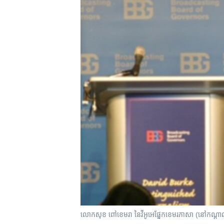
រចនា
សម្ព័ន្ធ​
រំលង​
និង​
ចូល​
ទៅ​
កាន់​
ទំព័រ​
ស្វែង​
រក
លោក​សុខ​ ​ពៅ​ខេមរា​ នៃ​វីអូអេ​ផ្នែក​​ខេមរ​ភាសា ​(នៅកណ្តាល)​ទ