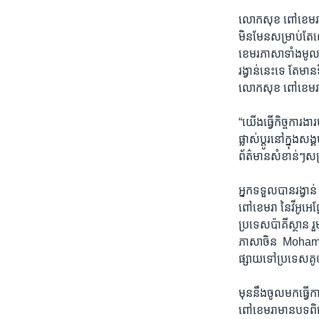
លោកសុខ ពៅ​ខេមរា​បា
មិន​មែនសម្រាប់តែលោ
ខេមរភាសាទាំងមូល។​ ល
រង្វាន់​នេះទេ ​តែមាន
លោក​សុខ ​ពៅ​ខេមរា​
“យើង​ធ្វើ​កិច្ច​ការ​ងា
ផ្លាស់ប្តូរនៅ​ក្នុងស
ព័ត៌មានសំខាន់ៗសម្
អ្នក​ទទួលបានរង្វាន់
ពៅ​ខេមរា​ នៃ​វីអូអេ
ប្រទេស​ប៉ាគីស្ថាន​ រួ
ភាសា​ចិន ​ Mohamed
ផ្សាយ​ទៅ​ប្រទេស​គ
មុន​នឹង​ចូល​មក​ធ្វើ
ពៅ​ខេមរា​មានបទពិសោ