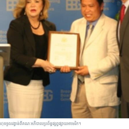
ទួល​រង្វាន់​ពី​គណៈ​​អភិបាល​​ប្រព័ន្ធ​​ផ្សព្វ​​ផ្សាយអាមេរិក។