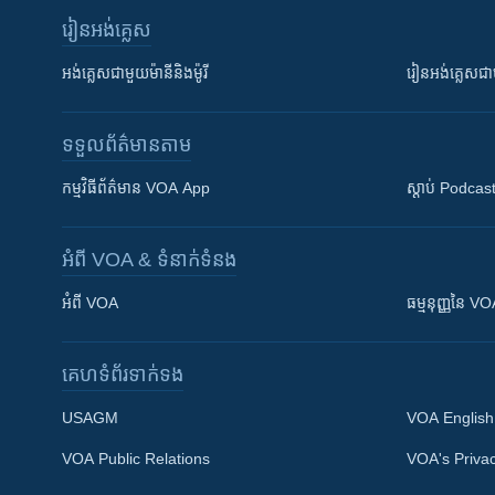
រៀន​​អង់គ្លេស
អង់គ្លេស​ជាមួយ​ម៉ានី​និង​ម៉ូរី
រៀន​​​​​​អង់គ្លេ
ទទួល​ព័ត៌មាន​តាម
កម្មវិធី​ព័ត៌មាន VOA App
ស្តាប់ Podcas
អំពី​ VOA & ទំនាក់ទំនង
អំពី​ VOA
ធម្មនុញ្ញ​នៃ V
គេហទំព័រ​​ទាក់ទង
USAGM
VOA English
VOA Public Relations
VOA's Privac