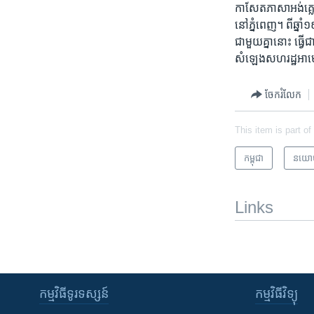
កាសែត​ភាសា​អង់គ្លេ
នៅ​ភ្នំពេញ។​ ពី​ឆ្
ជាមួយ​គ្នា​នោះ​ ធ្វ
សំឡេង​សហ​រដ្ឋ​អាមេរ
ចែករំលែក
This item is part of
កម្ពុជា
នយោ
Links
កម្មវិធី​ទូរទស្សន៍
កម្មវិធី​វិទ្យុ