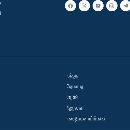
ក
ី
បរិស្ថាន
វិទ្យាសាស្រ្ត
វប្បធម៌
ខ្មែរក្រហម
សេចក្តីរាយការណ៍ពិសេស