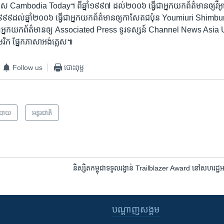
ស​ Cambodia Today។ ​ពីឆ្នាំ១៩៩៧​ ​ដល់​២០០៦​ ធ្វើ​ជា​អ្នក​យក​ព័ត៌មានឲ្យ​វីអូ
នាំ១៩៩៩​ដល់ឆ្នាំ​២០០៦​ ធ្វើ​ជា​អ្នក​យក​ព័ត៌មានឲ្យកាសែត​ជប៉ុន​ Youmiuri Shim
ើ​ជា​អ្នក​យក​ព័ត៌មានឲ្យ ​Associated ​Press ​ទូរទស្សន៍ ​Channel News Asia ​UP
ិក​ ផ្នែក​ភាសា​អង់​គ្លេស៕
Follow us
បោះពុម្ព
បាយ
អន្តរជាតិ
និស្សិត​កម្ពុជា​ទទួល​រង្វាន់​ Trailblazer​ Award​ នៅ​សហ​រដ្ឋ​
បណ្តាញ​សង្គម