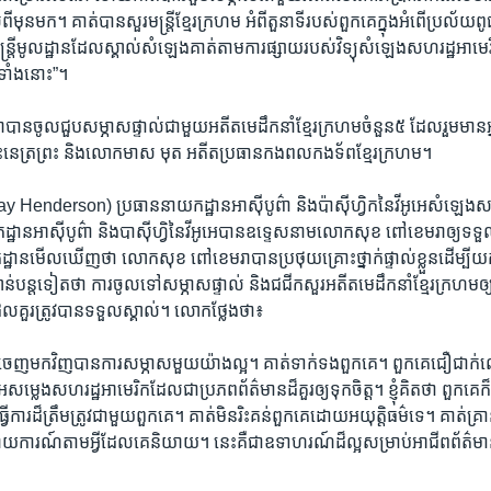
​មុនមក។​ គាត់បានសួរមន្ត្រីខ្មែរក្រហម ​អំពីតួ​នាទីរបស់ពួកគេក្នុងអំពើប្រល័យ​
្ត្រីមូលដ្ឋានដែលស្គាល់សំឡេងគាត់តាមការផ្សាយរបស់​វិទ្យុសំឡេងសហ​រដ្ឋអាមេរិ
ម​ទាំង​នោះ”។
​ចូល​ជួប​សម្ភាស​ផ្ទាល់ជា​មួយអតីត​មេ​ដឹកនាំខ្មែរក្រហមចំនួន​៥ ​ដែលរួមមានអ្នក​
​នេត្រ​ព្រះ ​និងលោក​មាស មុត​ អតីតប្រធាន​កងពល​កង​ទ័ពខ្មែរ​ក្រហម។
y ​Henderson)​ ប្រធាន​នាយក​ដ្ឋានអាស៊ី​បូព៌ា ​និង​ប៉ាស៊ីហ្វិក​នៃ​វីអូអេ​សំឡេងស
្ឋាន​អាស៊ីបូព៌ា​ និង​បាស៊ីហ្វិ​នៃ​វីអូអេ​បាន​ឧទេ្ទសនាមលោកសុខ ពៅ​ខេមរា​ឲ្យ​ទទួល​រ
ដ្ឋាន​មើល​ឃើញថា ​លោក​សុខ​ ពៅ​ខេមរា​បានប្រថុយ​គ្រោះ​ថ្នាក់​ផ្ទាល់​ខ្លួន​ដើម្បី​យ
ន្ត​ទៀត​ថា​ ការ​ចូល​ទៅសម្ភាសផ្ទាល់ ​និង​ជជីក​សួរ​អតីត​មេ​ដឹក​នាំ​ខ្មែរ​ក្រហម​ឲ
ល​គួរ​ត្រូវ​បាន​ទទួល​ស្គាល់។​ លោក​ថ្លែង​ថា៖
ញ​មក​វិញ​បានការ​សម្ភាស​មួយ​យ៉ាង​ល្អ។​ គាត់ទាក់​ទង​ពួក​គេ។​ ពួក​គេ​ជឿជាក់លើ
ម្លេ​ង​សហ​រដ្ឋអាមេរិកដែលជា​ប្រភព​ព័ត៌មានដ៏​គួរឲ្យ​ទុកចិត្ត។ ខ្ញុំគិតថា​ ពួកគ
ើការដ៏​ត្រឹមត្រូវជាមួយពួក​គេ។ ​គាត់មិនរិះគន់ពួកគេ​ដោយអយុត្តិធម៌​ទេ។​ គាត់គ្រ
ាយ​ការណ៍តាមអ្វីដែលគេនិយាយ។​ នេះ​គឺ​ជាឧទាហរណ៍ដ៏ល្អសម្រាប់​អាជីពព័ត៌មា