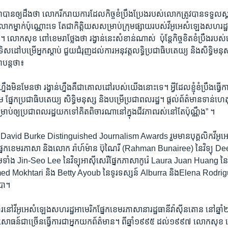
នឲ្យដឹងថា ​លោករីក​រាយការដែលកិច្ចខំ​ប្រឹងប្រែងរបស់លោកត្រូវ​បានទទួលស្គាល់ ​ប៉ុ
កម្នាក់ប៉ុណ្ណោះទេ​ តែ​ជា​កិត្តិយស​សម្រាប់ក្រុមផ្សាយរបស់វីអូអេសំឡេងសហ​រដ្ឋ​អ
ោក​សុខ​ ពៅ​ខេមរាថ្លែង​ថា រង្វាន់នេះ​សំខាន់ណាស់​ ​ ប៉ុន្តែ​កិច្ច​ខិត​ខំ​ប្រឹង​
ទិស​ដៅបម្រើអ្នកស្តាប់​ ជួយ​ជំរុញ​ដល់ការអនុវត្ត​លទ្ធិប្រជា​ធិបតេយ្យ​ និង​សិទ្ធិ​មនុស
បន្ត​ថា៖
រ​ហ្នឹង​មិន​មែន​ថា ​រង្វាន់​ហ្នឹង​គឺ​ជា​គោល​ដៅ​របស់យើងនោះទេ។ ​អ្វីដែលខ្ញុំខំ​ប្រឹងធ្វើក
ង្គម​ ផ្នែកប្រជាធិបតេយ្យ​ សិទ្ធិ​មនុស្ស​ និង​បម្រើប្រជាពល​រដ្ឋ។ ​ផ្តល់ព័ត៌មានទាន់ហេ
រាប់ឲ្យប្រជា​ពលរដ្ឋយកទៅគិត​ពិចារណានៅ​ក្នុងជីវភាពរស់នៅតែប៉ុណ្ណឹង” ។
 ​David ​Burke ​Distinguished​ Journalism ​Awards​ រួម​មានបុគ្គលិកវីអូអេ ​ពី
​ផ្នែក​ខេមរភាសា ​និង​លោក​ រ៉ាហ៍ម៉ាន ប៊ុណៃរី​ (Rahman ​Bunairee)​ នៃ​វិទ្យុ​ D
ម​ទាំង​ ​Jin-Seo Lee ​នៃ​វិទ្យុ​អាស៊ី​សេរី​ផ្នែក​ភាសាកូរ៉េ​ Laura ​Juan ​Huang ​នៃ​វិទ្
 Mokhtari ​និង​ Betty Ayoub ​នៃ​ទូរទស្សន៍ ​Alburra ​និង​Elena ​Rodriguez​
ូបា។
ការ​នៅ​វីអូអេ​សំឡេង​សហ​រដ្ឋ​អាមេរិកផ្នែក​ខេមរភាសានា​រដ្ឋ​ធានី​វ៉ាស៊ីនតោន ​នៅឆ
ធន៍​ជា​ច្រើន​ធ្វើ​ការ​ជា​អ្នក​យក​ព័ត៌មាន។ ​ពី​ឆ្នាំ១៩៩៥ ដល់១៩៩៧​ លោក​សុខ ពៅ​