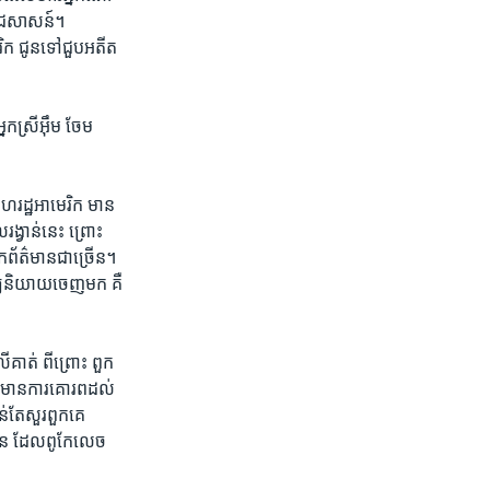
ពូជសាសន៍។ ​
ក​ ជូនទៅ​ជួបអតីត​
ស្រី​អ៊ឹម​ ចែម ​
ហ​រដ្ឋ​អាមេរិក ​មាន
ង្វាន់​នេះ​ ព្រោះ
កព័ត៌មាន​ជា​ច្រើន។ ​
្យ​និយាយ​ចេញ​មក ​គឺ​
គាត់ ពីព្រោះ ​ពួក​
េក៏​មានការគោរព​ដល់
ាន់តែសួរពួកគេ​
ន​ ដែលពូកែ​លេច​