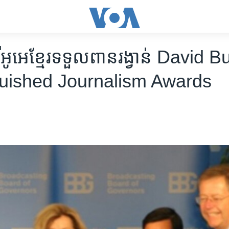
ីអូអេ​ខ្មែរ​ទទួល​​​ពាន​​​រង្វាន់​ David ​
uished ​Journalism ​Awards