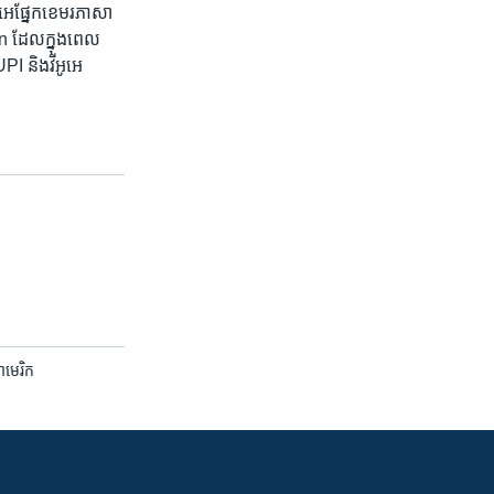
អេផ្នែក​ខេមរ​ភាសា​
bun ​ដែលក្នុងពេល
I​ និងវីអូអេ​
អាមេរិក