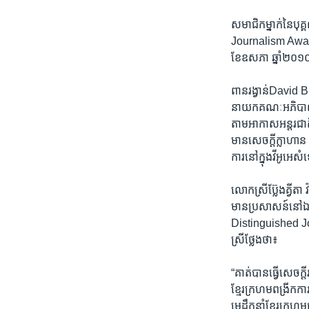
សមាជិកម្នាក់នៃបុគ
Journalism Awards
​ខែឧសភា​ ឆ្នាំ២០១០
ពាន​រង្វាន់​David
នាយកគណៈអភិបាលប្រព
តាមអាកាសអន្តរ​ជាត
មានសេចក្តីក្លា​ហាន
ការនៅក្នុងវីអូអេ​សំ
លោក​ស្រី​ប្ល៊ែងគ្វី
មាន​ប្រសាសន៍នៅ​ឯ​ព
Distinguished ​Jou
ស្រី​ថ្លែង​ថា៖
“គាត់បាន​ធ្វើ​សេចក្ត
ខ្មែរ​ក្រហមពង្រីក​ក
មេ​ដឹកនាំខ្មែរក្រ