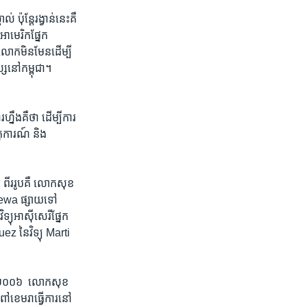
ន្តែ​រង្វាន់នេះ​គឺ​
ាមេរិកផ្នែក​
របស់លោកមិនមែនដើម្បី
្សនៅ​កម្ពុជា។ ​
ារហ្នឹងគឺថា ​ដើម្បីការ
តុការណ៍ ​និង​
រ​រូប​គឺ លោក​សុខ​ ​
eewa ​ផ្សាយ​ទៅ​
យុ​អាស៊ី​សេរី​ផ្នែក​
 នៃ​វិទ្យុ Marti ​
្នាំ​២០០៦ ​ លោកសុខ
ខេមរា​ធ្វើ​ការ​នៅ​