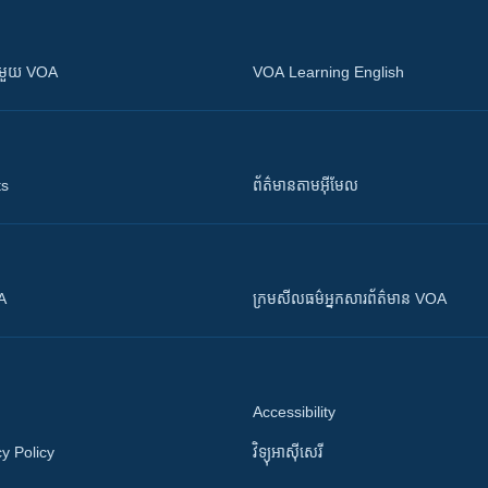
ស​​ជាមួយ VOA
VOA Learning English
ts
ព័ត៌មាន​តាម​អ៊ីមែល
OA
ក្រម​​​សីលធម៌​​​អ្នក​​​សារព័ត៌មាន VOA
Accessibility
y Policy
វិទ្យុ​អាស៊ី​សេរី