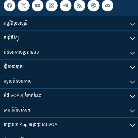
កម្មវិធី​ទូរទស្សន៍
កម្មវិធី​វិទ្យុ
ព័ត៌មាន​តាមប្រធានបទ​
រៀន​​អង់គ្លេស
ទទួល​ព័ត៌មាន​តាម
អំពី​ VOA & ទំនាក់ទំនង
គេហទំព័រ​​ទាក់ទង
ទាញយក​ App ផ្សេងៗ​របស់​ VOA