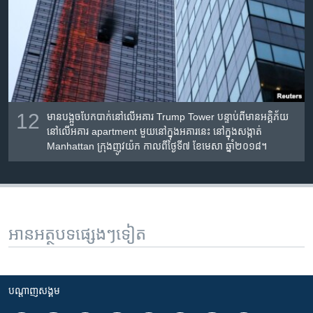
12
មាន​បង្អួច​បែកបាក់​នៅ​លើ​អគារ Trump Tower បន្ទាប់​ពី​មាន​អគ្គិភ័យ​
នៅ​លើ​អគារ apartment មួយ​នៅ​ក្នុង​អគារ​នេះ នៅ​ក្នុង​សង្កាត់
Manhattan ក្រុង​ញូវយ៉ក កាលពី​ថ្ងៃទី៧ ខែមេសា ឆ្នាំ២០១៨។
អានអត្ថបទផ្សេងៗទៀត
បណ្តាញ​សង្គម