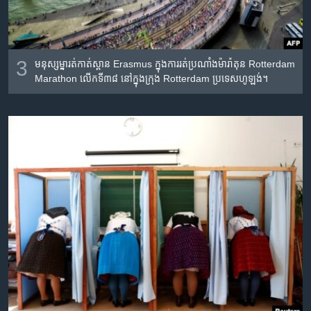
3
មនុស្ស​ម្នា​រត់​កាត់​ស្ពាន Erasmus ក្នុង​ការ​រត់​ប្រណាំង​ម៉ារ៉ាតុន Rotterdam
Marathon លើក​ទី៣៨ នៅ​ក្នុង​ក្រុង Rotterdam ប្រទេស​ហូឡង់។