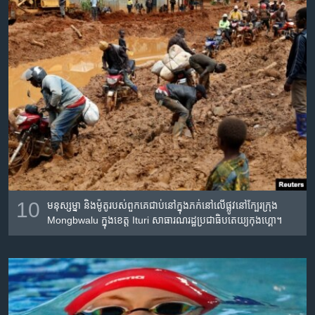
10
មនុស្ស​ម្នា និង​ម៉ូតូ​របស់​ពួកគេ​ជាប់​នៅ​ក្នុង​ភក់​នៅ​លើ​ផ្លូវ​នៅ​ក្បែរ​ក្រុង
Mongbwalu ក្នុង​ខេត្ត Ituri សាធារណរដ្ឋ​ប្រជាធិបតេយ្យ​កុងហ្គោ។