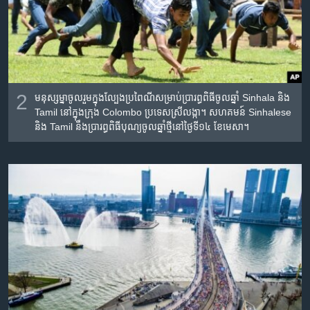
2
មនុស្ស​ម្នា​ចូលរួម​ក្នុង​ល្បែង​ប្រពៃណី​សម្រាប់​ប្រារព្ធ​ពិធី​ចូលឆ្នាំ Sinhala និង
Tamil នៅ​ក្នុង​ក្រុង Colombo ប្រទេស​ស្រីលង្កា។ សហគមន៍ Sinhalese
និង Tamil នឹង​ប្រារព្ធ​ពិធី​បុណ្យ​ចូលឆ្នាំ​ថ្មី​នៅ​ថ្ងៃទី១៤ ខែមេសា។