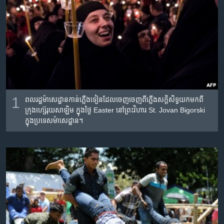
រចនា
សម្ព័ន្ធ​
Khmer English
រំលង​
និង​
បណ្តាញ​សង្គម
ចូល​
ទៅ​
កាន់​
ទំព័រ​
ភាសា
ស្វែង​
1
ពលរដ្ឋ​ម៉ាសេដ្ឋាន​កាន់​ភ្លើង​ទៀន​ដែល​ចេញ​ចេញ​ពី​ភ្លើង​សក្តិសិទ្ធ​យក​មក​ពី​
រក
ក្រុង​ហ្ស៊េរុយសាឡិម ក្នុង​ថ្ងៃ Easter នៅ​ព្រះវិហារ St. Jovan Bigorski
ក្នុង​ប្រទេស​ម៉ាសេដ្ឋាន។