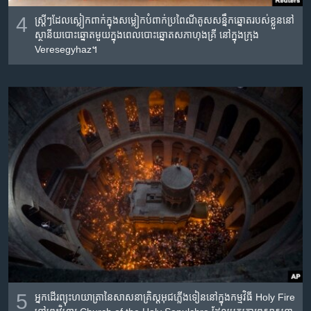
4
ស្ត្រីៗ​ដែល​ស្លៀកពាក់​ក្នុង​សម្លៀកបំពាក់​ប្រពៃណី​គូស​សន្នឹក​ឆ្នោត​របស់​ខ្លួន​នៅ​
ស្ថានីយ​បោះឆ្នោត​មួយ​ក្នុង​ពេល​បោះឆ្នោត​សភា​ហុងគ្រី នៅ​ក្នុង​ក្រុង
Veresegyhaz។
5
អ្នក​ដើរ​ព្យុះហយាត្រា​នៃ​សាសនា​គ្រិស្ត​អុជ​ភ្លើង​ទៀន​នៅ​ក្នុង​កម្មវិធី Holy Fire