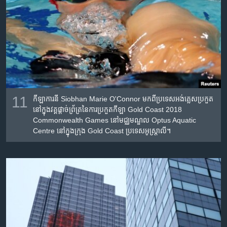
11
កីឡាការនី Siobhan Marie O'Connor មក​ពី​ប្រទេស​អង់គ្លេស​ប្រកួត​
នៅ​ក្នុង​វគ្គ​ផ្តាច់ព្រ័ត្រ​នៃ​ការ​ប្រកួត​កីឡា Gold Coast 2018
Commonwealth Games នៅ​មជ្ឈមណ្ឌល Optus Aquatic
Centre នៅ​ក្នុង​ក្រុង Gold Coast ប្រទេស​អូស្ត្រាលី។