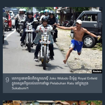
9
លោក​ប្រធានាធិបតី​ឥណ្ឌូណេស៊ី Joko Widodo ជិះ​ម៉ូតូ Royal Enfield
ក្នុង​ទស្សនកិច្ច​របស់​លោក​នៅ​ឆ្នេរ Pelabuhan Ratu នៅ​ក្នុង​ក្រុង
Sukabumi។