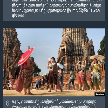
នៅ​ព្រះវិហារ Church of the Holy Sepulchre ដែល​អ្នក​គោរព​សាសនា​
គ្រិស្ត​ជាច្រើន​ជឿ​ថា ជា​កន្លែង​ដែល​ព្រះ​យេស៊ូ​ស្ថិត​នៅ​លើ​ឈើ​ឆ្កាង និង​កន្លែង​
ដែល​គេ​បញ្ចុះ​សព​ទ្រង់ នៅ​ក្នុង​ក្រុង​ហ្ស៊េរុយសាឡិម កាលពី​ថ្ងៃទី៧ ខែមេសា
ឆ្នាំ២០១៨។
6
មនុស្ស​ម្នា​តុបតែង​នៅ​ក្នុង​សម្លៀកបំពាក់​ប្រពៃណី​ឈរ​ថត​រូប នៅ​ក្នុង​ក្រុង
Ayutthaya ប្រទេស​ថ្ងៃ ខណៈ​ដែល​ការ​ចាប់​អារម្មណ៍​លើ​សម្លៀកបំពាក់​