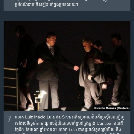
ប្រពៃណី​បាន​កើន​ឡើង​នៅ​ក្នុង​ប្រទេស​នេះ។
7
លោក Luiz Inácio Lula da Silva អតីត​ប្រធានាធិបតី​ប្រេស៊ីល​អញ្ជើញ​
ទៅ​ដល់​ទីស្នាក់ការ​កណ្តាល​ប៉ូលិស​សហព័ន្ធ​នៅ​ក្នុង​ក្រុង Curitiba កាលពី​
ថ្ងៃទី៧ ខែមេសា ឆ្នាំ២០១៨។ លោក Lula បាន​ប្រគល់​ខ្លួន​ឲ្យ​ប៉ូលិស​ និង​