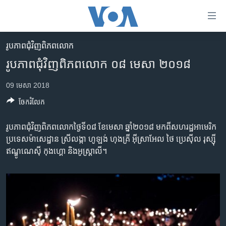
ភ្ជាប់​
ទៅ​
គេហទំព័រ​
រូបភាព​ជុំ​វិញ​ពិភពលោក
កម្ពុជា
ទាក់ទង
រូបភាព​ជុំវិញ​ពិភពលោក ០៨ មេសា ២០១៨
រំលង​
អន្តរជាតិ
និង​
09 មេសា 2018
អាមេរិក
ចូល​
ចែករំលែក
ទៅ​​
ចិន
ទំព័រ​
ហេឡូវីអូអេ
រូបភាព​ជុំវិញ​ពិភពលោក​ថ្ងៃទី០៨ ខែ​មេសា ឆ្នាំ​២០១៨ មក​ពី​សហរដ្ឋ​អាមេរិក
ព័ត៌មាន​​
ប្រទេស​ម៉ាសេដ្ឋាន ស្រីលង្កា ហូឡង់ ហុងគ្រី អ៊ីស្រាអែល ថៃ ប្រេស៊ីល រុស្ស៊ី
តែ​
កម្ពុជាច្នៃប្រតិដ្ឋ
ឥណ្ឌូណេស៊ី កុងហ្គោ និង​អូស្ត្រាលី។
ម្តង
ព្រឹត្តិការណ៍ព័ត៌មាន
រំលង​
និង​
ទូរទស្សន៍ / វីដេអូ​
ចូល​
វិទ្យុ / ផតខាសថ៍
ទៅ​
ទំព័រ​
កម្មវិធីទាំងអស់