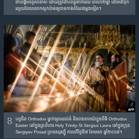
ចាប់ផ្តើម​ទទួល​ទោស ដោយ​ត្រូវ​ជាប់​ពន្ធនាគារ​រយៈពេល​១២ឆ្នាំ លើ​អំពើ​ពុក
រលួយ​ដែល​លោក​សូកប៉ាន់​ឲ្យ​បាន​កាន់​តំណែង​ម្តង​ទៀត។
8
បព្វជិត Orthodox ម្នាក់​ឲ្យ​ពរ​ដល់​នំ​ និង​ពងទា​ពណ៌​ក្នុង​ពិធី Orthodox
Easter នៅ​ក្នុង​ព្រះវិហារ Holy Trinity-St.Sergius Lavra នៅ​ក្នុង​ក្រុង
Sergiyev Posad ប្រទេស​រុស្ស៊ី កាលពី​ថ្ងៃទី៧ ខែមេសា ឆ្នាំ២០១៨។