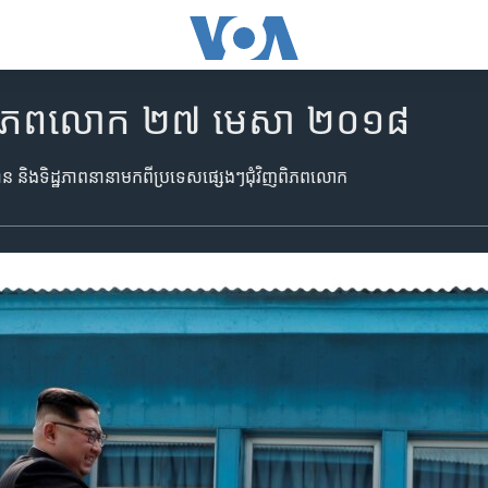
ិញ​ពិភពលោក ២៧ មេសា ២០១៨
ត៌មាន និង​ទិដ្ឋភាព​នានាមក​ពី​ប្រទេស​ផ្សេងៗ​ជុំវិញ​ពិភពលោក