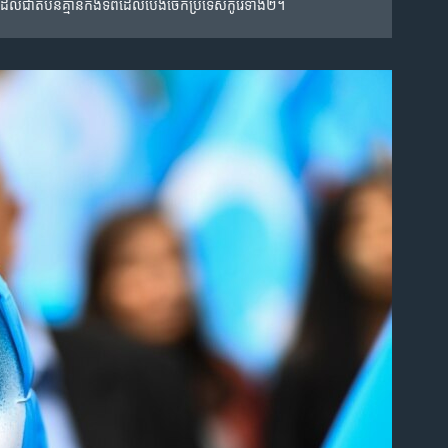
ែល​ជា​តំបន់​គ្មាន​កង​ទ័ព​ដែល​បែង​ចែក​ប្រទេស​កូរ៉េ​ទាំង​២។