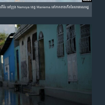
​កុង​តឺន័រ​ នៅ​ក្រុង Namoya ខេត្ត Maniema នៅភាគ​ខាង​កើត​នៃ​សាធារណរដ្ឋ​