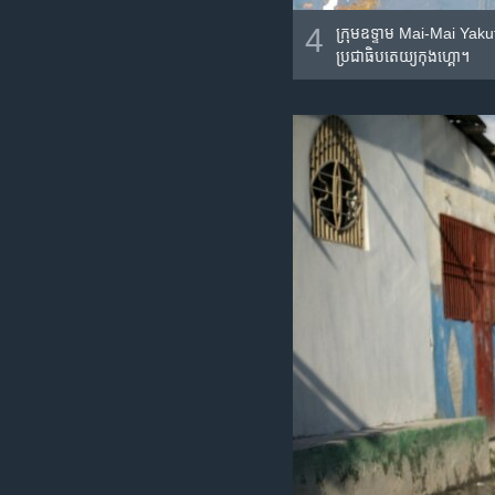
4
ក្រុម​ឧទ្ទាម​ Mai-Mai Yaku
ប្រជាធិបតេយ្យ​កុងហ្គោ។