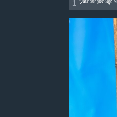
1
ប្រធានាធិបតី​កូរ៉េ​ខាង​ត្បូង