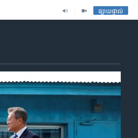
ផ្សាយផ្ទាល់