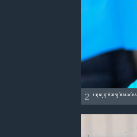
2
មនុស្ស​ម្នាក់​ពាក្យ​ម៉ាស់​ពណ៌