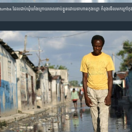
tumba ដែល​ជាប់​ឃុំ​ឃាំង​ក្រោយ​ពេល​ចាប់​ខ្លួន​ដោយ​ទាហាន​កុងហ្គោ ​កំពុង​មើល​មក​ក្រៅ