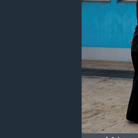
រចនា
សម្ព័ន្ធ​
រំលង​
និង​
ចូល​
ទៅ​
កាន់​
ទំព័រ​
ស្វែង​
រក