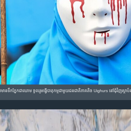
​ស​​មាន​ទឹក​ភ្នែក​ជា​ឈាម​ ចូលរួម​ធ្វើ​បាតុកម្ម​​ជាមួយ​ជន​ជាតិ​ភាគ​តិច Uighurs នៅ​ជុំវិញ​ស្ថា