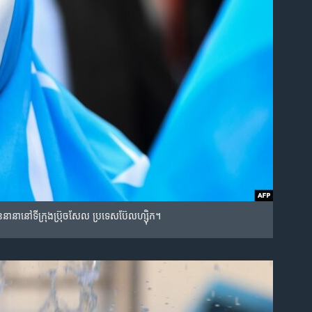
ប័ន​នានា​នៅ​ទីក្រុង​ប៊្រុចសែល ប្រទេស​ប៊ែលហ្ស៊ិក។