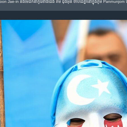
 Moon Jae-in និង​មេដឹកនាំកូរ៉េ​ខាង​ជើង គីម ជុងអ៊ុន ចាប់​ដៃ​គ្នា​នៅ​ក្នុង​ភូមិ​ Panmunjom ដ