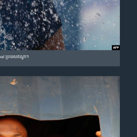
hopal ប្រទេស​ឥណ្ឌា។