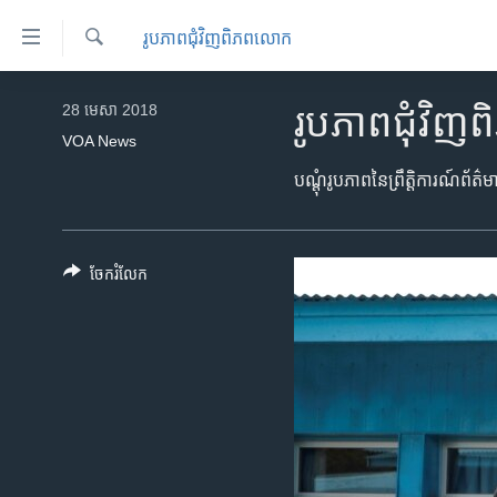
ភ្ជាប់​
រូបភាព​ជុំ​វិញ​ពិភពលោក
ទៅ​
គេហទំព័រ​
ស្វែង​
កម្ពុជា
រក
28 មេសា 2018
រូបភាព​ជុំវ
ទាក់ទង
អន្តរជាតិ
VOA News
រំលង​
និង​
អាមេរិក
បណ្ដុំរូបភាព​នៃ​ព្រឹត្តិការណ៍​ព័
ចូល​
ចិន
ទៅ​​
ទំព័រ​
ហេឡូវីអូអេ
ចែករំលែក
ព័ត៌មាន​​
កម្ពុជាច្នៃប្រតិដ្ឋ
តែ​
ម្តង
ព្រឹត្តិការណ៍ព័ត៌មាន
រំលង​
ទូរទស្សន៍ / វីដេអូ​
និង​
ចូល​
វិទ្យុ / ផតខាសថ៍
ទៅ​
កម្មវិធីទាំងអស់
ទំព័រ​