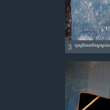
3
ក្មេង​ស្រី​ជន​ជាតិ​ឥណ្ឌា​ម្