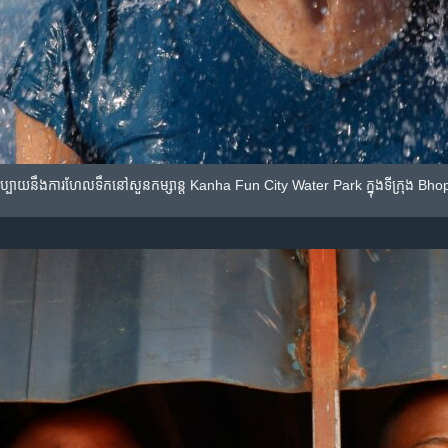
នាក់​សប្បាយ​នឹង​ការ​ហែល​ទឹក​នៅ​សួន​កម្សាន្ត​ Kanha Fun City Water Park ក្នុង​ទីក្រុង​ B