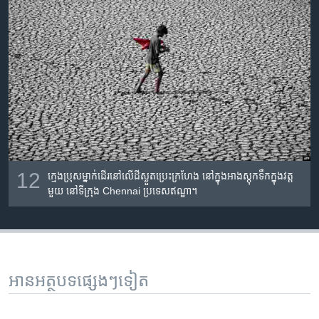
12
ក្មេង​ប្រុស​ម្នាក់​ដើរ​នៅ​លើ​ដី​ស្ងួត​ប្រេះ​ក្រហែង នៅ​ក្នុង​អាង​ស្តុក​ទឹក​ក្នុង​វត្ត​
មួយ នៅ​ទីក្រុង​ Chennai ប្រទេស​ឥណ្ឌា។
អានអត្ថបទផ្សេងៗទៀត