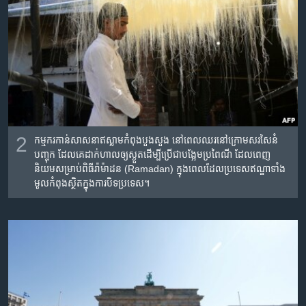
2
កម្មករ​កាន់​សាសនា​ឥស្លាម​កំពុង​បួង​សួង​ នៅ​ពេល​ឈរ​នៅ​ក្រោម​សរសៃ​នំ
បញ្ចុក​ ដែលគេ​ដាក់​ហាល​ឲ្យ​ស្ងួត​ដើម្បី​ប្រើជា​បង្អែម​ប្រពៃណី ដែល​ពេញ​
និយម​សម្រាប់​ពិធី​រ៉ាម៉ាដន​ (Ramadan) ក្នុង​ពេល​ដែល​ប្រទេស​ឥណ្ឌា​ទាំង​
មូល​កំពុង​ស្ថិត​ក្នុង​ការ​បិទ​ប្រទេស។