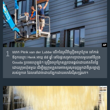
រចនា
សម្ព័ន្ធ​
Khmer English
រំលង​
និង​
បណ្តាញ​សង្គម
ចូល​
ទៅ​
កាន់​
ទំព័រ​
ភាសា
ស្វែង​
1
លោក Pitrik van der Lubbe លើក​ដៃ​គ្រវី​ពី​គ្រឿង​ចក្រ​ក្រែន ទៅកាន់​
រក
ឪពុកឈ្មោះ Henk អាយុ ៨៨ ឆ្នាំ នៅ​ឯ​ផ្ទះ​សម្រាក​ព្យាបាល​មួយ​នៅ​ទីក្រុង
Gouda ប្រទេស​ហូឡង់។ គ្រឿង​ចក្រ​ក្រែន​ត្រូវ​បាន​ផ្ដល់​ដោយ​ឥត​គិត​ថ្លៃ​
ដោយ​ក្រុមហ៊ុន​មួយ ដើម្បី​ឲ្យ​ក្រុមគ្រួសារ​អាច​សួរ​សុខ​ទុក្ខ​អ្នកជាទីស្រឡាញ់​
របស់​ពួកគេ ដែល​នៅ​ដាច់​ដោយ​ឡែក​ដោយសារ​តែ​វីរុស​កូរ៉ូណា។