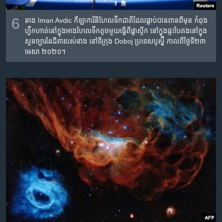
6
នាង Iman Avdic កីឡាការិនី​​ហែល​ទឹក​ជាតិ​ដែល​ធ្លាប់​បាន​ពាន​​ពីមុន​ កំពុង​
ហ្វឹកហាត់​នៅ​ក្នុង​អាង​ហែល​ទឹក​តូច​មួយ​ធ្វើ​ពី​ផ្លាស្ទីក នៅ​ក្នុង​ផ្ទះ​បៃតងនៅ​ក្នុង​
សួន​ច្បារ​នៃ​ជីតា​របស់​នាង នៅ​ទីក្រុង Doboj ប្រទេស​បូស្ន៊ី កាល​ពី​ថ្ងៃ​ទី២៣
មេសា ២០២០។