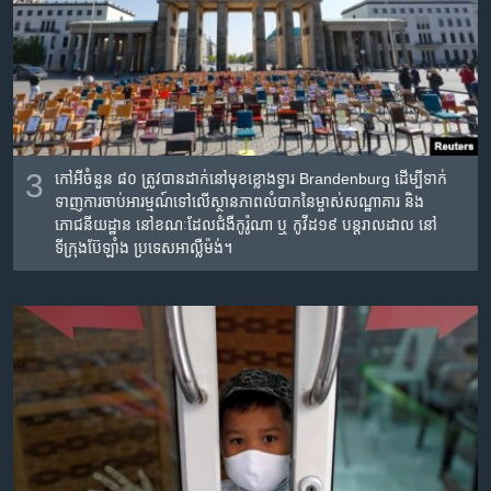
3
កៅអី​ចំនួន ៨០ ត្រូវ​បាន​ដាក់​នៅ​មុខ​ខ្លោង​ទ្វារ Brandenburg ដើម្បី​ទាក់​
ទាញ​ការ​ចាប់​អារម្មណ៍​ទៅ​លើ​ស្ថានភាព​លំបាក​នៃ​ម្ចាស់​សណ្ឋាគារ និង​
ភោជនីយដ្ឋាន នៅ​ខណៈ​ដែលជំងឺ​កូរ៉ូណា ឬ កូវីដ១៩ បន្ត​រាល​ដាល​ នៅ​
ទីក្រុង​ប៊ែឡាំង ប្រទេស​អាល្លឺម៉ង់។