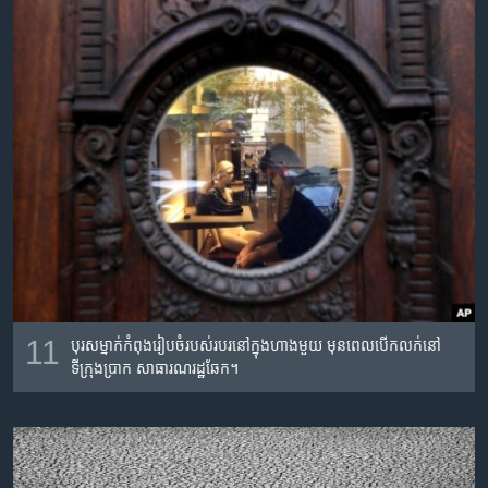
11
បុរស​ម្នាក់​កំពុង​រៀបចំ​របស់​របរ​នៅ​ក្នុង​ហាង​មួយ មុន​ពេល​បើក​លក់​នៅ​
ទីក្រុង​ប្រាក សាធារណរដ្ឋ​ឆែក។