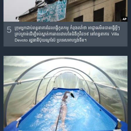
5
ក្រុម​អ្នក​ជាប់​ពន្ធនាគារ​ដែល​ធ្វើ​កូតកម្ម កំពុង​តវ៉ាថា អាជ្ញាធរ​មិន​បាន​ធ្វើ​អ្វីៗ​
គ្រប់​គ្រាន់​ដើម្បី​ទប់​ស្កាត់​ការ​រាល​ដាល​នៃជំងឺ​កូវីដ១៩ នៅ​ពន្ធនាគារ Villa
Devoto រដ្ឋ​ធានី​ប៊ុយណូស៊ែ ប្រទេស​អាហ្សង់ទីន។