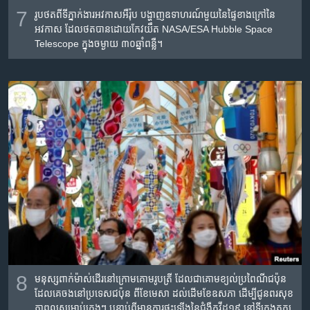
7
រូបថត​ពី​ទីភ្នាក់ងារ​អវកាស​អឺរ៉ុប បង្ហាញ​ឧទាហរណ៍​មួយ​នៃ​ផ្ទៃ​ខាង​ក្រៅ​នៃ​
អវកាស ដែល​ថត​បាន​ដោយ​កែវ​យឹត NASA/ESA Hubble Space
Telescope ក្នុង​ចម្ងាយ ៣០​ឆ្នាំ​ពន្លឺ។
8
មនុស្ស​ពាក់​ម៉ាស់​ដើរ​នៅ​ក្រោមគោម​រូប​ត្រី ដែល​ជា​គោម​ខ្យល់​ប្រពៃណី​ជប៉ុន
ដែល​គេ​ចង​នៅ​ប្រទេស​ជប៉ុន ពី​ខែ​មេសា ដល់​ដើម​ខែ​ឧសភា ដើម្បី​ជូន​ពរ​សុខ
ភាព​ល្អ​សម្រាប់​ក្មេងៗ បន្ទាប់​ពី​មាន​ការ​ផ្ទុះ​ឡើង​នៃ​ជំងឺ​កូវីដ១៩ នៅ​ទីក្រុង​តូក្យូ