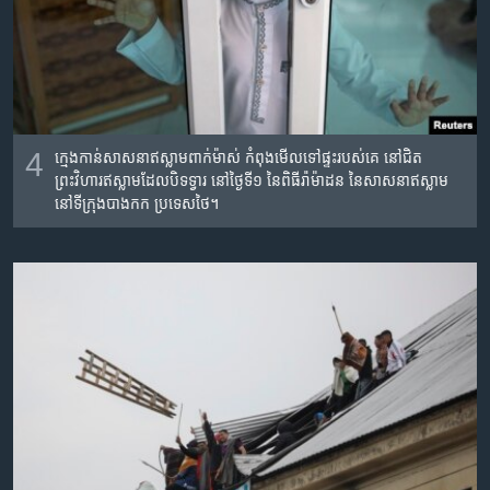
4
ក្មេង​កាន់​សាសនា​ឥស្លាម​ពាក់​ម៉ាស់​ កំពុង​មើល​ទៅ​ផ្ទះ​របស់​គេ នៅ​ជិត​
ព្រះវិហារ​ឥស្លាម​ដែល​បិទទ្វារ នៅ​ថ្ងៃ​ទី​១ នៃ​ពិធី​រ៉ាម៉ាដន នៃ​សាសនា​ឥស្លាម
នៅ​ទីក្រុង​បាងកក ប្រទេស​ថៃ។