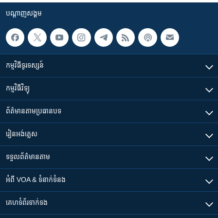
បណ្តាញ​សង្គម
កម្មវិធី​ទូរទស្សន៍
កម្មវិធី​វិទ្យុ
ព័ត៌មាន​តាមប្រធានបទ​
រៀន​​អង់គ្លេស
ទទួល​ព័ត៌មាន​តាម
អំពី​ VOA & ទំនាក់ទំនង
គេហទំព័រ​​ទាក់ទង