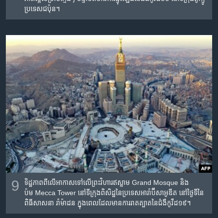
ប្រទេស​ជប៉ុន។
9
ទិដ្ឋភាព​ពី​លើ​អាកាស​ទៅ​លើ​ព្រះវិហារ​ឥស្លាម Grand Mosque និង​
ប៉ម Mecca Tower នៅ​ទីក្រុង​ពិសិដ្ឋ​នៃ​ប្រទេស​អារ៉ាប៊ីសាអូឌីត នៅ​ថ្ងៃ​ទី​នៃ​
ពិធី​សាសនា រ៉ាម៉ាដន ក្នុង​ពេលដែល​មាន​ការ​រាត​ត្បាត​នៃ​ជំងឺ​កូវីដ១៩។