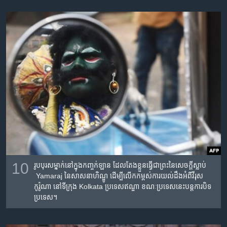
10
រូប​បុរស​ម្នាក់​នៅ​ក្នុង​កញ្ចក់​ឡាន ​ដែល​តែ​ង​ខ្លួន​ធ្វើ​ជា​ព្រះនៃ​សេចក្ដី​ស្លាប់​
Yamaraj នៃ​សាសនា​ហិណ្ឌូ ដើម្បី​លើក​កម្ពស់​ការ​យល់​ដឹង​អំពី​វីរុស​
កូរ៉ូណា នៅ​ទីក្រុង Kolkata ប្រទេស​ឥណ្ឌា ខណៈ​ប្រទេស​នេះ​បន្ត​ការ​បិទ​
ប្រទេស។