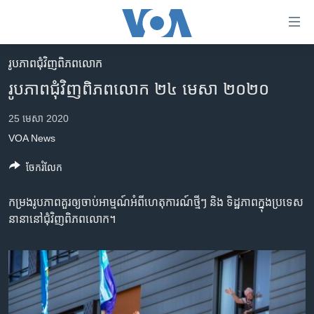
ភ្ជាប់​
ទៅ​
គេហទំព័រ​
រូបភាព​ជុំ​វិញ​ពិភពលោក
កម្ពុជា
ទាក់ទង
រូបភាព​ជុំវិញ​ពិភពលោក ២៤ មេសា ២០២០
រំលង​
អន្តរជាតិ
និង​
25 មេសា 2020
អាមេរិក
ចូល​
VOA News
ទៅ​​
ចិន
ទំព័រ​
ចែករំលែក
ហេឡូវីអូអេ
ព័ត៌មាន​​
តែ​
កម្ពុជាច្នៃប្រតិដ្ឋ
កម្រង​រូប​ភាព​គួរ​ឲ្យ​ចាប់​អាម្មណ៍​អំពី​ហេតុការណ៍​ថ្មីៗ ​និង​ ទិដ្ឋភាព​ក្នុង​ប្រទេស​
ម្តង
នានា​នៅ​ជុំ​វិញ​ពិភព​លោក។
ព្រឹត្តិការណ៍ព័ត៌មាន
រំលង​
និង​
ទូរទស្សន៍ / វីដេអូ​
ចូល​
វិទ្យុ / ផតខាសថ៍
ទៅ​
ទំព័រ​
កម្មវិធីទាំងអស់