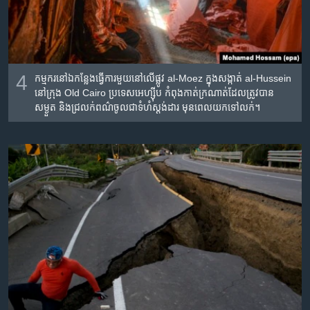
4
កម្មករ​នៅ​ឯ​កន្លែងធ្វើការ​មួយ​នៅ​លើ​ផ្លូវ al-Moez ក្នុង​សង្កាត់ al-Hussein
នៅ​ក្រុង Old Cairo ប្រទេស​អេហ្ស៊ីប កំពុង​កាត់​ក្រណាត់​ដែល​ត្រូវ​បាន​
សម្ងួត និង​ជ្រលក់​ពណ៌​ចូល​ជា​ទំហំ​ស្តង់ដារ​ មុនពេល​យក​ទៅ​លក់។