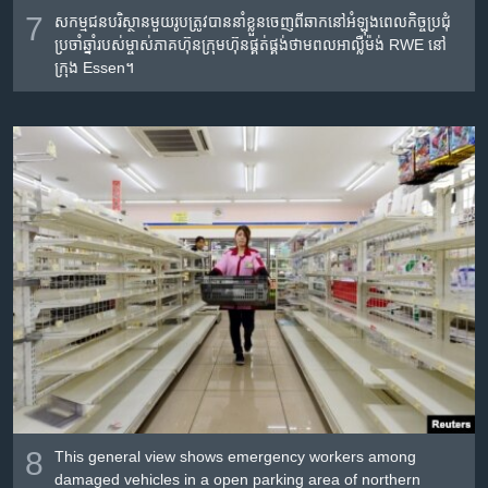
7
សកម្មជន​បរិស្ថាន​មួយ​រូប​ត្រូវ​បាន​នាំ​ខ្លួន​ចេញ​ពី​ឆាក​នៅ​អំឡុងពេល​កិច្ចប្រជុំ​
ប្រចាំ​ឆ្នាំ​របស់​ម្ចាស់​ភាគហ៊ុន​ក្រុមហ៊ុន​ផ្គត់ផ្គង់​ថាមពល​អាល្លឺម៉ង់ RWE នៅ​
ក្រុង Essen។
8
This general view shows emergency workers among
damaged vehicles in a open parking area of northern