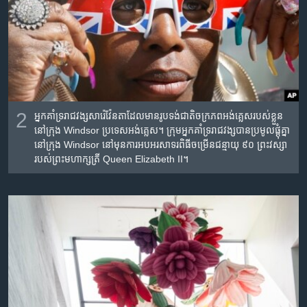
2
អ្នកគាំទ្រ​រាជវង្ស​សារ៉េ​វ៉ែនតា​ដែល​មាន​រូបទង់ជាតិ​ចក្រភព​អង់គ្លេស​របស់​ខ្លួន​
នៅ​ក្រុង​ Windsor ប្រទេស​អង់គ្លេស។ ក្រុម​អ្នក​គាំទ្រ​រាជវង្ស​បាន​ប្រមូលផ្តុំគ្នា​
នៅ​ក្រុង Windsor នៅ​មុន​ការ​អបអរសាទរ​ពិធី​ចម្រើន​ជន្មាយុ​ ៩០ ព្រះ​វស្សា​
របស់​ព្រះ​មហាក្សត្រី Queen Elizabeth II។