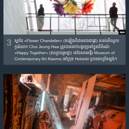
3
ស្នាដៃ​ «Flower Chandelier» (ចង្កៀងពិដាន​រាង​ជាផ្កា) របស់​សិល្បករ​
កូរ៉េ​លោក Choi Jeong Hwa ត្រូវ​បាន​ដាក់​បង្ហាញ​នៅ​ក្នុង​ពិព័រណ៌
«Happy Together» (សប្បាយរួមគ្នា) នៅ​ឯសារមន្ទីរ​ Museum of
Contemporary Art Kiasma នៅ​ក្រុង Helsinki ប្រទេស​ហ្វាំងឡង់។