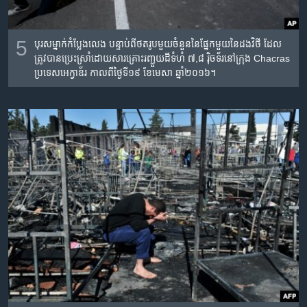
5
បុរស​ម្នាក់​កំប្លែង​លេង បន្ទាប់​ពី​ថត​រូប​មួយ​ចំនួន​នៃ​ផ្នែក​មួយ​នៃ​ដងវិថី​ ដែល​
ត្រូវ​បាន​ប្រេះស្រាំ​ដោយ​សារ​គ្រោះរញ្ជួយដី​ទំហំ ៧,៨ រ៉ិចទ័រ​នៅ​ក្រុង Chacras
ប្រទេស​អេក្វាឌ័រ កាល​ពី​ថ្ងៃទី១៩ ខែ​មេសា ឆ្នាំ​២០១៦។