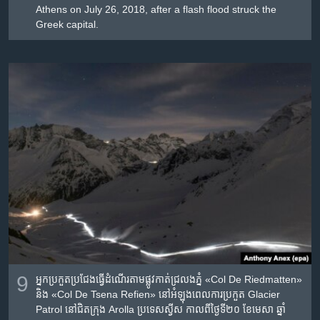
Athens on July 26, 2018, after a flash flood struck the
Greek capital.
9
អ្នកប្រកួតប្រជែង​ធ្វើ​ដំណើរ​តាម​ផ្លូវ​កាត់​ជ្រលងភ្នំ «Col De Riedmatten»
និង «Col De Tsena Refien» នៅ​អំឡុងពេល​ការ​ប្រកួត​ Glacier
Patrol នៅ​ជិត​ក្រុង Arolla ប្រទេស​ស្វីស កាល​ពី​ថ្ងៃ​ទី២០ ខែ​មេសា ឆ្នាំ​