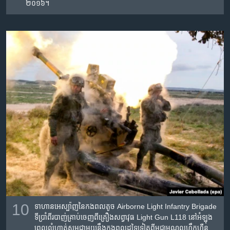
២០១៦។
10
ទាហាន​អេស្ប៉ាញ​នៃ​កងពលតូច​ Airborne Light Infantry Brigade
ទី​ប្រាំពីរ​បាញ់​គ្រាប់​ចេញ​ពី​គ្រឿង​សព្វាវុធ​ Light Gun L118 នៅ​អំឡុង
ពេល​លំហាត់​សមជាមួយ​នឹង​កងពលដទៃទៀត​ពី​មជ្ឈមណ្ឌល​ហ្វឹកហ្វឺន​