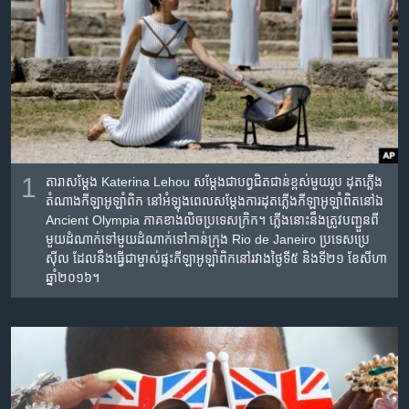
រចនា
សម្ព័ន្ធ​
Khmer English
រំលង​
និង​
បណ្តាញ​សង្គម
ចូល​
ទៅ​
កាន់​
ទំព័រ​
ភាសា
ស្វែង​
1
តារា​សម្តែង​ Katerina Lehou ​សម្តែង​ជា​បព្វជិត​ជាន់​ខ្ពស់​មួយ​រូប ដុត​ភ្លើង​
រក
តំណាង​កីឡា​អូឡាំពិក នៅ​អំឡុងពេល​សម្តែង​ការ​ដុត​ភ្លើង​កីឡាអូឡាំពិត​នៅ​ឯ
Ancient Olympia ភាគ​ខាង​លិច​ប្រទេស​ក្រិក។ ភ្លើង​នោះ​នឹង​ត្រូវ​បញ្ជួន​ពី​
មួយដំណាក់ទៅ​មួយ​ដំណាក់​ទៅ​កាន់​ក្រុង Rio de Janeiro ប្រទេស​ប្រេ
ស៊ីល ដែល​នឹង​ធ្វើជា​ម្ចាស់​ផ្ទះ​កីឡាអូឡាំពិក​នៅ​រវាង​ថ្ងៃទី៥ និងទី២១ ខែ​សីហា
ឆ្នាំ​២០១៦។