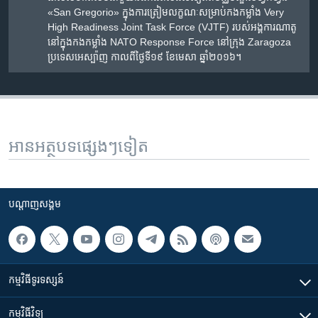
«San Gregorio» ក្នុង​ការ​ត្រៀមលក្ខណៈ​សម្រាប់​កងកម្លាំង​ Very
High Readiness Joint Task Force (VJTF) របស់​អង្គការ​ណាតូ​
នៅ​ក្នុង​កងកម្លាំង​ NATO Response Force នៅ​ក្រុង Zaragoza
ប្រទេស​អេស្ប៉ាញ​ កាល​ពី​ថ្ងៃ​ទី១៩ ខែ​មេសា ឆ្នាំ​២០១៦។
អានអត្ថបទផ្សេងៗទៀត
បណ្តាញ​សង្គម
កម្មវិធី​ទូរទស្សន៍
កម្មវិធី​វិទ្យុ