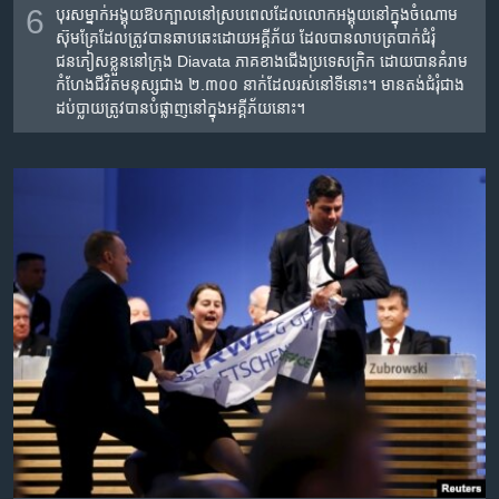
6
បុរស​ម្នាក់​អង្គុយ​ឱបក្បាល​នៅ​ស្រប​ពេល​ដែល​លោក​អង្គុយ​នៅ​ក្នុង​ចំណោម​
ស៊ុមគ្រែ​ដែល​ត្រូវ​បាន​ឆាបឆេះ​ដោយ​អគ្គីភ័យ ដែល​បាន​លាបត្របាក់​ជំរុំ​
ជនភៀសខ្លួន​នៅ​ក្រុង Diavata ភាគ​ខាង​ជើង​ប្រទេស​ក្រិក ដោយ​បាន​គំរាម
កំហែង​ជីវិត​មនុស្ស​ជាង ២.៣០០ នាក់​ដែល​រស់នៅ​ទី​នោះ។ មាន​តង់ជំរុំ​ជាង​
ដប់​ប្លាយ​ត្រូវ​បាន​បំផ្លាញ​នៅ​ក្នុង​អគ្គីភ័យ​នោះ។