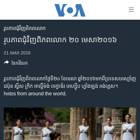
ភ្ជាប់​
ទៅ​
គេហទំព័រ​
រូបភាព​ជុំ​វិញ​ពិភពលោក
កម្ពុជា
ទាក់ទង
​រូបភាព​ជុំវិញ​ពិភពលោក ២០ មេសា​២០១៦
រំលង​
អន្តរជាតិ
និង​
21 មេសា 2016
អាមេរិក
ចូល​
ចែករំលែក
ទៅ​​
ចិន
ទំព័រ​
ហេឡូវីអូអេ
រួបភាព​ជុំវិញ​ពិភពលោកថ្ងៃទី២o ខែ​មេសា ឆ្នាំ​២០១៦​មក​ពី​ប្រទេស​អេស្ប៉ាញ
ព័ត៌មាន​​
ជប៉ុន ស្វីស ក្រិក អាល្លឺម៉ង់ អេក្វាឌ័រ អេហ្ស៊ីប ហ្វាំងឡង់ អង់គ្លេស។
តែ​
កម្ពុជាច្នៃប្រតិដ្ឋ
hotos from around the world.
ម្តង
ព្រឹត្តិការណ៍ព័ត៌មាន
រំលង​
និង​
ទូរទស្សន៍ / វីដេអូ​
ចូល​
វិទ្យុ / ផតខាសថ៍
ទៅ​
ទំព័រ​
កម្មវិធីទាំងអស់