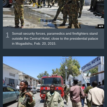
រចនា
សម្ព័ន្ធ​
Khmer English
រំលង​
និង​
បណ្តាញ​សង្គម
ចូល​
ទៅ​
1
Somali security forces, paramedics and firefighters stand
កាន់​
outside the Central Hotel, close to the presidential palace
ទំព័រ​
ភាសា
in Mogadishu, Feb. 20, 2015.
ស្វែង​
រក