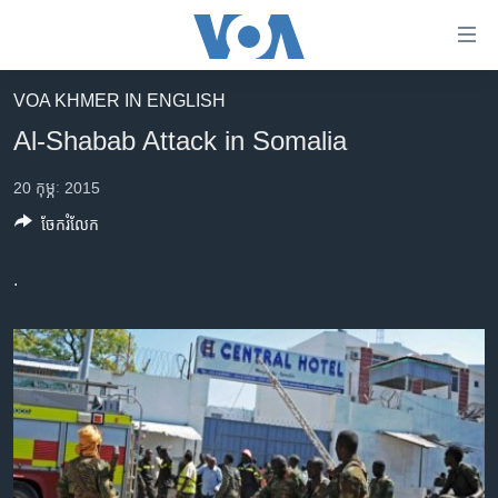
ភ្ជាប់​
ទៅ​
គេហទំព័រ​
VOA KHMER IN ENGLISH
កម្ពុជា
ទាក់ទង
Al-Shabab Attack in Somalia
រំលង​
អន្តរជាតិ
និង​
20 កុម្ភៈ 2015
អាមេរិក
ចូល​
ចែករំលែក
ទៅ​​
ចិន
ទំព័រ​
ហេឡូវីអូអេ
.
ព័ត៌មាន​​
តែ​
កម្ពុជាច្នៃប្រតិដ្ឋ
ម្តង
ព្រឹត្តិការណ៍ព័ត៌មាន
រំលង​
និង​
ទូរទស្សន៍ / វីដេអូ​
ចូល​
វិទ្យុ / ផតខាសថ៍
ទៅ​
ទំព័រ​
កម្មវិធីទាំងអស់