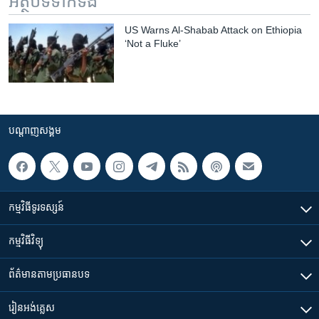
អត្ថបទ​ទាក់ទង
US Warns Al-Shabab Attack on Ethiopia
‘Not a Fluke’
បណ្តាញ​សង្គម
កម្មវិធី​ទូរទស្សន៍
កម្មវិធី​វិទ្យុ
ព័ត៌មាន​តាមប្រធានបទ​
រៀន​​អង់គ្លេស