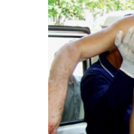
រចនា
សម្ព័ន្ធ​
រំលង​
និង​
ចូល​
ទៅ​
កាន់​
ទំព័រ​
ស្វែង​
រក