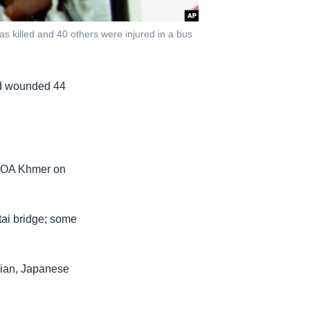
as killed and 40 others were injured in a bus
and wounded 44
 VOA Khmer on
atai bridge; some
ssian, Japanese