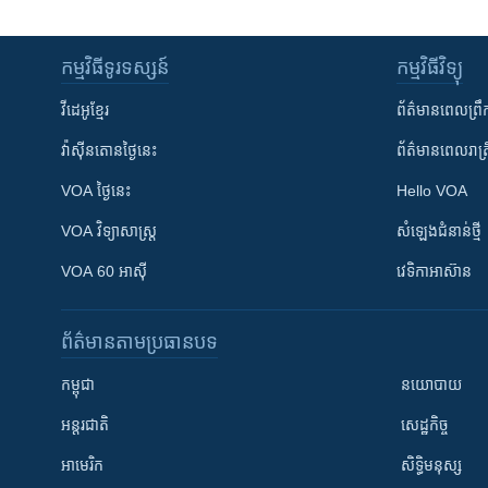
កម្មវិធី​ទូរទស្សន៍
កម្មវិធី​វិទ្យុ
វីដេអូ​ខ្មែរ
ព័ត៌មាន​ពេល​ព្រឹ
វ៉ាស៊ីនតោន​ថ្ងៃ​នេះ
ព័ត៌មាន​​ពេល​រាត្រ
VOA ថ្ងៃនេះ
Hello VOA
VOA ​វិទ្យាសាស្ត្រ
សំឡេង​ជំនាន់​ថ្មី
VOA 60 អាស៊ី
វេទិកា​អាស៊ាន
ព័ត៌មាន​តាមប្រធានបទ​
កម្ពុជា
នយោបាយ
អន្តរជាតិ
សេដ្ឋកិច្ច
អាមេរិក
សិទ្ធិមនុស្ស