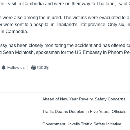
their visit in Cambodia and were on their way to Thailand," sai
were also among the injured. The victims were evacuated to a 
ter were sent to a hospital in Thailand’s Trat province. Only six,
n in Cambodia.
sy has been closely monitoring the accident and has offered c
aid Sean McIntosh, spokesman for the US Embassy in Phnom Pe
Follow us
បោះពុម្ព
Ahead of New Year Revelry, Safety Concerns
Traffic Deaths Doubled in Five Years: Officials
Government Unveils Traffic Safety Initiative