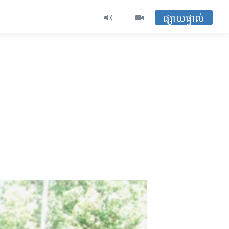
ផ្សាយផ្ទាល់