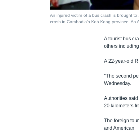
An injured victim of a bus crash is brought t
crash in Cambodia's Koh Kong province. An Aust
A tourist bus c
others including
A 22-year-old R
"The second per
Wednesday.
Authorities said
20 kilometers f
The foreign tour
and American.