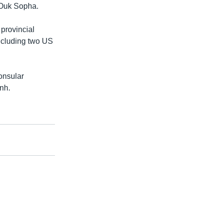
d Ouk Sopha.
provincial
 including two US
onsular
nh.