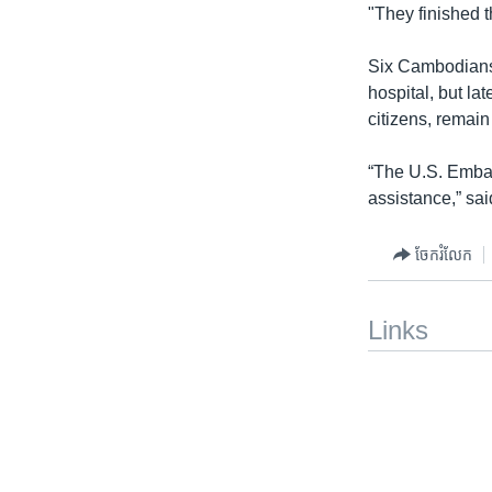
"They finished 
Six Cambodians 
hospital, but la
citizens, remai
“The U.S. Embas
assistance,” s
ចែករំលែក
Links