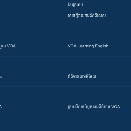
ខ្មែរក្រហម
សេចក្តីរាយការណ៍ពិសេស
ស​​ជាមួយ VOA
VOA Learning English
ts
ព័ត៌មាន​តាម​អ៊ីមែល
OA
ក្រម​​​សីលធម៌​​​អ្នក​​​សារព័ត៌មាន VOA