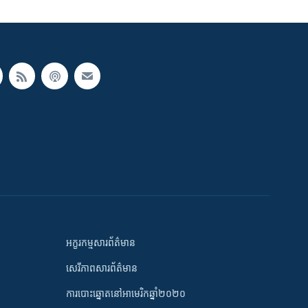
អក្ខរកម្មសារព័ត៌មាន
សេរីភាពសារព័ត៌មាន
ការបោះឆ្នោតនៅអាមេរិកឆ្នាំ២០២០