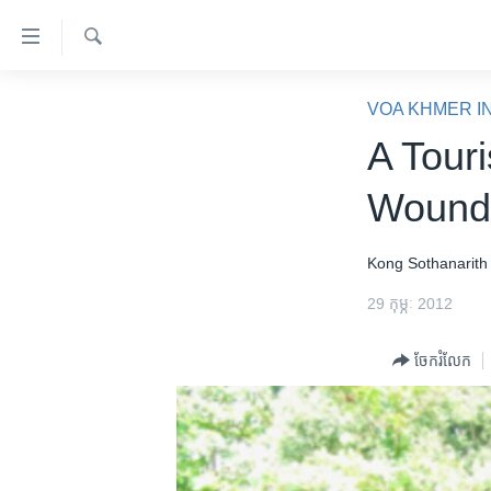
ភ្ជាប់​
ទៅ​
គេហទំព័រ​
ស្វែង​
កម្ពុជា
រក
VOA KHMER I
ទាក់ទង
អន្តរជាតិ
A Tour
រំលង​
និង​
អាមេរិក
Wound
ចូល​
ចិន
ទៅ​​
ទំព័រ​
ហេឡូវីអូអេ
Kong Sothanarith
ព័ត៌មាន​​
កម្ពុជាច្នៃប្រតិដ្ឋ
29 កុម្ភៈ 2012
តែ​
ម្តង
ព្រឹត្តិការណ៍ព័ត៌មាន
ចែករំលែក
រំលង​
ទូរទស្សន៍ / វីដេអូ​
និង​
ចូល​
វិទ្យុ / ផតខាសថ៍
ទៅ​
កម្មវិធីទាំងអស់
ទំព័រ​