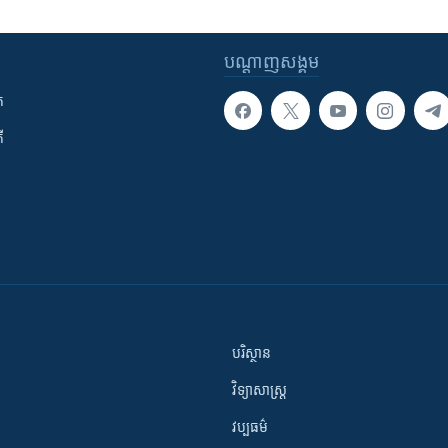
បណ្តាញ​សង្គម
ក
ី
បរិស្ថាន
វិទ្យាសាស្រ្ត
វប្បធម៌