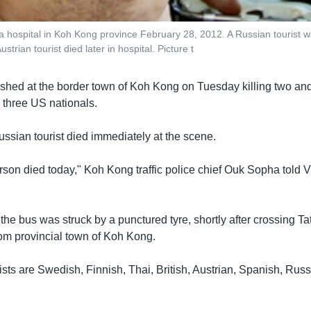
o a hospital in Koh Kong province February 28, 2012. A Russian tourist w
rian tourist died later in hospital. Picture t
rashed at the border town of Koh Kong on Tuesday killing two 
 three US nationals.
ussian tourist died immediately at the scene.
son died today," Koh Kong traffic police chief Ouk Sopha told
 the bus was struck by a punctured tyre, shortly after crossing T
rom provincial town of Koh Kong.
ists are Swedish, Finnish, Thai, British, Austrian, Spanish, Ru