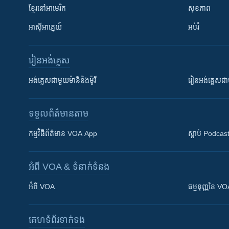
ខ្មែរ​នៅអាមេរិក
សុខភាព
អាស៊ីអាគ្នេយ៍
អប់រំ
រៀន​​អង់គ្លេស
អង់គ្លេស​ជាមួយ​ម៉ានី​និង​ម៉ូរី
រៀន​​​​​​អង់គ្លេ
ទទួល​ព័ត៌មាន​តាម
កម្មវិធី​ព័ត៌មាន VOA App
ស្តាប់ Podcas
អំពី​ VOA & ទំនាក់ទំនង
អំពី​ VOA
ធម្មនុញ្ញ​នៃ V
គេហទំព័រ​​ទាក់ទង