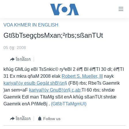
ភ្ជាប់​
ទៅ​
គេហទំព័រ​
VOA KHMER IN ENGLISH
កម្ពុជា
ទាក់ទង
GtßbTsegçbsMxan;²rbs;sßanTUt
រំលង​
អន្តរជាតិ
និង​
05 កុម្ភៈ 2008
អាមេរិក
ចូល​
ចែករំលែក
ទៅ​​
ចិន
ទំព័រ​
kñúg GMLúg eBl TsSnkic© ry³eBl 2 éf¶ BI éf¶TI 30 dl; éf¶TI
ហេឡូវីអូអេ
ព័ត៌មាន​​
31 Ex mkra qñaM 2008 elak
Robert S. Mueller, III
nayk
តែ​
កម្ពុជាច្នៃប្រតិដ្ឋ
kariyal½y esuIb Gegát shB½n§
(FBI) rbs; RbeTs Gaemrik
ម្តង
)an sem<aF
kariyal½y GnuB½n§ c,ab;
​TI 60 rbs; shrdæ
ព្រឹត្តិការណ៍ព័ត៌មាន
រំលង​
Gaemrik Edl man TItaMg sßit enA kñúg sßanTUt shrdæ
និង​
ទូរទស្សន៍ / វីដេអូ​
Gaemrik enA PñMeBj .
(GtßbTTaMgmUl)
ចូល​
វិទ្យុ / ផតខាសថ៍
ទៅ​
ចែករំលែក
Follow us
ទំព័រ​
កម្មវិធីទាំងអស់