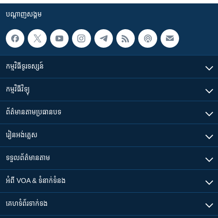
រចនា
សម្ព័ន្ធ​
បណ្តាញ​សង្គម
Khmer English
រំលង​
និង​
បណ្តាញ​សង្គម
ចូល​
ទៅ​
កម្មវិធី​ទូរទស្សន៍
កាន់​
ទំព័រ​
ភាសា
កម្មវិធី​វិទ្យុ
ស្វែង​
រក
ព័ត៌មាន​តាមប្រធានបទ​
រៀន​​អង់គ្លេស
ទទួល​ព័ត៌មាន​តាម
អំពី​ VOA & ទំនាក់ទំនង
គេហទំព័រ​​ទាក់ទង