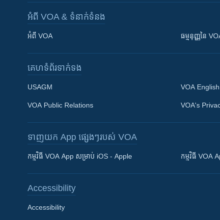
អំពី​ VOA & ទំនាក់ទំនង
អំពី​ VOA
ធម្មនុញ្ញ​នៃ V
គេហទំព័រ​​ទាក់ទង
USAGM
VOA English
VOA Public Relations
VOA's Privac
ទាញយក​ App ផ្សេងៗ​របស់​ VOA
Khmer English
កម្មវិធី​ VOA App សម្រាប់ iOS - Apple
កម្មវិធី​ VOA
បណ្តាញ​សង្គម
Accessibility
Accessibility
ភាសា