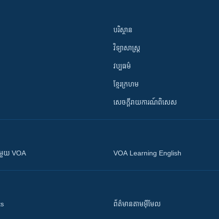
បរិស្ថាន
វិទ្យាសាស្រ្ត
វប្បធម៌
ខ្មែរក្រហម
សេចក្តីរាយការណ៍ពិសេស
ស​​ជាមួយ VOA
VOA Learning English
ts
ព័ត៌មាន​តាម​អ៊ីមែល