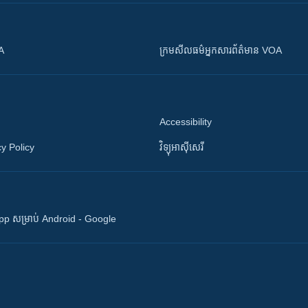
OA
ក្រម​​​សីលធម៌​​​អ្នក​​​សារព័ត៌មាន VOA
Accessibility
y Policy
វិទ្យុ​អាស៊ី​សេរី
 App សម្រាប់ Android - Google