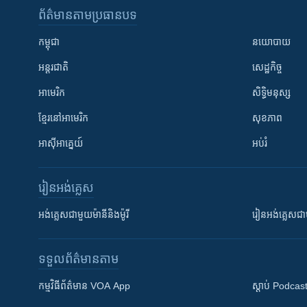
ព័ត៌មាន​តាមប្រធានបទ​
កម្ពុជា
នយោបាយ
អន្តរជាតិ
សេដ្ឋកិច្ច
អាមេរិក
សិទ្ធិមនុស្ស
ខ្មែរ​នៅអាមេរិក
សុខភាព
អាស៊ីអាគ្នេយ៍
អប់រំ
រៀន​​អង់គ្លេស
អង់គ្លេស​ជាមួយ​ម៉ានី​និង​ម៉ូរី
រៀន​​​​​​អង់គ្លេ
ទទួល​ព័ត៌មាន​តាម
កម្មវិធី​ព័ត៌មាន VOA App
ស្តាប់ Podcas