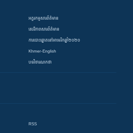
អក្ខរកម្មសារព័ត៌មាន
សេរីភាពសារព័ត៌មាន
ការបោះឆ្នោតនៅអាមេរិកឆ្នាំ២០២០
Khmer-English
បទវិចារណកថា
RSS