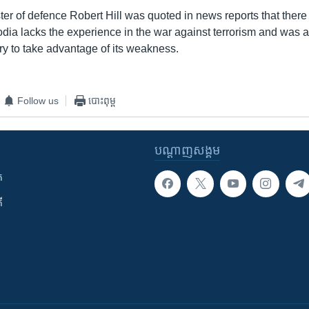
ter of defence Robert Hill was quoted in news reports that there
a lacks the experience in the war against terrorism and was af
 try to take advantage of its weakness.
Follow us
បោះពុម្ព
បណ្តាញ​សង្គម
ក
ី