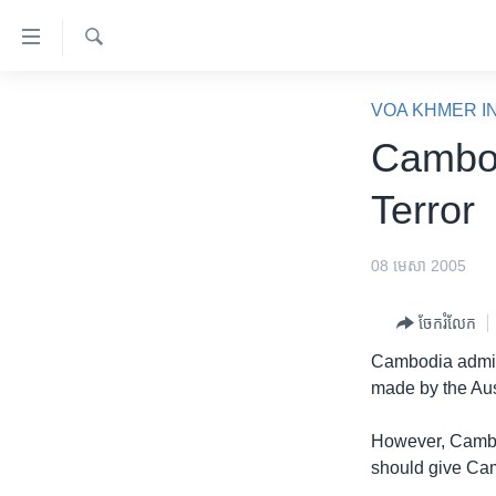
ភ្ជាប់​
ទៅ​
គេហទំព័រ​
ស្វែង​
កម្ពុជា
រក
VOA KHMER I
ទាក់ទង
អន្តរជាតិ
Cambod
រំលង​
និង​
អាមេរិក
Terror
ចូល​
ចិន
ទៅ​​
ទំព័រ​
ហេឡូវីអូអេ
08 មេសា 2005
ព័ត៌មាន​​
កម្ពុជាច្នៃប្រតិដ្ឋ
តែ​
ចែករំលែក
ម្តង
ព្រឹត្តិការណ៍ព័ត៌មាន
Cambodia admitte
រំលង​
ទូរទស្សន៍ / វីដេអូ​
made by the Aus
និង​
ចូល​
វិទ្យុ / ផតខាសថ៍
However, Cambodi
ទៅ​
កម្មវិធីទាំងអស់
should give Cam
ទំព័រ​