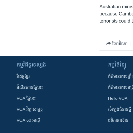
រចនា
Australian minis
សម្ព័ន្ធ​
because Cambodi
រំលង​
terrorists could
និង​
ចូល​
ទៅ​
ចែករំលែក
កាន់​
ទំព័រ​
ស្វែង​
កម្មវិធី​ទូរទស្សន៍
កម្មវិធី​វិទ្យុ
រក
វីដេអូ​ខ្មែរ
ព័ត៌មាន​ពេល​ព្រឹ
វ៉ាស៊ីនតោន​ថ្ងៃ​នេះ
ព័ត៌មាន​​ពេល​រាត្រ
VOA ថ្ងៃនេះ
Hello VOA
VOA ​វិទ្យាសាស្ត្រ
សំឡេង​ជំនាន់​ថ្មី
VOA 60 អាស៊ី
វេទិកា​អាស៊ាន