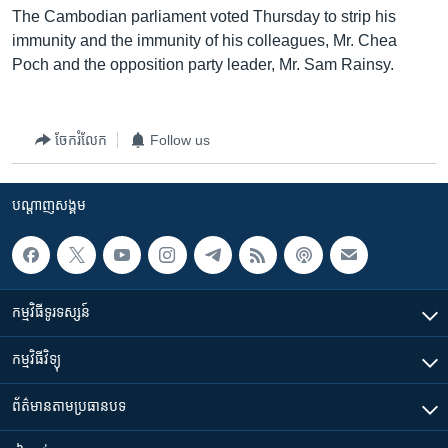
រចនា
The Cambodian parliament voted Thursday to strip his
សម្ព័ន្ធ​
Khmer English
immunity and the immunity of his colleagues, Mr. Chea
រំលង​
Poch and the opposition party leader, Mr. Sam Rainsy.
និង​
បណ្តាញ​សង្គម
ចូល​
ទៅ​
ចែករំលែក
Follow us
កាន់​
ទំព័រ​
ភាសា
ស្វែង​
បណ្តាញ​សង្គម
រក
កម្មវិធី​ទូរទស្សន៍
កម្មវិធី​វិទ្យុ
ព័ត៌មាន​តាមប្រធានបទ​