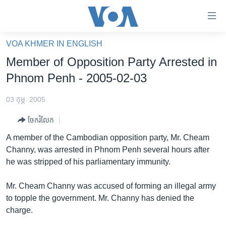
ភ្ជាប់​
ទៅ​
គេហទំព័រ​
VOA KHMER IN ENGLISH
កម្ពុជា
ទាក់ទង
Member of Opposition Party Arrested in
រំលង​
អន្តរជាតិ
Phnom Penh - 2005-02-03
និង​
អាមេរិក
ចូល​
03 កុម្ភៈ 2005
ទៅ​​
ចិន
ទំព័រ​
ចែករំលែក
ហេឡូវីអូអេ
ព័ត៌មាន​​
A member of the Cambodian opposition party, Mr. Cheam
តែ​
កម្ពុជាច្នៃប្រតិដ្ឋ
Channy, was arrested in Phnom Penh several hours after
ម្តង
he was stripped of his parliamentary immunity.
ព្រឹត្តិការណ៍ព័ត៌មាន
រំលង​
និង​
ទូរទស្សន៍ / វីដេអូ​
Mr. Cheam Channy was accused of forming an illegal army
ចូល​
to topple the government. Mr. Channy has denied the
វិទ្យុ / ផតខាសថ៍
ទៅ​
charge.
ទំព័រ​
កម្មវិធីទាំងអស់