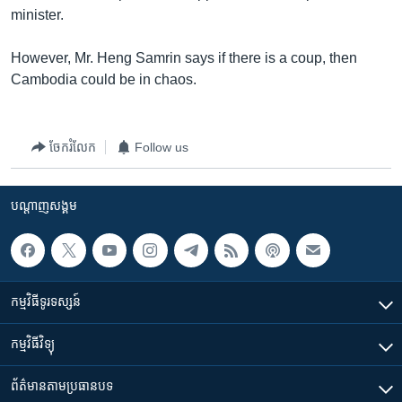
រចនា
minister.
សម្ព័ន្ធ​
Khmer English
រំលង​
However, Mr. Heng Samrin says if there is a coup, then
និង​
បណ្តាញ​សង្គម
Cambodia could be in chaos.
ចូល​
ទៅ​
កាន់​
ចែករំលែក
Follow us
ទំព័រ​
ភាសា
ស្វែង​
រក
បណ្តាញ​សង្គម
កម្មវិធី​ទូរទស្សន៍
កម្មវិធី​វិទ្យុ
ព័ត៌មាន​តាមប្រធានបទ​