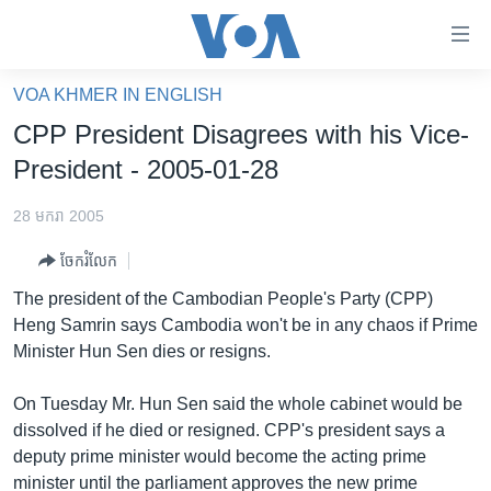
ភ្ជាប់​
ទៅ​
គេហទំព័រ​
VOA KHMER IN ENGLISH
កម្ពុជា
ទាក់ទង
CPP President Disagrees with his Vice-
រំលង​
អន្តរជាតិ
President - 2005-01-28
និង​
អាមេរិក
ចូល​
28 មករា 2005
ទៅ​​
ចិន
ទំព័រ​
ចែករំលែក
ហេឡូវីអូអេ
ព័ត៌មាន​​
The president of the Cambodian People's Party (CPP)
តែ​
កម្ពុជាច្នៃប្រតិដ្ឋ
Heng Samrin says Cambodia won't be in any chaos if Prime
ម្តង
Minister Hun Sen dies or resigns.
ព្រឹត្តិការណ៍ព័ត៌មាន
រំលង​
និង​
ទូរទស្សន៍ / វីដេអូ​
On Tuesday Mr. Hun Sen said the whole cabinet would be
ចូល​
dissolved if he died or resigned. CPP's president says a
វិទ្យុ / ផតខាសថ៍
ទៅ​
deputy prime minister would become the acting prime
ទំព័រ​
កម្មវិធីទាំងអស់
minister until the parliament approves the new prime