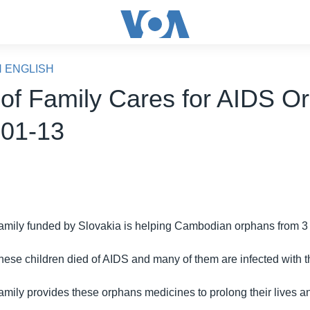
N ENGLISH
of Family Cares for AIDS O
-01-13
mily funded by Slovakia is helping Cambodian orphans from 3 t
hese children died of AIDS and many of them are infected with t
mily provides these orphans medicines to prolong their lives a