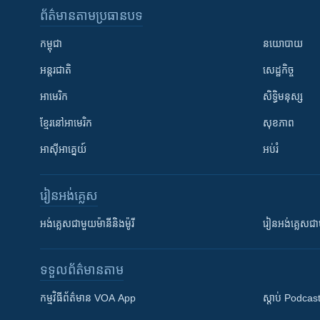
ព័ត៌មាន​តាមប្រធានបទ​
កម្ពុជា
នយោបាយ
អន្តរជាតិ
សេដ្ឋកិច្ច
អាមេរិក
សិទ្ធិមនុស្ស
ខ្មែរ​នៅអាមេរិក
សុខភាព
អាស៊ីអាគ្នេយ៍
អប់រំ
រៀន​​អង់គ្លេស
អង់គ្លេស​ជាមួយ​ម៉ានី​និង​ម៉ូរី
រៀន​​​​​​អង់គ្លេ
ទទួល​ព័ត៌មាន​តាម
កម្មវិធី​ព័ត៌មាន VOA App
ស្តាប់ Podcas