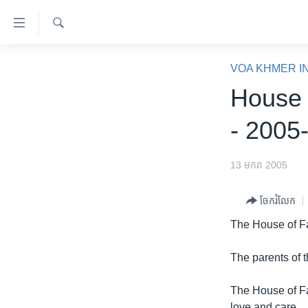
ភ្ជាប់​
ទៅ​
គេហទំព័រ​
ស្វែង​
កម្ពុជា
រក
VOA KHMER I
ទាក់ទង
អន្តរជាតិ
House 
រំលង​
និង​
អាមេរិក
- 2005
ចូល​
ចិន
ទៅ​​
ទំព័រ​
ហេឡូវីអូអេ
13 មករា 2005
ព័ត៌មាន​​
កម្ពុជាច្នៃប្រតិដ្ឋ
តែ​
ចែករំលែក
ម្តង
ព្រឹត្តិការណ៍ព័ត៌មាន
The House of Fa
រំលង​
ទូរទស្សន៍ / វីដេអូ​
និង​
The parents of t
ចូល​
វិទ្យុ / ផតខាសថ៍
ទៅ​
កម្មវិធីទាំងអស់
The House of Fa
ទំព័រ​
love and care.