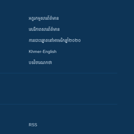
អក្ខរកម្មសារព័ត៌មាន
សេរីភាពសារព័ត៌មាន
ការបោះឆ្នោតនៅអាមេរិកឆ្នាំ២០២០
Khmer-English
បទវិចារណកថា
RSS