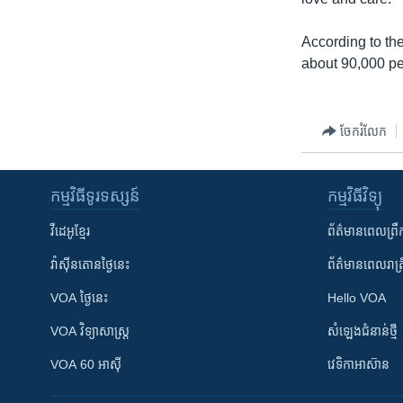
រចនា
សម្ព័ន្ធ​
According to th
រំលង​
about 90,000 p
និង​
ចូល​
ទៅ​
ចែករំលែក
កាន់​
ទំព័រ​
ស្វែង​
កម្មវិធី​ទូរទស្សន៍
កម្មវិធី​វិទ្យុ
រក
វីដេអូ​ខ្មែរ
ព័ត៌មាន​ពេល​ព្រឹ
វ៉ាស៊ីនតោន​ថ្ងៃ​នេះ
ព័ត៌មាន​​ពេល​រាត្រ
VOA ថ្ងៃនេះ
Hello VOA
VOA ​វិទ្យាសាស្ត្រ
សំឡេង​ជំនាន់​ថ្មី
VOA 60 អាស៊ី
វេទិកា​អាស៊ាន