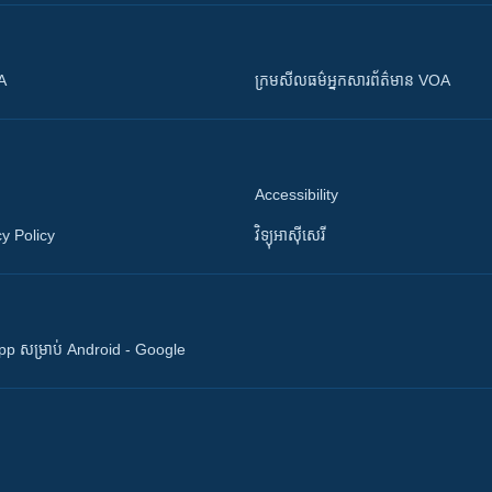
OA
ក្រម​​​សីលធម៌​​​អ្នក​​​សារព័ត៌មាន VOA
Accessibility
y Policy
វិទ្យុ​អាស៊ី​សេរី
 App សម្រាប់ Android - Google