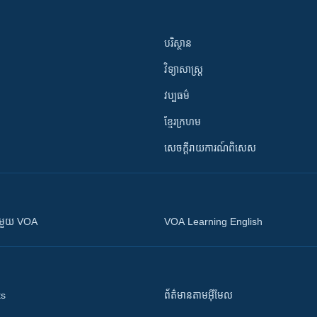
បរិស្ថាន
វិទ្យាសាស្រ្ត
វប្បធម៌
ខ្មែរក្រហម
សេចក្តីរាយការណ៍ពិសេស
ស​​ជាមួយ VOA
VOA Learning English
ts
ព័ត៌មាន​តាម​អ៊ីមែល