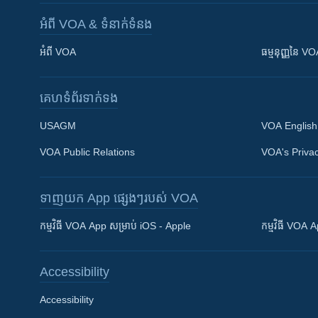
អំពី​ VOA & ទំនាក់ទំនង
អំពី​ VOA
ធម្មនុញ្ញ​នៃ V
គេហទំព័រ​​ទាក់ទង
USAGM
VOA English
VOA Public Relations
VOA's Privac
ទាញយក​ App ផ្សេងៗ​របស់​ VOA
Khmer English
កម្មវិធី​ VOA App សម្រាប់ iOS - Apple
កម្មវិធី​ VOA
បណ្តាញ​សង្គម
Accessibility
Accessibility
ភាសា