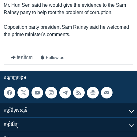
រចនា
Mr. Hun Sen said he would give the evidence to the Sam
សម្ព័ន្ធ​
Khmer English
Rainsy party to help root the problem of corruption.
រំលង​
និង​
បណ្តាញ​សង្គម
Opposition party president Sam Rainsy said he welcomed
ចូល​
the prime minister's comments.
ទៅ​
កាន់​
ទំព័រ​
ភាសា
ចែករំលែក
Follow us
ស្វែង​
រក
បណ្តាញ​សង្គម
កម្មវិធី​ទូរទស្សន៍
កម្មវិធី​វិទ្យុ