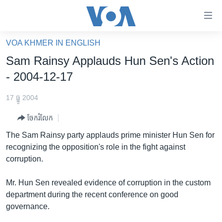
ភ្ជាប់​
ទៅ​
គេហទំព័រ​
VOA KHMER IN ENGLISH
កម្ពុជា
ទាក់ទង
Sam Rainsy Applauds Hun Sen's Action
រំលង​
អន្តរជាតិ
- 2004-12-17
និង​
អាមេរិក
ចូល​
17 ធ្នូ 2004
ទៅ​​
ចិន
ទំព័រ​
ចែករំលែក
ហេឡូវីអូអេ
ព័ត៌មាន​​
The Sam Rainsy party applauds prime minister Hun Sen for
តែ​
កម្ពុជាច្នៃប្រតិដ្ឋ
recognizing the opposition's role in the fight against
ម្តង
corruption.
ព្រឹត្តិការណ៍ព័ត៌មាន
រំលង​
និង​
ទូរទស្សន៍ / វីដេអូ​
Mr. Hun Sen revealed evidence of corruption in the custom
ចូល​
department during the recent conference on good
វិទ្យុ / ផតខាសថ៍
ទៅ​
governance.
ទំព័រ​
កម្មវិធីទាំងអស់