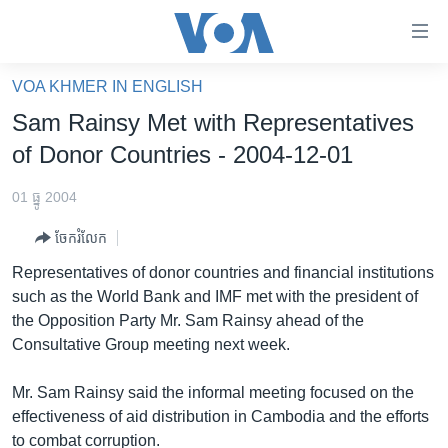
ភ្ជាប់​
ទៅ​
គេហទំព័រ​
VOA KHMER IN ENGLISH
កម្ពុជា
ទាក់ទង
Sam Rainsy Met with Representatives
រំលង​
អន្តរជាតិ
of Donor Countries - 2004-12-01
និង​
អាមេរិក
ចូល​
01 ធ្នូ 2004
ទៅ​​
ចិន
ទំព័រ​
ចែករំលែក
ហេឡូវីអូអេ
ព័ត៌មាន​​
Representatives of donor countries and financial institutions
តែ​
កម្ពុជាច្នៃប្រតិដ្ឋ
such as the World Bank and IMF met with the president of
ម្តង
the Opposition Party Mr. Sam Rainsy ahead of the
ព្រឹត្តិការណ៍ព័ត៌មាន
រំលង​
Consultative Group meeting next week.
និង​
ទូរទស្សន៍ / វីដេអូ​
ចូល​
Mr. Sam Rainsy said the informal meeting focused on the
វិទ្យុ / ផតខាសថ៍
ទៅ​
effectiveness of aid distribution in Cambodia and the efforts
ទំព័រ​
កម្មវិធីទាំងអស់
to combat corruption.