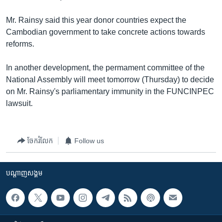
រចនា
សម្ព័ន្ធ​
Khmer English
Mr. Rainsy said this year donor countries expect the
រំលង​
Cambodian government to take concrete actions towards
និង​
បណ្តាញ​សង្គម
reforms.
ចូល​
ទៅ​
In another development, the permament committee of the
កាន់​
National Assembly will meet tomorrow (Thursday) to decide
ទំព័រ​
ភាសា
on Mr. Rainsy's parliamentary immunity in the FUNCINPEC
ស្វែង​
lawsuit.
រក
ចែករំលែក
Follow us
បណ្តាញ​សង្គម