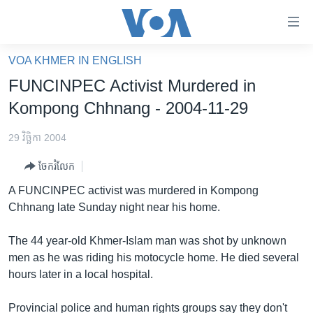
ភ្ជាប់​
ទៅ​
គេហទំព័រ​
VOA KHMER IN ENGLISH
កម្ពុជា
ទាក់ទង
FUNCINPEC Activist Murdered in
រំលង​
អន្តរជាតិ
Kompong Chhnang - 2004-11-29
និង​
អាមេរិក
ចូល​
29 វិច្ឆិកា 2004
ទៅ​​
ចិន
ទំព័រ​
ចែករំលែក
ហេឡូវីអូអេ
ព័ត៌មាន​​
A FUNCINPEC activist was murdered in Kompong
តែ​
កម្ពុជាច្នៃប្រតិដ្ឋ
Chhnang late Sunday night near his home.
ម្តង
ព្រឹត្តិការណ៍ព័ត៌មាន
រំលង​
The 44 year-old Khmer-Islam man was shot by unknown
និង​
ទូរទស្សន៍ / វីដេអូ​
men as he was riding his motocycle home. He died several
ចូល​
hours later in a local hospital.
វិទ្យុ / ផតខាសថ៍
ទៅ​
ទំព័រ​
កម្មវិធីទាំងអស់
Provincial police and human rights groups say they don't