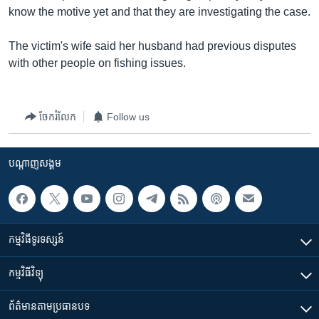
រចនា
know the motive yet and that they are investigating the case.
សម្ព័ន្ធ​
Khmer English
រំលង​
The victim's wife said her husband had previous disputes
និង​
បណ្តាញ​សង្គម
with other people on fishing issues.
ចូល​
ទៅ​
កាន់​
ចែករំលែក
Follow us
ទំព័រ​
ភាសា
ស្វែង​
រក
បណ្តាញ​សង្គម
កម្មវិធី​ទូរទស្សន៍
កម្មវិធី​វិទ្យុ
ព័ត៌មាន​តាមប្រធានបទ​