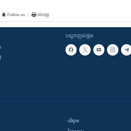
Follow us
បោះពុម្ព
បណ្តាញ​សង្គម
ក
ី
បរិស្ថាន