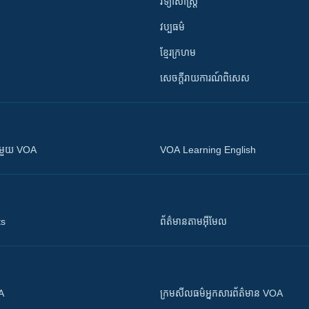
វិទ្យាសាស្រ្ត
វប្បធម៌
ខ្មែរក្រហម
សេចក្តីរាយការណ៍ពិសេស
ស​​ជាមួយ VOA
VOA Learning English
ts
ព័ត៌មាន​តាម​អ៊ីមែល
OA
ក្រម​​​សីលធម៌​​​អ្នក​​​សារព័ត៌មាន VOA