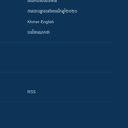
សេរីភាពសារព័ត៌មាន
ការបោះឆ្នោតនៅអាមេរិកឆ្នាំ២០២០
Khmer-English
បទវិចារណកថា
RSS