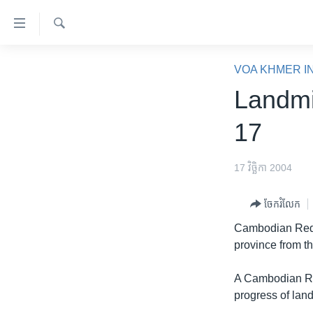
ភ្ជាប់​
ទៅ​
គេហទំព័រ​
ស្វែង​
កម្ពុជា
រក
VOA KHMER I
ទាក់ទង
អន្តរជាតិ
Landmi
រំលង​
និង​
អាមេរិក
17
ចូល​
ចិន
ទៅ​​
ទំព័រ​
ហេឡូវីអូអេ
17 វិច្ឆិកា 2004
ព័ត៌មាន​​
កម្ពុជាច្នៃប្រតិដ្ឋ
តែ​
ចែករំលែក
ម្តង
ព្រឹត្តិការណ៍ព័ត៌មាន
Cambodian Red 
រំលង​
ទូរទស្សន៍ / វីដេអូ​
province from t
និង​
ចូល​
វិទ្យុ / ផតខាសថ៍
A Cambodian Red
ទៅ​
កម្មវិធីទាំងអស់
progress of lan
ទំព័រ​