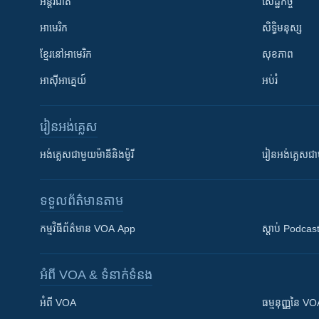
អន្តរជាតិ
សេដ្ឋកិច្ច
អាមេរិក
សិទ្ធិមនុស្ស
ខ្មែរ​នៅអាមេរិក
សុខភាព
អាស៊ីអាគ្នេយ៍
អប់រំ
រៀន​​អង់គ្លេស
អង់គ្លេស​ជាមួយ​ម៉ានី​និង​ម៉ូរី
រៀន​​​​​​អង់គ្លេ
ទទួល​ព័ត៌មាន​តាម
កម្មវិធី​ព័ត៌មាន VOA App
ស្តាប់ Podcas
អំពី​ VOA & ទំនាក់ទំនង
អំពី​ VOA
ធម្មនុញ្ញ​នៃ V