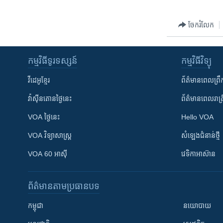
រចនា
សម្ព័ន្ធ​
ចែករំលែក
រំលង​
និង​
ចូល​
កម្មវិធី​ទូរទស្សន៍
កម្មវិធី​វិទ្យុ
ទៅ​
កាន់​
វីដេអូ​ខ្មែរ
ព័ត៌មាន​ពេល​ព្រឹ
ទំព័រ​
ស្វែង​
វ៉ាស៊ីនតោន​ថ្ងៃ​នេះ
ព័ត៌មាន​​ពេល​រាត្រ
រក
VOA ថ្ងៃនេះ
Hello VOA
VOA ​វិទ្យាសាស្ត្រ
សំឡេង​ជំនាន់​ថ្មី
VOA 60 អាស៊ី
វេទិកា​អាស៊ាន
ព័ត៌មាន​តាមប្រធានបទ​
កម្ពុជា
នយោបាយ