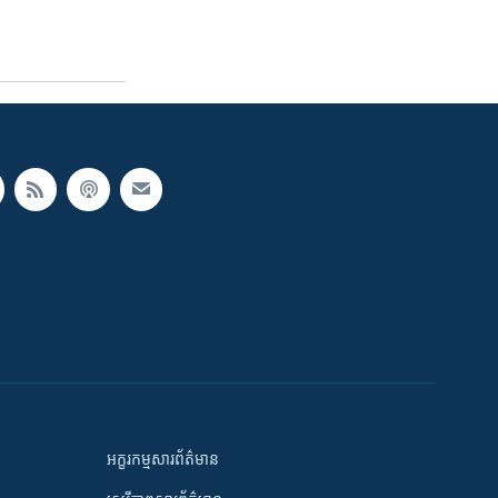
អក្ខរកម្មសារព័ត៌មាន