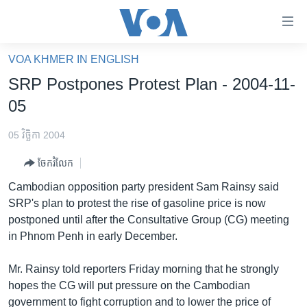
ភ្ជាប់​
ទៅ​
គេហទំព័រ​
VOA KHMER IN ENGLISH
កម្ពុជា
ទាក់ទង
SRP Postpones Protest Plan - 2004-11-
រំលង​
អន្តរជាតិ
05
និង​
អាមេរិក
ចូល​
05 វិច្ឆិកា 2004
ទៅ​​
ចិន
ទំព័រ​
ចែករំលែក
ហេឡូវីអូអេ
ព័ត៌មាន​​
Cambodian opposition party president Sam Rainsy said
តែ​
កម្ពុជាច្នៃប្រតិដ្ឋ
SRP's plan to protest the rise of gasoline price is now
ម្តង
postponed until after the Consultative Group (CG) meeting
ព្រឹត្តិការណ៍ព័ត៌មាន
រំលង​
in Phnom Penh in early December.
និង​
ទូរទស្សន៍ / វីដេអូ​
ចូល​
Mr. Rainsy told reporters Friday morning that he strongly
វិទ្យុ / ផតខាសថ៍
ទៅ​
hopes the CG will put pressure on the Cambodian
ទំព័រ​
កម្មវិធីទាំងអស់
government to fight corruption and to lower the price of