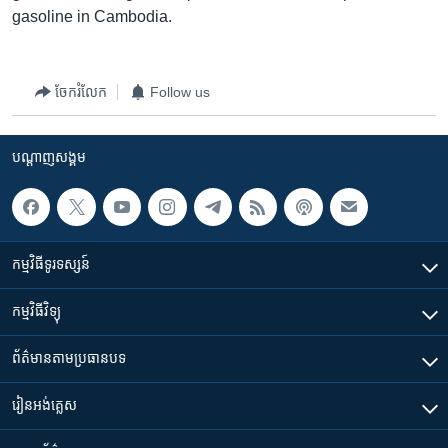
រចនា
gasoline in Cambodia.
សម្ព័ន្ធ​
Khmer English
រំលង​
និង​
បណ្តាញ​សង្គម
ចែករំលែក
Follow us
ចូល​
ទៅ​
កាន់​
បណ្តាញ​សង្គម
ទំព័រ​
ភាសា
ស្វែង​
រក
កម្មវិធី​ទូរទស្សន៍
កម្មវិធី​វិទ្យុ
ព័ត៌មាន​តាមប្រធានបទ​
រៀន​​អង់គ្លេស