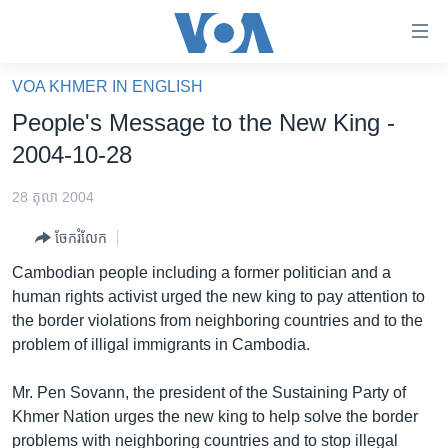
ភ្ជាប់​
ទៅ​
គេហទំព័រ​
VOA KHMER IN ENGLISH
កម្ពុជា
ទាក់ទង
People's Message to the New King -
រំលង​
អន្តរជាតិ
2004-10-28
និង​
អាមេរិក
ចូល​
28 តុលា 2004
ទៅ​​
ចិន
ទំព័រ​
ចែករំលែក
ហេឡូវីអូអេ
ព័ត៌មាន​​
Cambodian people including a former politician and a
តែ​
កម្ពុជាច្នៃប្រតិដ្ឋ
human rights activist urged the new king to pay attention to
ម្តង
the border violations from neighboring countries and to the
ព្រឹត្តិការណ៍ព័ត៌មាន
រំលង​
problem of illigal immigrants in Cambodia.
និង​
ទូរទស្សន៍ / វីដេអូ​
ចូល​
Mr. Pen Sovann, the president of the Sustaining Party of
វិទ្យុ / ផតខាសថ៍
ទៅ​
Khmer Nation urges the new king to help solve the border
ទំព័រ​
កម្មវិធីទាំងអស់
problems with neighboring countries and to stop illegal