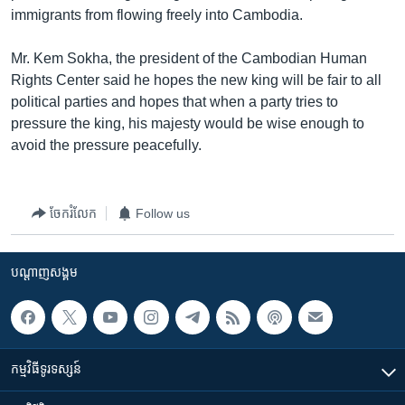
រចនា
immigrants from flowing freely into Cambodia.
សម្ព័ន្ធ​
Khmer English
រំលង​
Mr. Kem Sokha, the president of the Cambodian Human
និង​
បណ្តាញ​សង្គម
Rights Center said he hopes the new king will be fair to all
ចូល​
political parties and hopes that when a party tries to
ទៅ​
pressure the king, his majesty would be wise enough to
កាន់​
avoid the pressure peacefully.
ទំព័រ​
ភាសា
ស្វែង​
រក
ចែករំលែក
Follow us
បណ្តាញ​សង្គម
កម្មវិធី​ទូរទស្សន៍