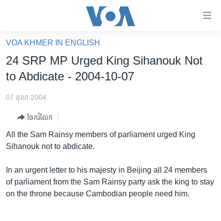
ភ្ជាប់​
ទៅ​
គេហទំព័រ​
VOA KHMER IN ENGLISH
កម្ពុជា
ទាក់ទង
24 SRP MP Urged King Sihanouk Not
រំលង​
អន្តរជាតិ
to Abdicate - 2004-10-07
និង​
អាមេរិក
ចូល​
07 តុលា 2004
ទៅ​​
ចិន
ទំព័រ​
ចែករំលែក
ហេឡូវីអូអេ
ព័ត៌មាន​​
All the Sam Rainsy members of parliament urged King
តែ​
កម្ពុជាច្នៃប្រតិដ្ឋ
Sihanouk not to abdicate.
ម្តង
ព្រឹត្តិការណ៍ព័ត៌មាន
រំលង​
In an urgent letter to his majesty in Beijing all 24 members
និង​
ទូរទស្សន៍ / វីដេអូ​
of parliament from the Sam Rainsy party ask the king to stay
ចូល​
on the throne because Cambodian people need him.
វិទ្យុ / ផតខាសថ៍
ទៅ​
ទំព័រ​
កម្មវិធីទាំងអស់