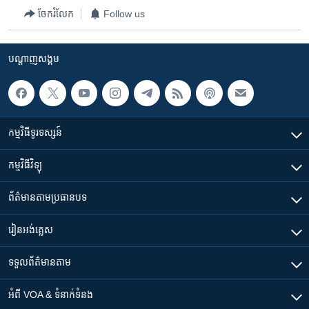
រចនា
ចែករំលែក
Follow us
សម្ព័ន្ធ​
Khmer English
រំលង​
និង​
បណ្តាញ​សង្គម
បណ្តាញ​សង្គម
ចូល​
ទៅ​
កាន់​
ទំព័រ​
ភាសា
កម្មវិធី​ទូរទស្សន៍
ស្វែង​
រក
កម្មវិធី​វិទ្យុ
ព័ត៌មាន​តាមប្រធានបទ​
រៀន​​អង់គ្លេស
ទទួល​ព័ត៌មាន​តាម
អំពី​ VOA & ទំនាក់ទំនង