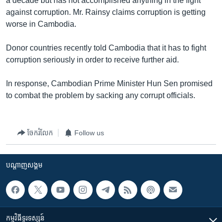
a decade but has not accomplished anything in the fight
រចនា
against corruption. Mr. Rainsy claims corruption is getting
សម្ព័ន្ធ​
Khmer English
worse in Cambodia.
រំលង​
និង​
បណ្តាញ​សង្គម
Donor countries recently told Cambodia that it has to fight
ចូល​
corruption seriously in order to receive further aid.
ទៅ​
កាន់​
In response, Cambodian Prime Minister Hun Sen promised
ទំព័រ​
ភាសា
to combat the problem by sacking any corrupt officials.
ស្វែង​
រក
ចែករំលែក
Follow us
បណ្តាញ​សង្គម
កម្មវិធី​ទូរទស្សន៍