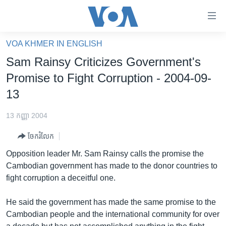
ភ្ជាប់​
ទៅ​
គេហទំព័រ​
VOA KHMER IN ENGLISH
កម្ពុជា
ទាក់ទង
Sam Rainsy Criticizes Government's
រំលង​
អន្តរជាតិ
Promise to Fight Corruption - 2004-09-
និង​
អាមេរិក
13
ចូល​
ទៅ​​
ចិន
13 កញ្ញា 2004
ទំព័រ​
ហេឡូវីអូអេ
ព័ត៌មាន​​
ចែករំលែក
តែ​
កម្ពុជាច្នៃប្រតិដ្ឋ
Opposition leader Mr. Sam Rainsy calls the promise the
ម្តង
ព្រឹត្តិការណ៍ព័ត៌មាន
Cambodian government has made to the donor countries to
រំលង​
fight corruption a deceitful one.
និង​
ទូរទស្សន៍ / វីដេអូ​
ចូល​
វិទ្យុ / ផតខាសថ៍
He said the government has made the same promise to the
ទៅ​
Cambodian people and the international community for over
ទំព័រ​
កម្មវិធីទាំងអស់