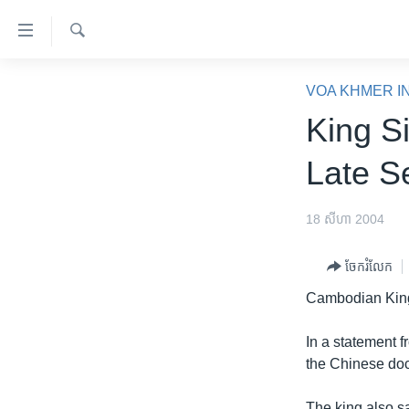
ភ្ជាប់​
ទៅ​
គេហទំព័រ​
ស្វែង​
កម្ពុជា
រក
VOA KHMER I
ទាក់ទង
អន្តរជាតិ
King S
រំលង​
និង​
អាមេរិក
Late S
ចូល​
ចិន
ទៅ​​
ទំព័រ​
ហេឡូវីអូអេ
18 សីហា 2004
ព័ត៌មាន​​
កម្ពុជាច្នៃប្រតិដ្ឋ
តែ​
ចែករំលែក
ម្តង
ព្រឹត្តិការណ៍ព័ត៌មាន
Cambodian King
រំលង​
ទូរទស្សន៍ / វីដេអូ​
និង​
In a statement f
ចូល​
វិទ្យុ / ផតខាសថ៍
the Chinese doct
ទៅ​
កម្មវិធីទាំងអស់
ទំព័រ​
The king also sa