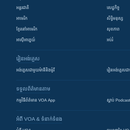
អន្តរជាតិ
សេដ្ឋកិច្ច
អាមេរិក
សិទ្ធិមនុស្ស
ខ្មែរ​នៅអាមេរិក
សុខភាព
អាស៊ីអាគ្នេយ៍
អប់រំ
រៀន​​អង់គ្លេស
អង់គ្លេស​ជាមួយ​ម៉ានី​និង​ម៉ូរី
រៀន​​​​​​អង់គ្លេ
ទទួល​ព័ត៌មាន​តាម
កម្មវិធី​ព័ត៌មាន VOA App
ស្តាប់ Podcas
អំពី​ VOA & ទំនាក់ទំនង