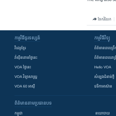
រចនា
សម្ព័ន្ធ​
រំលង​
ចែករំលែក
និង​
ចូល​
ទៅ​
កម្មវិធី​ទូរទស្សន៍
កម្មវិធី​វិទ្យុ
កាន់​
ទំព័រ​
វីដេអូ​ខ្មែរ
ព័ត៌មាន​ពេល​ព្រឹ
ស្វែង​
រក
វ៉ាស៊ីនតោន​ថ្ងៃ​នេះ
ព័ត៌មាន​​ពេល​រាត្រ
VOA ថ្ងៃនេះ
Hello VOA
VOA ​វិទ្យាសាស្ត្រ
សំឡេង​ជំនាន់​ថ្មី
VOA 60 អាស៊ី
វេទិកា​អាស៊ាន
ព័ត៌មាន​តាមប្រធានបទ​
កម្ពុជា
នយោបាយ