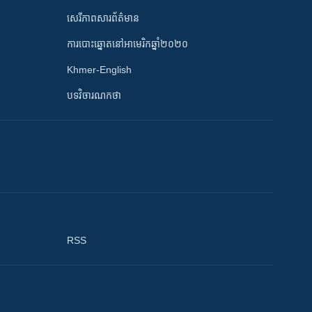
សេរីភាពសារព័ត៌មាន
ការបោះឆ្នោតនៅអាមេរិកឆ្នាំ២០២០
Khmer-English
បទវិចារណកថា
RSS