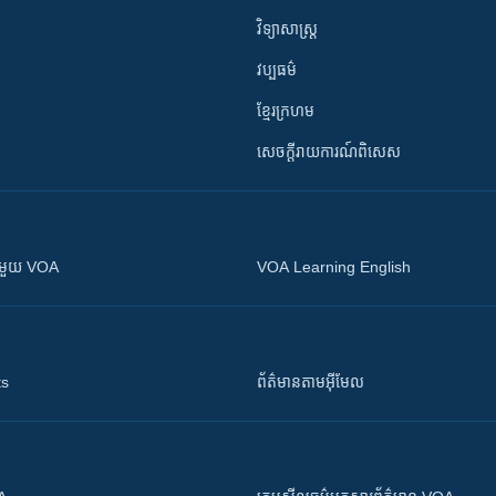
វិទ្យាសាស្រ្ត
វប្បធម៌
ខ្មែរក្រហម
សេចក្តីរាយការណ៍ពិសេស
ស​​ជាមួយ VOA
VOA Learning English
ts
ព័ត៌មាន​តាម​អ៊ីមែល