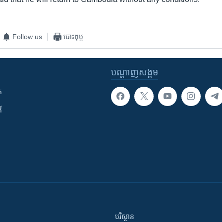
Follow us
បោះពុម្ព
បណ្តាញ​សង្គម
ក
ី
បរិស្ថាន