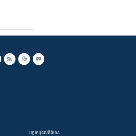
អក្ខរកម្មសារព័ត៌មាន