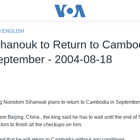
N ENGLISH
ihanouk to Return to Cambod
eptember - 2004-08-18
 Norodom Sihanouk plans to return to Cambodia in September
rom Beijing, China , the king said he has to wait until the end of
ors to finish all the checkups on him.
id that he will return to Cambodia without any conditions.