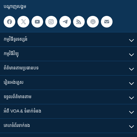
បណ្តាញ​សង្គម
កម្មវិធី​ទូរទស្សន៍
កម្មវិធី​វិទ្យុ
ព័ត៌មាន​តាមប្រធានបទ​
រៀន​​អង់គ្លេស
ទទួល​ព័ត៌មាន​តាម
អំពី​ VOA & ទំនាក់ទំនង
គេហទំព័រ​​ទាក់ទង