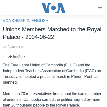
ភ្ជាប់​
ទៅ​
គេហទំព័រ​
VOA KHMER IN ENGLISH
កម្ពុជា
ទាក់ទង
Unions Members Marched to the Royal
រំលង​
អន្តរជាតិ
Palace - 2004-06-22
និង​
អាមេរិក
ចូល​
22 មិថុនា 2004
ទៅ​​
ចិន
ទំព័រ​
ចែករំលែក
ហេឡូវីអូអេ
ព័ត៌មាន​​
The Free Labor Union of Cambodia (FLUC) and the
តែ​
កម្ពុជាច្នៃប្រតិដ្ឋ
Independent Teachers Association of Cambodia (ITAC) on
ម្តង
Tuesday completed a peaceful march in Phnom Penh as
ព្រឹត្តិការណ៍ព័ត៌មាន
រំលង​
planned.
និង​
ទូរទស្សន៍ / វីដេអូ​
ចូល​
More than 70 representatives from about the same number
វិទ្យុ / ផតខាសថ៍
ទៅ​
of unions in Cambodia carried the petition signed by more
ទំព័រ​
កម្មវិធីទាំងអស់
than 20 thousand people to the Royal Palace.