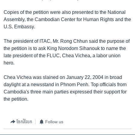
រចនា
សម្ព័ន្ធ​
Khmer English
Copies of the petition were also presented to the National
រំលង​
Assembly, the Cambodian Center for Human Rights and the
និង​
បណ្តាញ​សង្គម
U.S. Embassy.
ចូល​
ទៅ​
The president of ITAC, Mr. Rong Chhun said the purpose of
កាន់​
the petition is to ask King Norodom Sihanouk to name the
ទំព័រ​
ភាសា
late president of the FLUC, Chea Vichea, a labor union
ស្វែង​
hero.
រក
Chea Vichea was slained on January 22, 2004 in broad
daylight at a newsstand in Phnom Penh. Top officials from
Cambodia's three main parties expressed their support for
the petition.
ចែករំលែក
Follow us