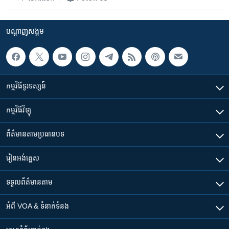
រចនា
សម្ព័ន្ធ​
Khmer English
រំលង​
បណ្តាញ​សង្គម
និង​
បណ្តាញ​សង្គម
ចូល​
ទៅ​
កាន់​
កម្មវិធី​ទូរទស្សន៍
ទំព័រ​
ភាសា
ស្វែង​
កម្មវិធី​វិទ្យុ
រក
ព័ត៌មាន​តាមប្រធានបទ​
រៀន​​អង់គ្លេស
ទទួល​ព័ត៌មាន​តាម
អំពី​ VOA & ទំនាក់ទំនង