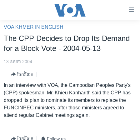
ភ្ជាប់​
ទៅ​
គេហទំព័រ​
VOA KHMER IN ENGLISH
កម្ពុជា
ទាក់ទង
The CPP Decides to Drop Its Demand
រំលង​
អន្តរជាតិ
for a Block Vote - 2004-05-13
និង​
អាមេរិក
ចូល​
13 ឧសភា 2004
ទៅ​​
ចិន
ទំព័រ​
ចែករំលែក
ហេឡូវីអូអេ
ព័ត៌មាន​​
In an interview with VOA, the Cambodian Peoples Party's
តែ​
កម្ពុជាច្នៃប្រតិដ្ឋ
(CPP) spokesman, Mr. Khieu Kanharith said the CPP has
ម្តង
dropped its plan to nominate its members to replace the
ព្រឹត្តិការណ៍ព័ត៌មាន
រំលង​
FUNCINPEC ministers, after those ministers agreed to
និង​
ទូរទស្សន៍ / វីដេអូ​
attend regular Cabinet meetings again.
ចូល​
វិទ្យុ / ផតខាសថ៍
ទៅ​
ទំព័រ​
កម្មវិធីទាំងអស់
ចែករំលែក
Follow us