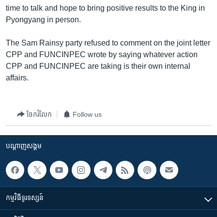
រចនា
time to talk and hope to bring positive results to the King in
សម្ព័ន្ធ​
Khmer English
Pyongyang in person.
រំលង​
និង​
បណ្តាញ​សង្គម
The Sam Rainsy party refused to comment on the joint letter
ចូល​
CPP and FUNCINPEC wrote by saying whatever action
ទៅ​
CPP and FUNCINPEC are taking is their own internal
កាន់​
affairs.
ទំព័រ​
ភាសា
ស្វែង​
រក
ចែករំលែក
Follow us
បណ្តាញ​សង្គម
កម្មវិធី​ទូរទស្សន៍