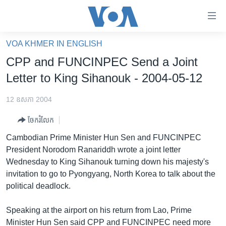
ភ្ជាប់​
ទៅ​
គេហទំព័រ​
VOA KHMER IN ENGLISH
កម្ពុជា
ទាក់ទង
CPP and FUNCINPEC Send a Joint
រំលង​
អន្តរជាតិ
Letter to King Sihanouk - 2004-05-12
និង​
អាមេរិក
ចូល​
12 ឧសភា 2004
ទៅ​​
ចិន
ទំព័រ​
ចែករំលែក
ហេឡូវីអូអេ
ព័ត៌មាន​​
Cambodian Prime Minister Hun Sen and FUNCINPEC
តែ​
កម្ពុជាច្នៃប្រតិដ្ឋ
President Norodom Ranariddh wrote a joint letter
ម្តង
Wednesday to King Sihanouk turning down his majesty's
ព្រឹត្តិការណ៍ព័ត៌មាន
រំលង​
invitation to go to Pyongyang, North Korea to talk about the
និង​
ទូរទស្សន៍ / វីដេអូ​
political deadlock.
ចូល​
វិទ្យុ / ផតខាសថ៍
ទៅ​
Speaking at the airport on his return from Lao, Prime
ទំព័រ​
កម្មវិធីទាំងអស់
Minister Hun Sen said CPP and FUNCINPEC need more