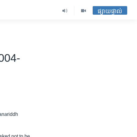
ផ្សាយផ្ទាល់
e
004-
anariddh
sked not to be