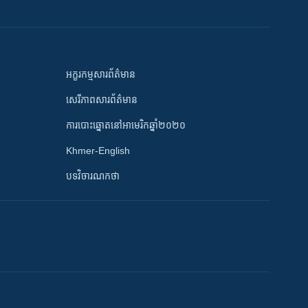
អក្ខរកម្មសារព័ត៌មាន
សេរីភាពសារព័ត៌មាន
ការបោះឆ្នោតនៅអាមេរិកឆ្នាំ២០២០
Khmer-English
បទវិចារណកថា