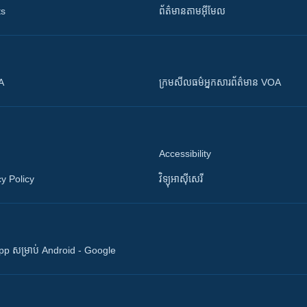
ts
ព័ត៌មាន​តាម​អ៊ីមែល
OA
ក្រម​​​សីលធម៌​​​អ្នក​​​សារព័ត៌មាន VOA
Accessibility
y Policy
វិទ្យុ​អាស៊ី​សេរី
 App សម្រាប់ Android - Google