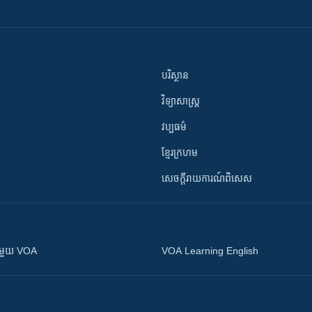
បរិស្ថាន
វិទ្យាសាស្រ្ត
វប្បធម៌
ខ្មែរក្រហម
សេចក្តីរាយការណ៍ពិសេស
ស​​ជាមួយ VOA
VOA Learning English