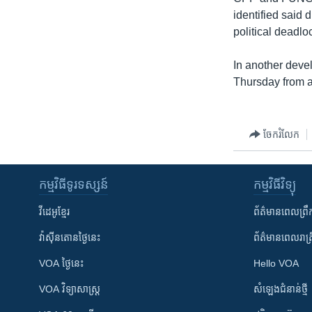
រចនា
identified said 
សម្ព័ន្ធ​
political deadlo
រំលង​
និង​
In another deve
ចូល​
Thursday from a
ទៅ​
កាន់​
ទំព័រ​
ចែករំលែក
ស្វែង​
រក
កម្មវិធី​ទូរទស្សន៍
កម្មវិធី​វិទ្យុ
វីដេអូ​ខ្មែរ
ព័ត៌មាន​ពេល​ព្រឹ
វ៉ាស៊ីនតោន​ថ្ងៃ​នេះ
ព័ត៌មាន​​ពេល​រាត្រ
VOA ថ្ងៃនេះ
Hello VOA
VOA ​វិទ្យាសាស្ត្រ
សំឡេង​ជំនាន់​ថ្មី