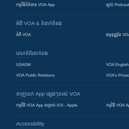
កម្មវិធី​ព័ត៌មាន VOA App
ស្តាប់ Podcas
អំពី​ VOA & ទំនាក់ទំនង
អំពី​ VOA
ធម្មនុញ្ញ​នៃ V
គេហទំព័រ​​ទាក់ទង
USAGM
VOA English
VOA Public Relations
VOA's Privac
ទាញយក​ App ផ្សេងៗ​របស់​ VOA
Khmer English
កម្មវិធី​ VOA App សម្រាប់ iOS - Apple
កម្មវិធី​ VOA
បណ្តាញ​សង្គម
Accessibility