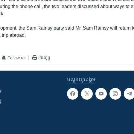
during the phone call, the two leaders discussed about ways to e
ck.
lopment, the Sam Rainsy party said Mr. Sam Rainsy will return
 trip abroad.
Follow us
បោះពុម្ព
បណ្តាញ​សង្គម
ក
ី