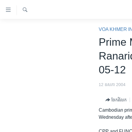
ភ្ជាប់​
ទៅ​
គេហទំព័រ​
ស្វែង​
កម្ពុជា
រក
VOA KHMER I
ទាក់ទង
អន្តរជាតិ
Prime 
រំលង​
និង​
អាមេរិក
Ranari
ចូល​
ចិន
ទៅ​​
05-12
ទំព័រ​
ហេឡូវីអូអេ
ព័ត៌មាន​​
កម្ពុជាច្នៃប្រតិដ្ឋ
តែ​
12 ឧសភា 2004
ម្តង
ព្រឹត្តិការណ៍ព័ត៌មាន
រំលង​
ចែករំលែក
ទូរទស្សន៍ / វីដេអូ​
និង​
Cambodian prim
ចូល​
វិទ្យុ / ផតខាសថ៍
Wednesday after
ទៅ​
កម្មវិធីទាំងអស់
ទំព័រ​
CPP and FUNCINP