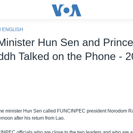
N ENGLISH
Minister Hun Sen and Princ
ddh Talked on the Phone - 2
e minister Hun Sen called FUNCINPEC president Norodom R
noon after his return from Lao.
EC officials who are close to the two leaders and who are a