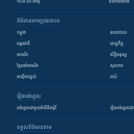
VOA 60 អាស៊ី
វេទិកា​អាស៊ាន
ព័ត៌មាន​តាមប្រធានបទ​
កម្ពុជា
នយោបាយ
អន្តរជាតិ
សេដ្ឋកិច្ច
អាមេរិក
សិទ្ធិមនុស្ស
ខ្មែរ​នៅអាមេរិក
សុខភាព
អាស៊ីអាគ្នេយ៍
អប់រំ
រៀន​​អង់គ្លេស
អង់គ្លេស​ជាមួយ​ម៉ានី​និង​ម៉ូរី
រៀន​​​​​​អង់គ្លេ
ទទួល​ព័ត៌មាន​តាម