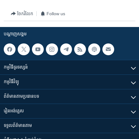
រចនា
សម្ព័ន្ធ​
Khmer English
ចែករំលែក
Follow us
រំលង​
និង​
បណ្តាញ​សង្គម
ចូល​
បណ្តាញ​សង្គម
ទៅ​
កាន់​
ទំព័រ​
ភាសា
ស្វែង​
កម្មវិធី​ទូរទស្សន៍
រក
កម្មវិធី​វិទ្យុ
ព័ត៌មាន​តាមប្រធានបទ​
រៀន​​អង់គ្លេស
ទទួល​ព័ត៌មាន​តាម