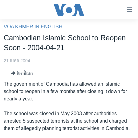
ភ្ជាប់​
ទៅ​
គេហទំព័រ​
VOA KHMER IN ENGLISH
កម្ពុជា
ទាក់ទង
Cambodian Islamic School to Reopen
រំលង​
អន្តរជាតិ
Soon - 2004-04-21
និង​
អាមេរិក
ចូល​
21 មេសា 2004
ទៅ​​
ចិន
ទំព័រ​
ចែករំលែក
ហេឡូវីអូអេ
ព័ត៌មាន​​
The government of Cambodia has allowed an Islamic
តែ​
កម្ពុជាច្នៃប្រតិដ្ឋ
school to reopen in a few months after closing it down for
ម្តង
nearly a year.
ព្រឹត្តិការណ៍ព័ត៌មាន
រំលង​
និង​
ទូរទស្សន៍ / វីដេអូ​
The school was closed in May 2003 after authorities
ចូល​
arrested 5 suspected terrorists at the school and charged
វិទ្យុ / ផតខាសថ៍
ទៅ​
them of allegedly planning terrorist activities in Cambodia.
ទំព័រ​
កម្មវិធីទាំងអស់