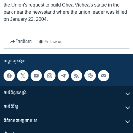
រចនា
the Union's request to build Chea Vichea's statue in the
សម្ព័ន្ធ​
Khmer English
park near the newsstand where the union leader was killed
រំលង​
on January 22, 2004.
និង​
បណ្តាញ​សង្គម
ចូល​
ទៅ​
ចែករំលែក
Follow us
កាន់​
ទំព័រ​
ភាសា
ស្វែង​
បណ្តាញ​សង្គម
រក
កម្មវិធី​ទូរទស្សន៍
កម្មវិធី​វិទ្យុ
ព័ត៌មាន​តាមប្រធានបទ​