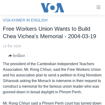
ភ្ជាប់​
ទៅ​
គេហទំព័រ​
VOA KHMER IN ENGLISH
កម្ពុជា
ទាក់ទង
Free Workers Union Wants to Build
រំលង​
អន្តរជាតិ
Chea Vichea's Memorial - 2004-03-19
និង​
អាមេរិក
ចូល​
19 មីនា 2004
ទៅ​​
ចិន
ទំព័រ​
ចែករំលែក
ហេឡូវីអូអេ
ព័ត៌មាន​​
The president of the Cambodian Independent Teachers
តែ​
កម្ពុជាច្នៃប្រតិដ្ឋ
Association, Mr. Rong Chhun, said the Free Workers Union
ម្តង
and his association plan to send a petition to King Norodom
ព្រឹត្តិការណ៍ព័ត៌មាន
រំលង​
Sihanouk asking the Monach to intervene in their request to
និង​
ទូរទស្សន៍ / វីដេអូ​
construct a memorial for the famous union leader who was
ចូល​
gunned down in broad daylight in Phnom Penh.
វិទ្យុ / ផតខាសថ៍
ទៅ​
ទំព័រ​
កម្មវិធីទាំងអស់
Mr. Rong Chhun said a Phnom Penh court has turned down