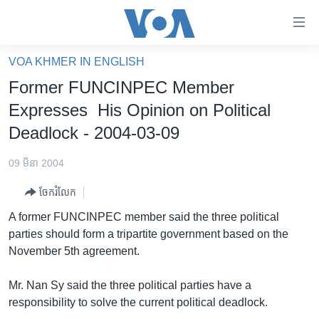
ភ្ជាប់​
ទៅ​
គេហទំព័រ​
VOA KHMER IN ENGLISH
កម្ពុជា
ទាក់ទង
Former FUNCINPEC Member
រំលង​
អន្តរជាតិ
Expresses His Opinion on Political
និង​
អាមេរិក
Deadlock - 2004-03-09
ចូល​
ទៅ​​
ចិន
09 មីនា 2004
ទំព័រ​
ហេឡូវីអូអេ
ព័ត៌មាន​​
ចែករំលែក
តែ​
កម្ពុជាច្នៃប្រតិដ្ឋ
A former FUNCINPEC member said the three political
ម្តង
ព្រឹត្តិការណ៍ព័ត៌មាន
parties should form a tripartite government based on the
រំលង​
November 5th agreement.
និង​
ទូរទស្សន៍ / វីដេអូ​
ចូល​
វិទ្យុ / ផតខាសថ៍
Mr. Nan Sy said the three political parties have a
ទៅ​
responsibility to solve the current political deadlock.
ទំព័រ​
កម្មវិធីទាំងអស់