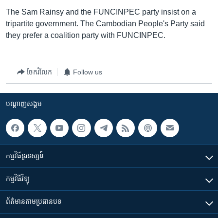
រចនា
The Sam Rainsy and the FUNCINPEC party insist on a
សម្ព័ន្ធ​
Khmer English
tripartite government. The Cambodian People's Party said
រំលង​
they prefer a coalition party with FUNCINPEC.
និង​
បណ្តាញ​សង្គម
ចូល​
ទៅ​
កាន់​
ចែករំលែក
Follow us
ទំព័រ​
ភាសា
ស្វែង​
បណ្តាញ​សង្គម
រក
កម្មវិធី​ទូរទស្សន៍
កម្មវិធី​វិទ្យុ
ព័ត៌មាន​តាមប្រធានបទ​