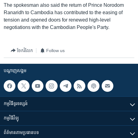
រចនា
The spokesman also said the return of Prince Norodom
សម្ព័ន្ធ​
Khmer English
Ranaridh to Cambodia has contributed to the easing of
រំលង​
tension and opened doors for renewed high-level
និង​
បណ្តាញ​សង្គម
negotiations with the Cambodian People's Party.
ចូល​
ទៅ​
កាន់​
ចែករំលែក
Follow us
ទំព័រ​
ភាសា
ស្វែង​
រក
បណ្តាញ​សង្គម
កម្មវិធី​ទូរទស្សន៍
កម្មវិធី​វិទ្យុ
ព័ត៌មាន​តាមប្រធានបទ​