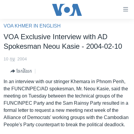
ភ្ជាប់​
ទៅ​
គេហទំព័រ​
VOA KHMER IN ENGLISH
កម្ពុជា
ទាក់ទង
VOA Exclusive Interview with AD
រំលង​
អន្តរជាតិ
Spokesman Neou Kasie - 2004-02-10
និង​
អាមេរិក
ចូល​
10 កុម្ភៈ 2004
ទៅ​​
ចិន
ទំព័រ​
ចែករំលែក
ហេឡូវីអូអេ
ព័ត៌មាន​​
In an interview with our stringer Khemara in Phnom Penh,
តែ​
កម្ពុជាច្នៃប្រតិដ្ឋ
the FUNCINPEC/AD spokesman, Mr. Neou Kasie, said the
ម្តង
meeting on Tuesday between the technical groups of the
ព្រឹត្តិការណ៍ព័ត៌មាន
រំលង​
FUNCINPEC Party and the Sam Rainsy Party resulted in a
និង​
ទូរទស្សន៍ / វីដេអូ​
formal letter to request a new meeting next week of the
ចូល​
Alliance of Democrats' working groups with the Cambodian
វិទ្យុ / ផតខាសថ៍
ទៅ​
People's Party counterpart to break the political deadlock.
ទំព័រ​
កម្មវិធីទាំងអស់