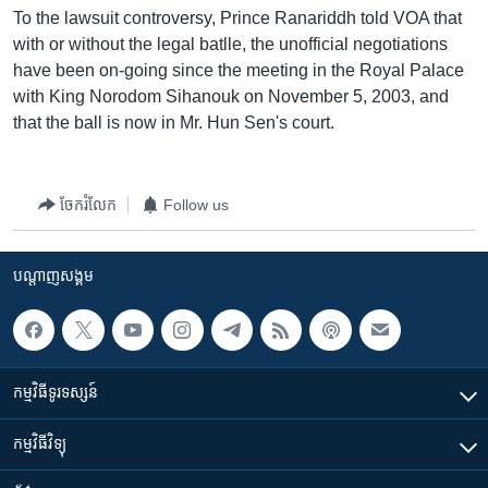
រចនា
To the lawsuit controversy, Prince Ranariddh told VOA that
សម្ព័ន្ធ​
Khmer English
with or without the legal batlle, the unofficial negotiations
រំលង​
have been on-going since the meeting in the Royal Palace
និង​
បណ្តាញ​សង្គម
with King Norodom Sihanouk on November 5, 2003, and
ចូល​
that the ball is now in Mr. Hun Sen's court.
ទៅ​
កាន់​
ទំព័រ​
ភាសា
ចែករំលែក
Follow us
ស្វែង​
រក
បណ្តាញ​សង្គម
កម្មវិធី​ទូរទស្សន៍
កម្មវិធី​វិទ្យុ