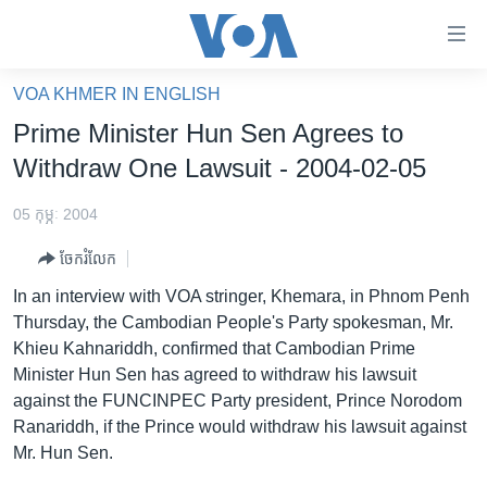
ភ្ជាប់​
ទៅ​
គេហទំព័រ​
VOA KHMER IN ENGLISH
កម្ពុជា
ទាក់ទង
Prime Minister Hun Sen Agrees to
រំលង​
អន្តរជាតិ
Withdraw One Lawsuit - 2004-02-05
និង​
អាមេរិក
ចូល​
05 កុម្ភៈ 2004
ទៅ​​
ចិន
ទំព័រ​
ចែករំលែក
ហេឡូវីអូអេ
ព័ត៌មាន​​
In an interview with VOA stringer, Khemara, in Phnom Penh
តែ​
កម្ពុជាច្នៃប្រតិដ្ឋ
Thursday, the Cambodian People's Party spokesman, Mr.
ម្តង
Khieu Kahnariddh, confirmed that Cambodian Prime
ព្រឹត្តិការណ៍ព័ត៌មាន
រំលង​
Minister Hun Sen has agreed to withdraw his lawsuit
និង​
ទូរទស្សន៍ / វីដេអូ​
against the FUNCINPEC Party president, Prince Norodom
ចូល​
Ranariddh, if the Prince would withdraw his lawsuit against
វិទ្យុ / ផតខាសថ៍
ទៅ​
Mr. Hun Sen.
ទំព័រ​
កម្មវិធីទាំងអស់