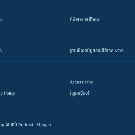
ts
ព័ត៌មាន​តាម​អ៊ីមែល
OA
ក្រម​​​សីលធម៌​​​អ្នក​​​សារព័ត៌មាន VOA
Accessibility
y Policy
វិទ្យុ​អាស៊ី​សេរី
 App សម្រាប់ Android - Google