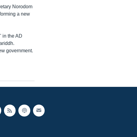
retary Norodom
n forming a new
" in the AD
ariddh.
 new government.