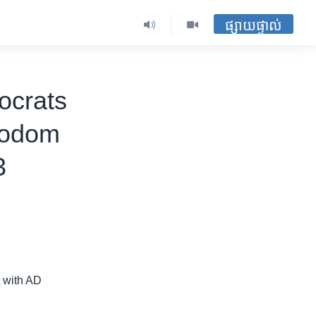
ផ្សាយផ្ទាល់
ocrats
rodom
3
t with AD