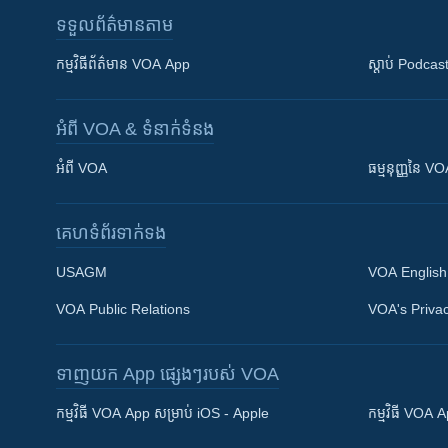
ទទួល​ព័ត៌មាន​តាម
កម្មវិធី​ព័ត៌មាន VOA App
ស្តាប់ Podcas
អំពី​ VOA & ទំនាក់ទំនង
អំពី​ VOA
ធម្មនុញ្ញ​នៃ V
គេហទំព័រ​​ទាក់ទង
USAGM
VOA English
VOA Public Relations
VOA's Privac
ទាញយក​ App ផ្សេងៗ​របស់​ VOA
Khmer English
កម្មវិធី​ VOA App សម្រាប់ iOS - Apple
កម្មវិធី​ VOA
បណ្តាញ​សង្គម