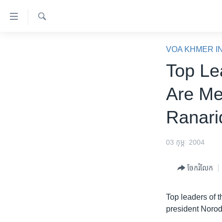
ភ្ជាប់​
ទៅ​
គេហទំព័រ​
ស្វែង​
កម្ពុជា
រក
VOA KHMER I
ទាក់ទង
អន្តរជាតិ
Top Le
រំលង​
និង​
អាមេរិក
Are Me
ចូល​
ចិន
ទៅ​​
Ranari
ទំព័រ​
ហេឡូវីអូអេ
ព័ត៌មាន​​
កម្ពុជាច្នៃប្រតិដ្ឋ
តែ​
03 កុម្ភៈ 2004
ម្តង
ព្រឹត្តិការណ៍ព័ត៌មាន
រំលង​
ចែករំលែក
ទូរទស្សន៍ / វីដេអូ​
និង​
ចូល​
វិទ្យុ / ផតខាសថ៍
Top leaders of 
ទៅ​
កម្មវិធីទាំងអស់
president Norod
ទំព័រ​