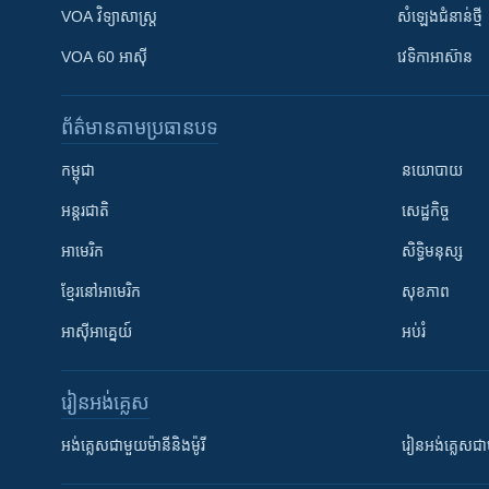
VOA ​វិទ្យាសាស្ត្រ
សំឡេង​ជំនាន់​ថ្មី
VOA 60 អាស៊ី
វេទិកា​អាស៊ាន
ព័ត៌មាន​តាមប្រធានបទ​
កម្ពុជា
នយោបាយ
អន្តរជាតិ
សេដ្ឋកិច្ច
អាមេរិក
សិទ្ធិមនុស្ស
ខ្មែរ​នៅអាមេរិក
សុខភាព
អាស៊ីអាគ្នេយ៍
អប់រំ
រៀន​​អង់គ្លេស
អង់គ្លេស​ជាមួយ​ម៉ានី​និង​ម៉ូរី
រៀន​​​​​​អង់គ្លេ