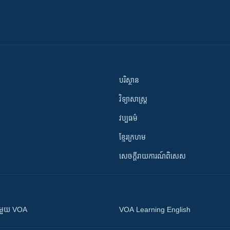
បរិស្ថាន
វិទ្យាសាស្រ្ត
វប្បធម៌
ខ្មែរក្រហម
សេចក្តីរាយការណ៍ពិសេស
ស​​ជាមួយ VOA
VOA Learning English