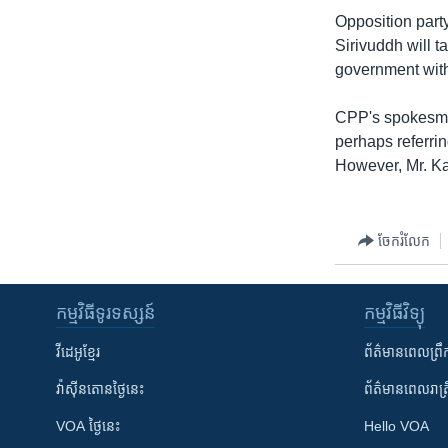
រចនា
Opposition par
សម្ព័ន្ធ​
Sirivuddh will t
រំលង​
government wit
និង​
ចូល​
CPP's spokesman
ទៅ​
perhaps referr
កាន់​
However, Mr. Ka
ទំព័រ​
ស្វែង​
រក
ចែករំលែក
កម្មវិធី​ទូរទស្សន៍
កម្មវិធី​វិទ្យុ
វីដេអូ​ខ្មែរ
ព័ត៌មាន​ពេល​ព្រឹ
វ៉ាស៊ីនតោន​ថ្ងៃ​នេះ
ព័ត៌មាន​​ពេល​រាត្រ
VOA ថ្ងៃនេះ
Hello VOA