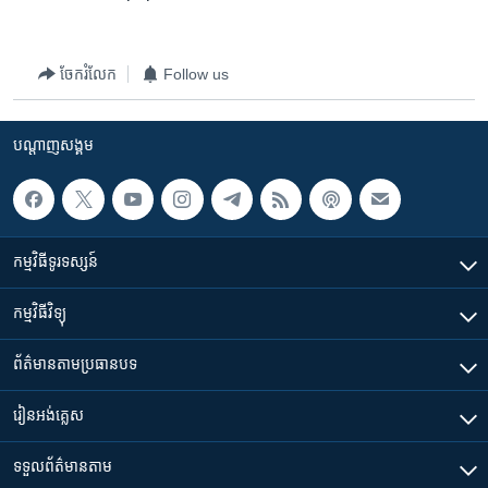
រចនា
សម្ព័ន្ធ​
Khmer English
រំលង​
ចែករំលែក
Follow us
និង​
បណ្តាញ​សង្គម
ចូល​
ទៅ​
បណ្តាញ​សង្គម
កាន់​
ទំព័រ​
ភាសា
ស្វែង​
រក
កម្មវិធី​ទូរទស្សន៍
កម្មវិធី​វិទ្យុ
ព័ត៌មាន​តាមប្រធានបទ​
រៀន​​អង់គ្លេស
ទទួល​ព័ត៌មាន​តាម