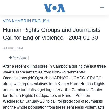
ភ្ជាប់​
ទៅ​
គេហទំព័រ​
VOA KHMER IN ENGLISH
កម្ពុជា
ទាក់ទង
Human Rights Groups and Journalists
រំលង​
អន្តរជាតិ
Call for End of Violence - 2004-01-30
និង​
អាមេរិក
ចូល​
30 មករា 2004
ទៅ​​
ចិន
ទំព័រ​
ចែករំលែក
ហេឡូវីអូអេ
ព័ត៌មាន​​
After a recent killing spree in Cambodia during the last three
តែ​
កម្ពុជាច្នៃប្រតិដ្ឋ
weeks, representatives from Non-Governmental
ម្តង
Organisations (NGO) such as ADHOC, LICADO, CRACO,
ព្រឹត្តិការណ៍ព័ត៌មាន
រំលង​
along with representatives from Khmer Krom Human Rights
និង​
ទូរទស្សន៍ / វីដេអូ​
and some journalists get together at the Cambodia Center
ចូល​
for Human Rights headquarters in Phnom Penh on
វិទ្យុ / ផតខាសថ៍
ទៅ​
Wednesday, January 28, to call for protection of journalists
ទំព័រ​
កម្មវិធីទាំងអស់
and the whole population from these senseless violent acts.