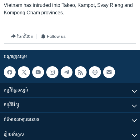
រចនា
Vietnam has intruded into Takeo, Kampot, Svay Rieng and
សម្ព័ន្ធ​
Khmer English
Kompong Cham provinces.
រំលង​
និង​
បណ្តាញ​សង្គម
ចូល​
ចែករំលែក
Follow us
ទៅ​
កាន់​
ទំព័រ​
បណ្តាញ​សង្គម
ភាសា
ស្វែង​
រក
កម្មវិធី​ទូរទស្សន៍
កម្មវិធី​វិទ្យុ
ព័ត៌មាន​តាមប្រធានបទ​
រៀន​​អង់គ្លេស