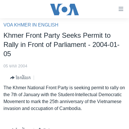
ភ្ជាប់​
ទៅ​
គេហទំព័រ​
VOA KHMER IN ENGLISH
កម្ពុជា
ទាក់ទង
Khmer Front Party Seeks Permit to
រំលង​
អន្តរជាតិ
Rally in Front of Parliament - 2004-01-
និង​
អាមេរិក
05
ចូល​
ទៅ​​
ចិន
05 មករា 2004
ទំព័រ​
ហេឡូវីអូអេ
ព័ត៌មាន​​
ចែករំលែក
តែ​
កម្ពុជាច្នៃប្រតិដ្ឋ
The Khmer National Front Party is seeking permit to rally on
ម្តង
ព្រឹត្តិការណ៍ព័ត៌មាន
the 7th of January with the Student-Intellectual Democratic
រំលង​
Movement to mark the 25th anniversary of the Vietnamese
និង​
ទូរទស្សន៍ / វីដេអូ​
invasion and occupation of Cambodia.
ចូល​
វិទ្យុ / ផតខាសថ៍
ទៅ​
ទំព័រ​
កម្មវិធីទាំងអស់