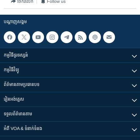
រចនា
ចែករំលែក
Follow us
សម្ព័ន្ធ​
Khmer English
រំលង​
បណ្តាញ​សង្គម
និង​
បណ្តាញ​សង្គម
ចូល​
ទៅ​
កាន់​
ទំព័រ​
កម្មវិធី​ទូរទស្សន៍
ភាសា
ស្វែង​
រក
កម្មវិធី​វិទ្យុ
ព័ត៌មាន​តាមប្រធានបទ​
រៀន​​អង់គ្លេស
ទទួល​ព័ត៌មាន​តាម
អំពី​ VOA & ទំនាក់ទំនង