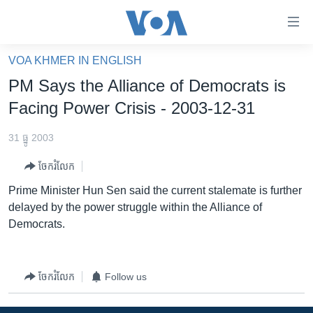
ភ្ជាប់​
ទៅ​
គេហទំព័រ​
VOA KHMER IN ENGLISH
កម្ពុជា
ទាក់ទង
PM Says the Alliance of Democrats is
រំលង​
អន្តរជាតិ
Facing Power Crisis - 2003-12-31
និង​
អាមេរិក
ចូល​
31 ធ្នូ 2003
ទៅ​​
ចិន
ទំព័រ​
ចែករំលែក
ហេឡូវីអូអេ
ព័ត៌មាន​​
Prime Minister Hun Sen said the current stalemate is further
តែ​
កម្ពុជាច្នៃប្រតិដ្ឋ
delayed by the power struggle within the Alliance of
ម្តង
Democrats.
ព្រឹត្តិការណ៍ព័ត៌មាន
រំលង​
និង​
ទូរទស្សន៍ / វីដេអូ​
ចូល​
វិទ្យុ / ផតខាសថ៍
ចែករំលែក
Follow us
ទៅ​
ទំព័រ​
កម្មវិធីទាំងអស់