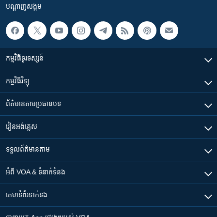
រចនា
បណ្តាញ​សង្គម
សម្ព័ន្ធ​
Khmer English
រំលង​
និង​
បណ្តាញ​សង្គម
ចូល​
កម្មវិធី​ទូរទស្សន៍
ទៅ​
កាន់​
កម្មវិធី​វិទ្យុ
ទំព័រ​
ភាសា
ស្វែង​
ព័ត៌មាន​តាមប្រធានបទ​
រក
រៀន​​អង់គ្លេស
ទទួល​ព័ត៌មាន​តាម
អំពី​ VOA & ទំនាក់ទំនង
គេហទំព័រ​​ទាក់ទង