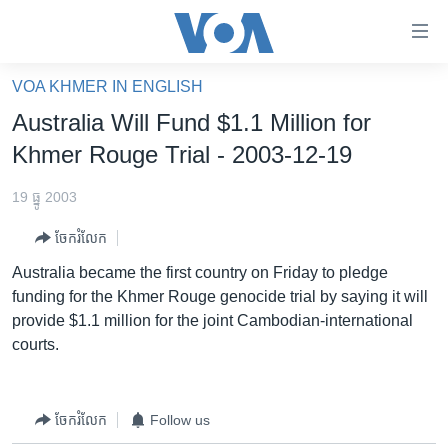
ភ្ជាប់​
ទៅ​
គេហទំព័រ​
VOA KHMER IN ENGLISH
កម្ពុជា
ទាក់ទង
Australia Will Fund $1.1 Million for
រំលង​
អន្តរជាតិ
Khmer Rouge Trial - 2003-12-19
និង​
អាមេរិក
ចូល​
19 ធ្នូ 2003
ទៅ​​
ចិន
ទំព័រ​
ចែករំលែក
ហេឡូវីអូអេ
ព័ត៌មាន​​
Australia became the first country on Friday to pledge
តែ​
កម្ពុជាច្នៃប្រតិដ្ឋ
funding for the Khmer Rouge genocide trial by saying it will
ម្តង
provide $1.1 million for the joint Cambodian-international
ព្រឹត្តិការណ៍ព័ត៌មាន
រំលង​
courts.
និង​
ទូរទស្សន៍ / វីដេអូ​
ចូល​
វិទ្យុ / ផតខាសថ៍
ទៅ​
ចែករំលែក
Follow us
ទំព័រ​
កម្មវិធីទាំងអស់