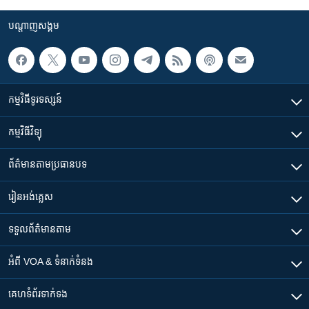
រចនា
សម្ព័ន្ធ​
Khmer English
បណ្តាញ​សង្គម
រំលង​
និង​
បណ្តាញ​សង្គម
ចូល​
ទៅ​
កម្មវិធី​ទូរទស្សន៍
កាន់​
ទំព័រ​
ភាសា
កម្មវិធី​វិទ្យុ
ស្វែង​
រក
ព័ត៌មាន​តាមប្រធានបទ​
រៀន​​អង់គ្លេស
ទទួល​ព័ត៌មាន​តាម
អំពី​ VOA & ទំនាក់ទំនង
គេហទំព័រ​​ទាក់ទង