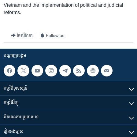
រចនា
Vietnam and the implementation of political and judicial
សម្ព័ន្ធ​
Khmer English
reforms.
រំលង​
និង​
បណ្តាញ​សង្គម
ចូល​
ចែករំលែក
Follow us
ទៅ​
កាន់​
ទំព័រ​
បណ្តាញ​សង្គម
ភាសា
ស្វែង​
រក
កម្មវិធី​ទូរទស្សន៍
កម្មវិធី​វិទ្យុ
ព័ត៌មាន​តាមប្រធានបទ​
រៀន​​អង់គ្លេស