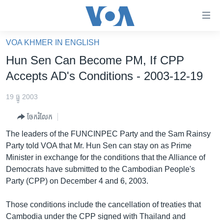
ភ្ជាប់​
ទៅ​
គេហទំព័រ​
VOA KHMER IN ENGLISH
កម្ពុជា
ទាក់ទង
Hun Sen Can Become PM, If CPP
រំលង​
អន្តរជាតិ
Accepts AD's Conditions - 2003-12-19
និង​
អាមេរិក
ចូល​
19 ធ្នូ 2003
ទៅ​​
ចិន
ទំព័រ​
ចែករំលែក
ហេឡូវីអូអេ
ព័ត៌មាន​​
The leaders of the FUNCINPEC Party and the Sam Rainsy
តែ​
កម្ពុជាច្នៃប្រតិដ្ឋ
Party told VOA that Mr. Hun Sen can stay on as Prime
ម្តង
Minister in exchange for the conditions that the Alliance of
ព្រឹត្តិការណ៍ព័ត៌មាន
រំលង​
Democrats have submitted to the Cambodian People's
និង​
ទូរទស្សន៍ / វីដេអូ​
Party (CPP) on December 4 and 6, 2003.
ចូល​
វិទ្យុ / ផតខាសថ៍
ទៅ​
Those conditions include the cancellation of treaties that
ទំព័រ​
កម្មវិធីទាំងអស់
Cambodia under the CPP signed with Thailand and