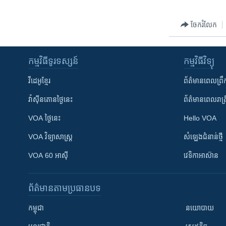
រចនា
សម្ព័ន្ធ​
ចែករំលែក
រំលង​
និង​
ចូល​
កម្មវិធី​ទូរទស្សន៍
កម្មវិធី​វិទ្យុ
ទៅ​
កាន់​
វីដេអូ​ខ្មែរ
ព័ត៌មាន​ពេល​ព្រឹ
ទំព័រ​
ស្វែង​
វ៉ាស៊ីនតោន​ថ្ងៃ​នេះ
ព័ត៌មាន​​ពេល​រាត្រ
រក
VOA ថ្ងៃនេះ
Hello VOA
VOA ​វិទ្យាសាស្ត្រ
សំឡេង​ជំនាន់​ថ្មី
VOA 60 អាស៊ី
វេទិកា​អាស៊ាន
ព័ត៌មាន​តាមប្រធានបទ​
កម្ពុជា
នយោបាយ