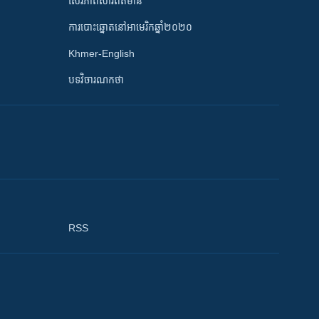
សេរីភាពសារព័ត៌មាន
ការបោះឆ្នោតនៅអាមេរិកឆ្នាំ២០២០
Khmer-English
បទវិចារណកថា
RSS