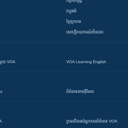
វិទ្យាសាស្រ្ត
វប្បធម៌
ខ្មែរក្រហម
សេចក្តីរាយការណ៍ពិសេស
ស​​ជាមួយ VOA
VOA Learning English
ts
ព័ត៌មាន​តាម​អ៊ីមែល
OA
ក្រម​​​សីលធម៌​​​អ្នក​​​សារព័ត៌មាន VOA