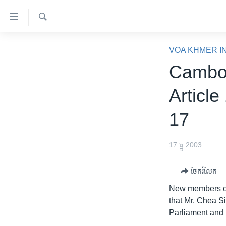
ភ្ជាប់​
ទៅ​
គេហទំព័រ​
ស្វែង​
កម្ពុជា
រក
VOA KHMER I
ទាក់ទង
អន្តរជាតិ
Cambod
រំលង​
និង​
អាមេរិក
Article
ចូល​
ចិន
ទៅ​​
17
ទំព័រ​
ហេឡូវីអូអេ
ព័ត៌មាន​​
កម្ពុជាច្នៃប្រតិដ្ឋ
តែ​
17 ធ្នូ 2003
ម្តង
ព្រឹត្តិការណ៍ព័ត៌មាន
រំលង​
ចែករំលែក
ទូរទស្សន៍ / វីដេអូ​
និង​
New members of
ចូល​
វិទ្យុ / ផតខាសថ៍
that Mr. Chea S
ទៅ​
កម្មវិធីទាំងអស់
Parliament and 
ទំព័រ​