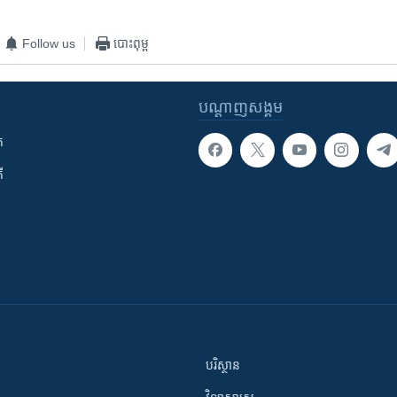
Follow us
បោះពុម្ព
បណ្តាញ​សង្គម
ក
ី
បរិស្ថាន