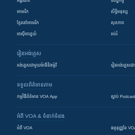
អន្តរជាតិ
សេដ្ឋកិច្ច
អាមេរិក
សិទ្ធិមនុស្ស
ខ្មែរ​នៅអាមេរិក
សុខភាព
អាស៊ីអាគ្នេយ៍
អប់រំ
រៀន​​អង់គ្លេស
អង់គ្លេស​ជាមួយ​ម៉ានី​និង​ម៉ូរី
រៀន​​​​​​អង់គ្លេ
ទទួល​ព័ត៌មាន​តាម
កម្មវិធី​ព័ត៌មាន VOA App
ស្តាប់ Podcas
អំពី​ VOA & ទំនាក់ទំនង
អំពី​ VOA
ធម្មនុញ្ញ​នៃ V