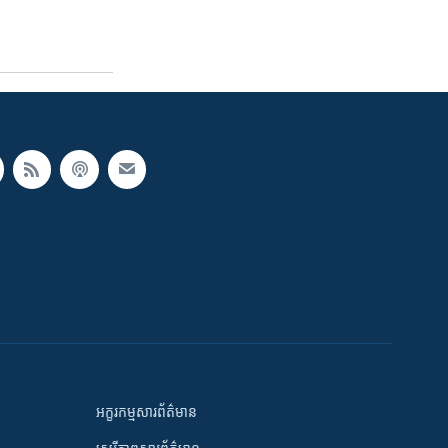
អក្ខរកម្មសារព័ត៌មាន