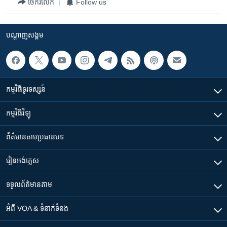
រចនា
ចែករំលែក
Follow us
សម្ព័ន្ធ​
Khmer English
រំលង​
បណ្តាញ​សង្គម
និង​
បណ្តាញ​សង្គម
ចូល​
ទៅ​
កាន់​
ទំព័រ​
កម្មវិធី​ទូរទស្សន៍
ភាសា
ស្វែង​
រក
កម្មវិធី​វិទ្យុ
ព័ត៌មាន​តាមប្រធានបទ​
រៀន​​អង់គ្លេស
ទទួល​ព័ត៌មាន​តាម
អំពី​ VOA & ទំនាក់ទំនង