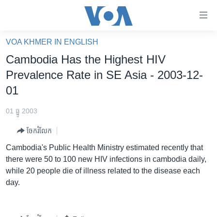
ភ្ជាប់​
ទៅ​
គេហទំព័រ​
VOA KHMER IN ENGLISH
កម្ពុជា
ទាក់ទង
Cambodia Has the Highest HIV
រំលង​
អន្តរជាតិ
Prevalence Rate in SE Asia - 2003-12-
និង​
អាមេរិក
01
ចូល​
ទៅ​​
ចិន
01 ធ្នូ 2003
ទំព័រ​
ហេឡូវីអូអេ
ព័ត៌មាន​​
ចែករំលែក
តែ​
កម្ពុជាច្នៃប្រតិដ្ឋ
Cambodia's Public Health Ministry estimated recently that
ម្តង
ព្រឹត្តិការណ៍ព័ត៌មាន
there were 50 to 100 new HIV infections in cambodia daily,
រំលង​
while 20 people die of illness related to the disease each
និង​
ទូរទស្សន៍ / វីដេអូ​
day.
ចូល​
វិទ្យុ / ផតខាសថ៍
ទៅ​
ទំព័រ​
កម្មវិធីទាំងអស់